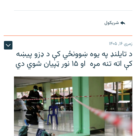
شريکول
زمری ۱۶, ۱۴۰۵
د تایلنډ په یوه ښوونځي کې د ډزو پیښه
کې اته تنه مړه او ۱۵ نور ټپیان شوي دي