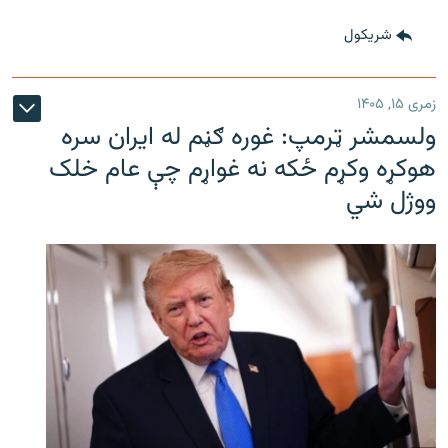
شريکول
زمری ۱۵, ۱۴۰۵
ولسمشر ټرمپ: غوره ګڼم له ایران سره
هوکړه وکړم ځکه نه غواړم چې عام خلک
ووژل شي