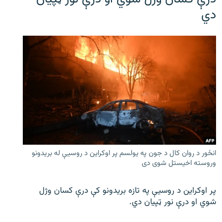
دي
انځور د روان کال د جون په یولسم پر اوکراین د روسیې له بریدونو
وروسته اخیستل شوی دی
پر اوکراین د روسیې په تازه بریدونو کې درې کسان وژل
شوي او درې نور ټپیان دي.