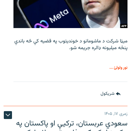
میټا شرکت د ماشومانو د خوندیتوب په قضیه کې څه باندې
پنځه میلیونه ډالره جریمه شو.
نور ولولئ ...
شريکول
زمری ۱۷, ۱۴۰۵
سعودي عربستان، ترکیې او پاکستان په