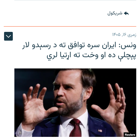
شريکول
زمری ۱۶, ۱۴۰۵
ونس: ایران سره توافق ته د رسېدو لار
پېچلې ده او وخت ته اړتیا لري