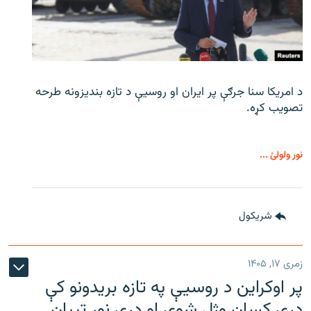
د امریکا سنا جرګې پر ایران او روسیې د تازه بندیزونه طرحه
تصویب کړه.
نور ولولئ ...
شريکول
زمری ۱۷, ۱۴۰۵
پر اوکراین د روسیې په تازه بریدونو کې
درې کسان وژل شوي او درې نور ټپیان