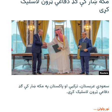
مکه ښار کې ګډ دفاعي ټرون لاسلیک
کړی
سعودي عربستان، ترکیې او پاکستان په مکه ښار کې ګډ
دفاعي ټرون لاسلیک کړی.
نور ولولئ ...