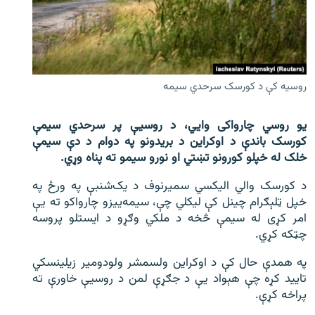
اړیکه
دري پاڼه
Azadi English
روسيه کې د کورسک سرحدي سيمه
راسره ملګري شئ
یو روسي چارواکی وايي، د روسیې پر سرحدي سیمې
کورسک باندې د اوکراین د بریدونو په دوام د دې سیمې
خلک له خپلو کورونو تښتي او نورو سیمو ته پناه وړي.
د ازادې اروپا/ ازادي راډيو ټولې پاڼې
د کورسک والي الیکسي سمیرنوف د یک‌شنبې په ورځ په
خپل ټلېګرام چینل کې لیکلي چې، سیمه‌ییزو چارواکو ته یې
امر کړی له سیمې څخه د ملکي وګړو د ایستلو پروسه
چټکه کړي.
په همدې حال کې د اوکراین ولسمشر ولودومیر زیلینسکي
تایید کړه چې هېواد یې د جګړې لمن د روسیې خاورې ته
پراخه کړې.