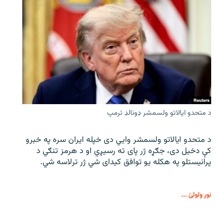
د متحدو ایالاتو ولسمشر ډونالډ ترمپ
د متحدو ایالاتو ولسمشر وايي دی خپله ایران سره په خبرو
کې دخیل دی، جګړه ژر پای ته رسیږي او د هرمز تنګي د
پرانیستلو په هکله یو توافق کیدای شي ژر ترلاسه شي.
نور ولولئ ...