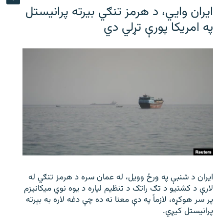
ایران وایي، د هرمز تنګي بیرته پرانیستل
په امریکا پورې تړلي دي
ایران د شنبې په ورځ وویل، له عمان سره د هرمز تنګي له
لارې د کشتیو د تګ راتګ د تنظیم لپاره د یوه نوي میکانیزم
پر سر هوکړه، لازماً په دې معنا نه ده چې دغه لاره به بېرته
پرانیستل کیږي.