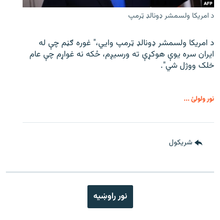
د امریکا ولسمشر ډونالډ ټرمپ
د امریکا ولسمشر ډونالډ ټرمپ وايي،" غوره ګڼم چې له
ایران سره یوې هوکړې ته ورسیږم، ځکه نه غواړم چې عام
خلک ووژل شي".
نور ولولئ ...
شريکول
نور راوښيه