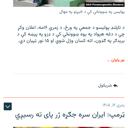
پولیس په ښوونځي کې د څیړنو په مهال
د تایلنډ پولیسو د جمعې په ورځ، د زمري ۱۶مه، اعلان وکړ
چې د دغه هېواد په یوه ښوونځي کې د ډزو په پېښه کې د
بریدګر په ګډون، اته کسان وژل شوي او ۱۵ نور ټپیان دي.
نور ولولئ ...
شريکول
زمری ۱۶, ۱۴۰۵
ټرمپ: ایران سره جګړه ژر پای ته رسیږي