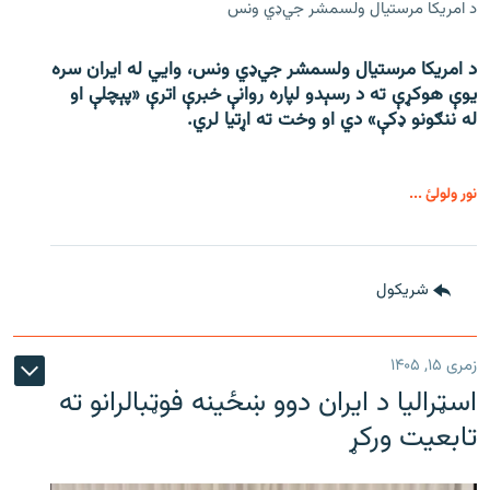
د امریکا مرستیال ولسمشر جي‌ډي ونس
د امریکا مرستیال ولسمشر جي‌ډي ونس، وايي له ایران سره
یوې هوکړې ته د رسېدو لپاره روانې خبرې اترې «پېچلې او
له ننګونو ډکې» دي او وخت ته اړتیا لري.
نور ولولئ ...
شريکول
زمری ۱۵, ۱۴۰۵
اسټرالیا د ایران دوو ښځینه فوټبالرانو ته
تابعیت ورکړ