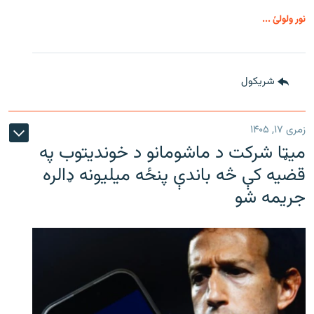
نور ولولئ ...
شريکول
زمری ۱۷, ۱۴۰۵
میټا شرکت د ماشومانو د خوندیتوب په
قضیه کې څه باندې پنځه میلیونه ډالره
جریمه شو