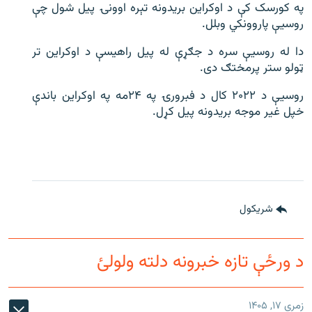
په کورسک کې د اوکراین بریدونه تېره اوونۍ پیل شول چې
روسیې پاروونکي وبلل.
دا له روسیې سره د جګړې له پیل راهیسې د اوکراین تر
ټولو ستر پرمختګ دی.
روسیې د ۲۰۲۲ کال د فبرورۍ په ۲۴مه په اوکراین باندې
خپل غیر موجه بریدونه پیل کړل.
شريکول
د ورځې تازه خبرونه دلته ولولئ
زمری ۱۷, ۱۴۰۵