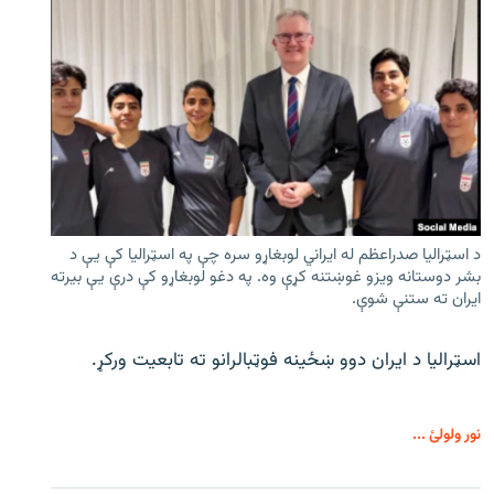
د اسټرالیا صدراعظم له ایراني لوبغاړو سره چې په اسټرالیا کې يې د
بشر دوستانه ویزو غوښتنه کړې وه. په دغو لوبغاړو کې درې يې بیرته
ایران ته ستنې شوې.
اسټرالیا د ایران دوو ښځینه فوټبالرانو ته تابعیت ورکړ.
نور ولولئ ...