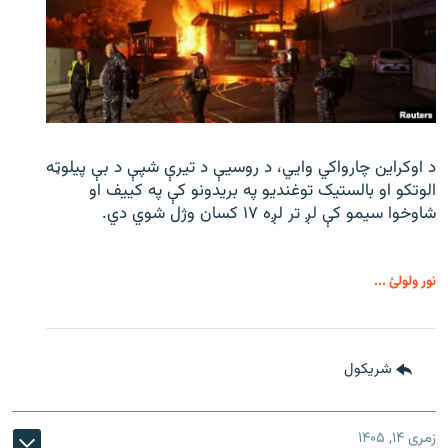
د اوکراین چارواکي وایي، د روسیې د تیرې شپې د بې‌ پیلوټه
الوتکو او بالستیک توغندیو په بریدونو کې په کییف او
شاوخوا سیمو کې لږ تر لږه ۱۷ کسان وژل شوي دي.
نور ولولئ ...
شريکول
زمری ۱۴, ۱۴۰۵