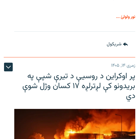
نور ولولئ ...
شريکول
زمری ۱۴, ۱۴۰۵
پر اوکراین د روسیې د تیرې شپې په
بریدونو کې لږترلږه ۱۷ کسان وژل شوې
دي