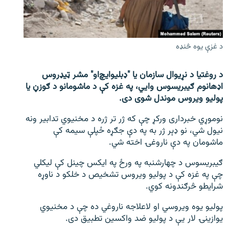
اړیکه
دري پاڼه
د غزې یوه څنډه
Azadi English
د روغتیا د نړیوال سازمان یا "ډبلیو‌ایچ‌او" مشر ټیډروس
راسره ملګري شئ
اډهانوم ګیبریسوس وايي، په غزه کې د ماشومانو د ګوزڼ یا
پولیو ویروس موندل شوی دی.
نوموړي خبرداری ورکړ چې که ژر تر ژره د مخنیوي تدابیر ونه
د ازادې اروپا/ ازادي راډيو ټولې پاڼې
نیول شي، نو ډېر ژر به په دې جګړه ځپلې سیمه کې
ماشومان په دې ناروغۍ اخته شي.
ګیبریسوس د چهارشنبه په ورځ په ایکس چینل کې لیکلي
چې په غزه کې د پولیو ویروس تشخیص د خلکو د ناوړه
شرایطو څرګندونه کوي.
پولیو یوه ویروسي او لاعلاجه ناروغي ده چې د مخنیوي
یوازینۍ لار یې د پولیو ضد واکسین تطبیق دی.