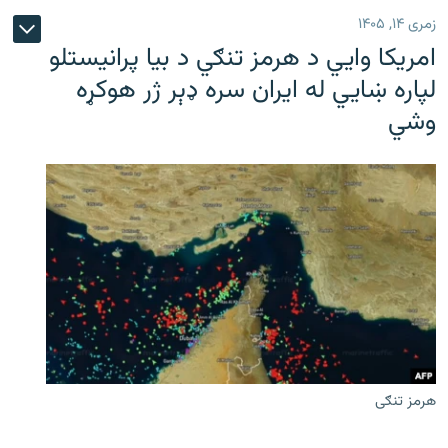
زمری ۱۴, ۱۴۰۵
امریکا وايي د هرمز تنګي د بیا پرانیستلو
لپاره ښایي له ایران سره ډېر ژر هوکړه
وشي
هرمز تنګی