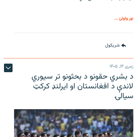
نور ولولئ ...
شريکول
زمری ۱۴, ۱۴۰۵
د بشري حقونو د بحثونو تر سیوري
لاندې د افغانستان او ایرلنډ کرکټ
سیالۍ