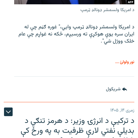
د امریکا ولسمشر ډونالډ ټرمپ
د امریکا ولسمشر ډونالډ ټرمپ وايي،" غوره ګڼم چې له
ایران سره یوې هوکړې ته ورسیږم، ځکه نه غواړم چې عام
خلک ووژل شي".
نور ولولئ ...
شريکول
زمری ۱۴, ۱۴۰۵
د ترکیې د انرژۍ وزیر: د هرمز تنګي د
بدیلې نفتي لارې ظرفیت به په ورځ کې