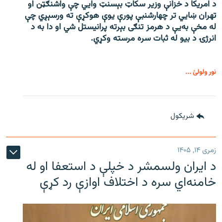
د امریکا د خزانې وزیر سکاټ بېسنټ وایي چې واشنګټن او
تهران ښايي تر چهارشنبې پورې یوې هوکړې ته ورسېږي چې
له مخې به‌یې د هرمز تنګی بېرته پرانیستل شي او دا به د
انرژۍ د بیو له ثبات سره مرسته وکړي.
نور ولولئ ...
شريکول
زمری ۱۴, ۱۴۰۵
د ایران ولسمشر د خپلې د استعفا او له
خامنه‌اي سره د اختلاف اوازې رد کړې