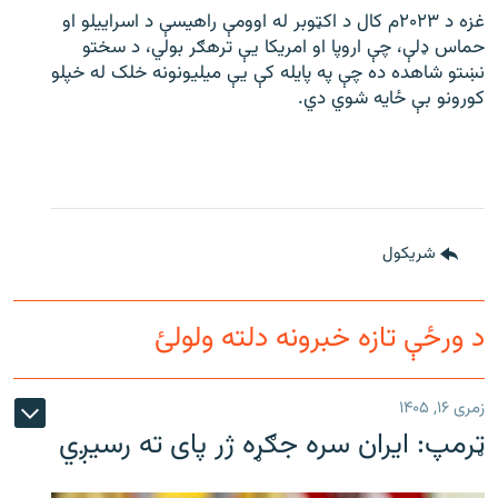
غزه د ۲۰۲۳م کال د اکټوبر له اوومې راهیسې د اسراییلو او
حماس ډلې، چې اروپا او امریکا یې ترهګر بولي، د سختو
نښتو شاهده ده چې په پایله کې یې میلیونونه خلک له خپلو
کورونو بې ځایه شوي دي.
شريکول
د ورځې تازه خبرونه دلته ولولئ
زمری ۱۶, ۱۴۰۵
ټرمپ: ایران سره جګړه ژر پای ته رسیږي