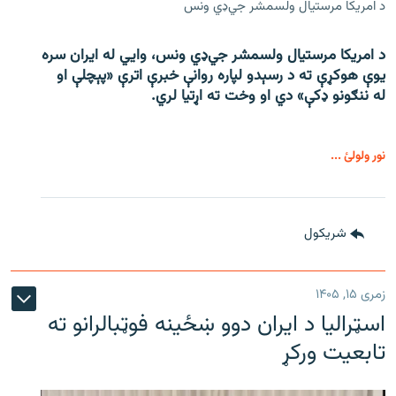
د امریکا مرستیال ولسمشر جي‌ډي ونس
د امریکا مرستیال ولسمشر جي‌ډي ونس، وايي له ایران سره
یوې هوکړې ته د رسېدو لپاره روانې خبرې اترې «پېچلې او
له ننګونو ډکې» دي او وخت ته اړتیا لري.
نور ولولئ ...
شريکول
زمری ۱۵, ۱۴۰۵
اسټرالیا د ایران دوو ښځینه فوټبالرانو ته
تابعیت ورکړ