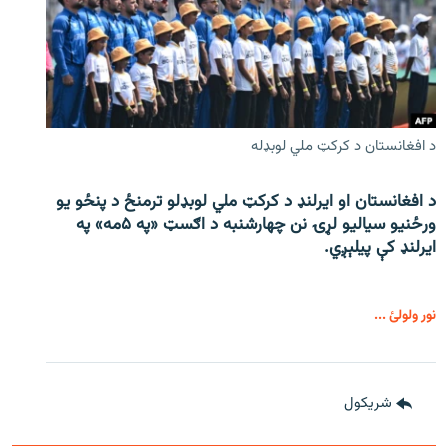
د افغانستان د کرکټ ملي لوبډله
د افغانستان او ایرلنډ د کرکټ ملي لوبډلو ترمنځ د پنځو یو
ورځنیو سیالیو لړۍ نن چهارشنبه د اګسټ «په ۵مه» په
ایرلنډ کې پیلېږي.
نور ولولئ ...
شريکول