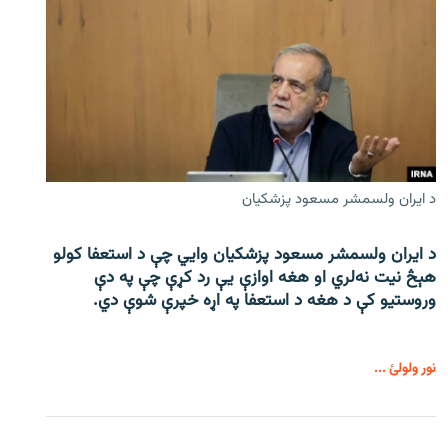
د ایران ولسمشر مسعود پزشکیان
د ایران ولسمشر مسعود پزشکیان وایي چې د استعفا کولو
هېڅ نیت نه‌لري او هغه اوازې یې رد کړې چې په دې
وروستیو کې د هغه د استعفا په اړه خپرې شوې دي.
نور ولولئ ...