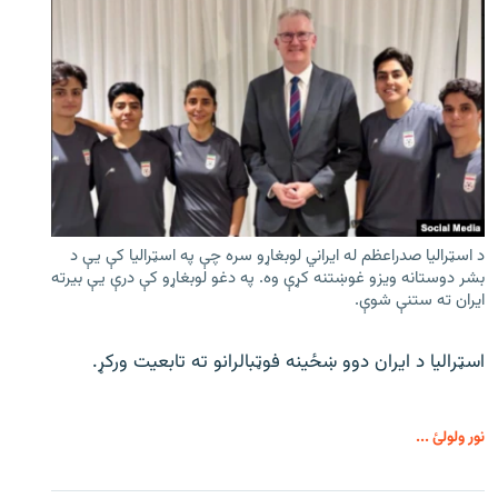
د اسټرالیا صدراعظم له ایراني لوبغاړو سره چې په اسټرالیا کې يې د
بشر دوستانه ویزو غوښتنه کړې وه. په دغو لوبغاړو کې درې يې بیرته
ایران ته ستنې شوې.
اسټرالیا د ایران دوو ښځینه فوټبالرانو ته تابعیت ورکړ.
نور ولولئ ...