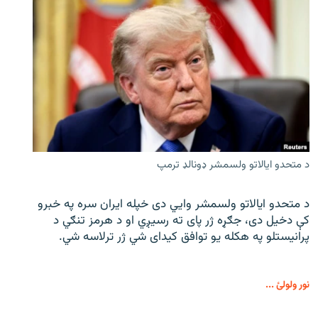
د متحدو ایالاتو ولسمشر ډونالډ ترمپ
د متحدو ایالاتو ولسمشر وايي دی خپله ایران سره په خبرو
کې دخیل دی، جګړه ژر پای ته رسیږي او د هرمز تنګي د
پرانیستلو په هکله یو توافق کیدای شي ژر ترلاسه شي.
نور ولولئ ...