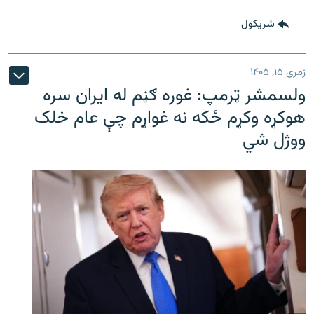
شريکول
زمری ۱۵, ۱۴۰۵
ولسمشر ټرمپ: غوره ګڼم له ایران سره
هوکړه وکړم ځکه نه غواړم چې عام خلک
ووژل شي