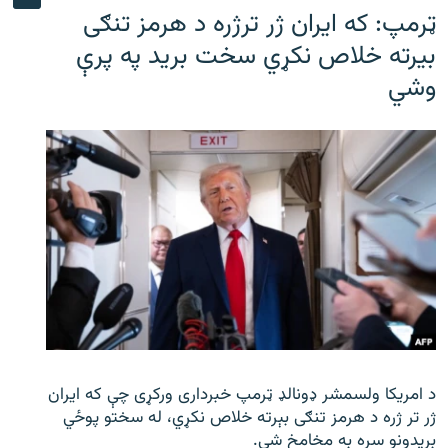
ټرمپ: که ایران ژر ترژره د هرمز تنګی
بیرته خلاص نکړي سخت برید په پرې
وشي
د امریکا ولسمشر ډونالډ ټرمپ خبرداری ورکړی چې که ایران
ژر تر ژره د هرمز تنګی بېرته خلاص نکړي، له سختو پوځي
بریدونو سره به مخامخ شي.