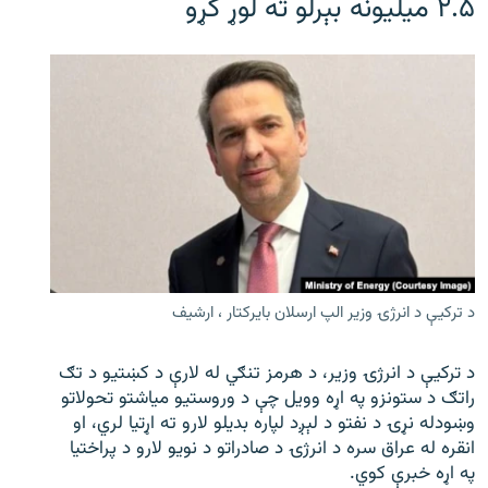
۲.۵ میلیونه بېرلو ته لوړ کړو
د ترکیې د انرژۍ وزیر الپ ارسلان بایرکتار ، ارشیف
د ترکیې د انرژۍ وزیر، د هرمز تنګي له لارې د کښتیو د تګ
راتګ د ستونزو په اړه وویل چې د وروستیو میاشتو تحولاتو
وښودله نړۍ د نفتو د لېږد لپاره بدیلو لارو ته اړتیا لري، او
انقره له عراق سره د انرژۍ د صادراتو د نویو لارو د پراختیا
په اړه خبرې کوي.