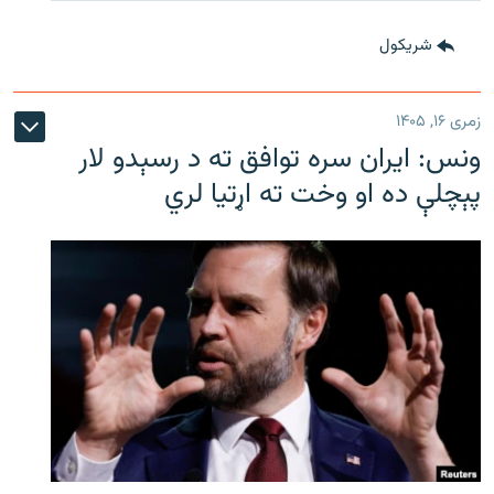
شريکول
زمری ۱۶, ۱۴۰۵
ونس: ایران سره توافق ته د رسېدو لار
پېچلې ده او وخت ته اړتیا لري