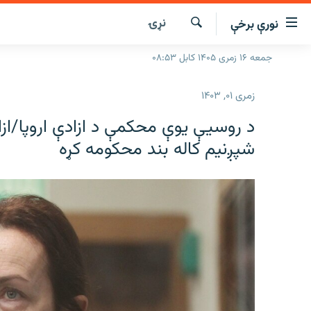
نړۍ
نورې برخې
اسرسۍ
ړ
لټون
جمعه ۱۶ زمری ۱۴۰۵ کابل ۰۸:۵۳
کورپاڼه
ېنکونه
راپورونه
صلي
زمری ۰۱, ۱۴۰۳
تن
خبرونه
افغانستان
د روسیې یوې محکمې د ازادې اروپا/ازاد
ه
د خپرونو جدول
سیمه
افغانستان
رتلل
شپږنیم کاله بند محکومه کړه
صلي
مرکې
نړۍ
منځنی ختیځ
ېنو
اونیزې خپرونې
نړۍ
ه
رتلل
انځوریزه برخه
ورزش
ټون
اڼې
د کډوالۍ بحران
ه
راجعه
'کووېډ-۱۹'