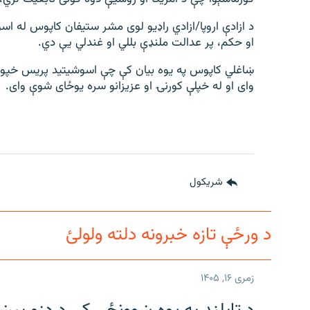
د ازادې اروپا/ازادي راډیو لوی مشر ستیفان کاپوس له 
او حکم، پر عدالت ملنډې بللي او غندلي یې دي.
ښاغلي کاپوس په یوه بیان کې چې اسوشیتید پریس خپور
وای او له خپلې کورنۍ او عزیزانو سره یوځای شوې وای.
شريکول
د ورځې تازه خبرونه دلته ولولئ
زمری ۱۶, ۱۴۰۵