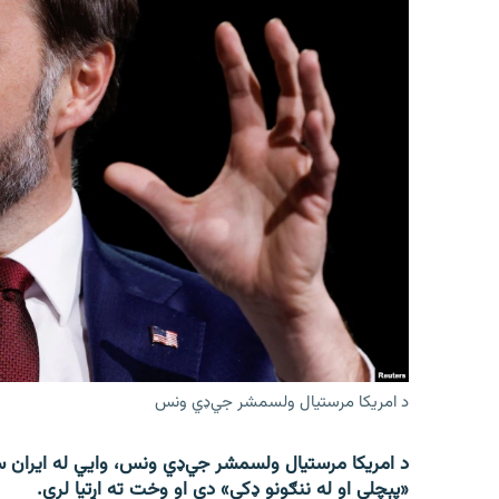
د امریکا مرستیال ولسمشر جي‌ډي ونس
د امریکا مرستیال ولسمشر جي‌ډي ونس، وايي له ایران س
«پېچلې او له ننګونو ډکې» دي او وخت ته اړتیا لري.