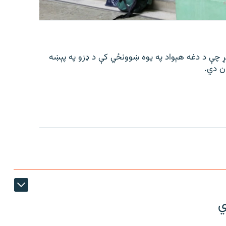
عې په ورځ، د زمري ۱۶مه، اعلان وکړ چې د دغه هېواد په یوه ښوونځي کې د ډزو په پېښه
ي