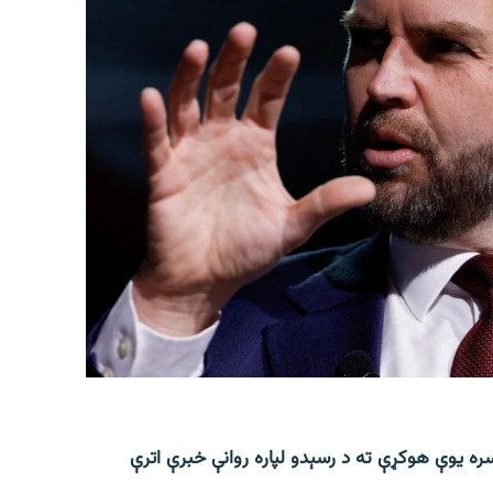
ره یوې هوکړې ته د رسېدو لپاره روانې خبرې اترې