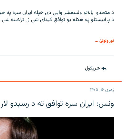
د متحدو ایالاتو ولسمشر وايي دی خپله ایران سره په خب
د پرانیستلو په هکله یو توافق کیدای شي ژر ترلاسه شي.
نور ولولئ ...
شريکول
زمری ۱۶, ۱۴۰۵
ونس: ایران سره توافق ته د رسېدو لار 