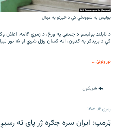
پولیس په ښوونځي کې د څیړنو په مهال
د تایلنډ پولیسو د جم
کې د بریدګر په ګډون، اته کسان وژل شوي او ۱۵ نور ټپیان دي.
نور ولولئ ...
شريکول
زمری ۱۶, ۱۴۰۵
ټرمپ: ایران سره جګړه ژر پای ته رسیږ