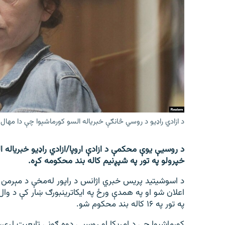
اړیکه
د ازادي راډیو د روسي څانګې خبریاله السو کورماشېوا چې دا مهال
د روسیې یوې محکمې د ازادې اروپا/ازادي راډیو خبریاله ا
خپرولو په تور په شپږنیم کاله بند محکومه کړه.
د اسوشیتید پریس خبري اژانس د راپور له‌مخې د مېرمن
اعلان شو او په همدې ورځ په ایکاترینبورګ ښار کې د و
په تور په ۱۶ کاله بند محکوم شو.
کورماشېوا چې د امریکا او روسیې دوه ګونی تابعیت لري، د ا