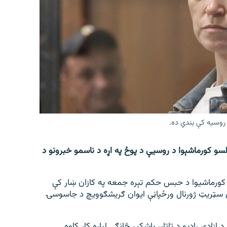
 روسیه کې بندي ده.
لسو کورماشېوا د روسیې د پوځ په اړه د ناسمو خبرونو د
 کورماشیوا د حبس حکم تېره جمعه په کازان ښار کې
ال سټریټ ژورنال ورځپاڼې ایوان ګریشګوویچ د جاسوسۍ
زادي راډیو د تاتار، باشکیر څانګې لپاره کار کاوه.