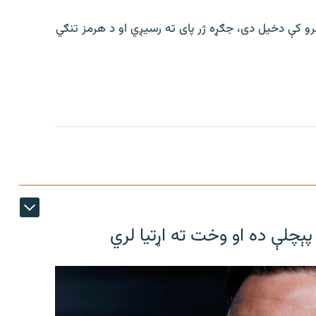
رو کې دخیل دی، جګړه ژر پای ته رسیږي او د هرمز تنګي
پېچلې ده او وخت ته اړتیا لري