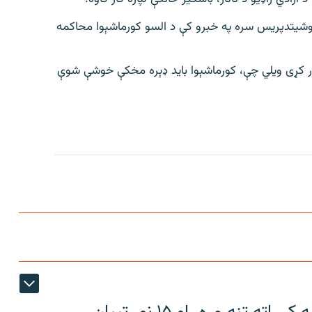
اسوشیتدپریس سره په خبرو کې د السو کورماشېوا محاکمه
 کړی ویلي چې، کورماشېوا باید ډېره مخکې خوشې شوې