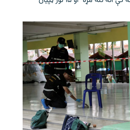
د تایلنډ په یوه ښوونځي کې د ډزو پیښه کې اته تنه مړه او ۱۵ نور ټپیان