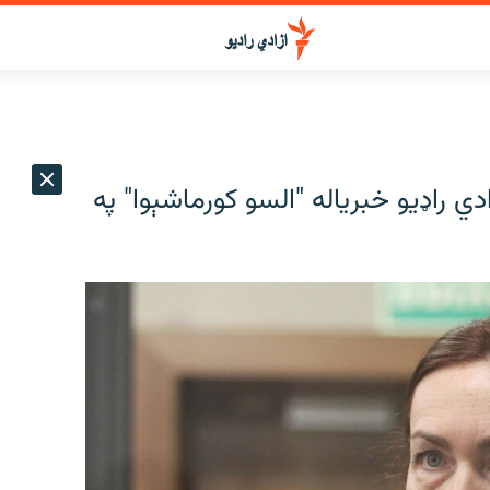
ي راډیو خبریاله "السو کورماشېوا" په