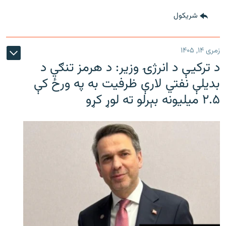
شريکول
زمری ۱۴, ۱۴۰۵
د ترکیې د انرژۍ وزیر: د هرمز تنګي د
بدیلې نفتي لارې ظرفیت به په ورځ کې
۲.۵ میلیونه بېرلو ته لوړ کړو