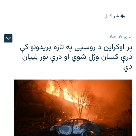
شريکول
زمری ۱۷, ۱۴۰۵
پر اوکراین د روسیې په تازه بریدونو کې
درې کسان وژل شوي او درې نور ټپیان
دي