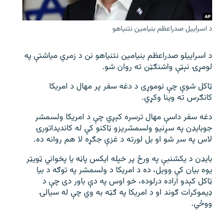
اړیکه
د اسراییل صدراعظم بنیامین نتنیاهو
دري پاڼه
Azadi English
د اسراییلو صدراعظم بنیامین نتنیاهو نن د زمري میاشتې په
لومړۍ نېټې واشنګټن ته روان شو.
راسره ملګري شئ
ټاکل شوې چې نوموړی د دغه سفر پر مهال د امریکا
کانګرس ته وینا وکړي.
دغه سفر داسې مهال ترسره کېږي چې د امریکا ولسمشر
د ازادې اروپا/ ازادي راډيو ټولې پاڼې
جوبایډن په سږنیو ولسمشریزو ټاکنو کې له کاندیداتورۍ
لاس په سر شو او بل لورته د غزې جګړه لا هم روانه ده.
بایډن د یکشنبې په ورځ پر خپله ایکس پاڼه یا پخواني ټویټر
یوه بیان کې وویل، ده د امریکا د ولسمشر په توګه د بیا
ټاکل کېدو اراده درلوده، خو اوس په دې باور دی چې د
ډیموکرات ګوند او د امریکا په ګټه به وي چې له سیالۍ
ووځي.