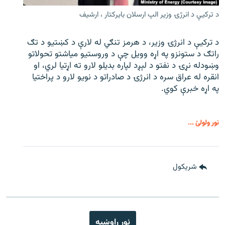
د ترکیې د انرژۍ وزیر الپ ارسلان بایرکتار ، ارشیف
د ترکیې د انرژۍ وزیر، د هرمز تنګي له لارې د کښتیو د تګ
راتګ د ستونزو په اړه وویل چې د وروستیو میاشتو تحولاتو
وښودله نړۍ د نفتو د لېږد لپاره بدیلو لارو ته اړتیا لري، او
انقره له عراق سره د انرژۍ د صادراتو د نویو لارو د پراختیا
په اړه خبرې کوي.
نور ولولئ ...
شريکول
نور راوښيه