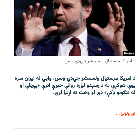
د امریکا مرستیال ولسمشر جي‌ډي ونس
د امریکا مرستیال ولسمشر جي‌ډي ونس، وايي له ایران سره
یوې هوکړې ته د رسېدو لپاره روانې خبرې اترې «پېچلې او
له ننګونو ډکې» دي او وخت ته اړتیا لري.
نور ولولئ ...