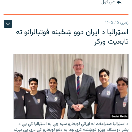
شريکول
زمری ۱۵, ۱۴۰۵
اسټرالیا د ایران دوو ښځینه فوټبالرانو ته
تابعیت ورکړ
د اسټرالیا صدراعظم له ایراني لوبغاړو سره چې په اسټرالیا کې يې د
بشر دوستانه ویزو غوښتنه کړې وه. په دغو لوبغاړو کې درې يې بیرته