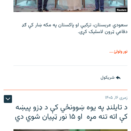
سعودي عربستان، ترکیې او پاکستان په مکه ښار کې ګډ
دفاعي ټرون لاسلیک کړی.
نور ولولئ ...
شريکول
زمری ۱۶, ۱۴۰۵
د تایلنډ په یوه ښوونځي کې د ډزو پیښه
کې اته تنه مړه او ۱۵ نور ټپیان شوي دي