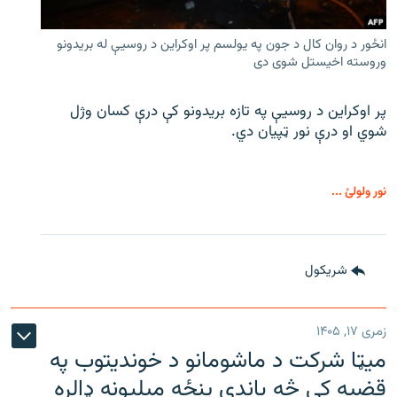
انځور د روان کال د جون په یولسم پر اوکراین د روسیې له بریدونو
وروسته اخیستل شوی دی
پر اوکراین د روسیې په تازه بریدونو کې درې کسان وژل
شوي او درې نور ټپیان دي.
نور ولولئ ...
شريکول
زمری ۱۷, ۱۴۰۵
میټا شرکت د ماشومانو د خوندیتوب په
قضیه کې څه باندې پنځه میلیونه ډالره