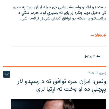
د متحدو ایالاتو ولسمشر وايي دی خپله ایران سره په خبرو
کې دخیل دی، جګړه ژر پای ته رسیږي او د هرمز تنګي د
پرانیستلو په هکله یو توافق کیدای شي ژر ترلاسه شي.
نور ولولئ ...
شريکول
زمری ۱۶, ۱۴۰۵
ونس: ایران سره توافق ته د رسېدو لار
پېچلې ده او وخت ته اړتیا لري