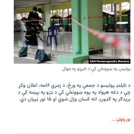
پولیس په ښوونځي کې د څیړنو په مهال
د تایلنډ پولیسو د جمعې په ورځ، د زمري ۱۶مه، اعلان وکړ
چې د دغه هېواد په یوه ښوونځي کې د ډزو په پېښه کې د
بریدګر په ګډون، اته کسان وژل شوي او ۱۵ نور ټپیان دي.
نور ولولئ ...