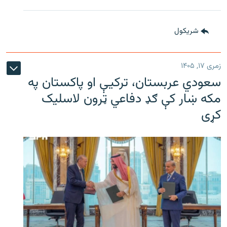
شريکول
زمری ۱۷, ۱۴۰۵
سعودي عربستان، ترکیې او پاکستان په
مکه ښار کې ګډ دفاعي ټرون لاسلیک
کړی