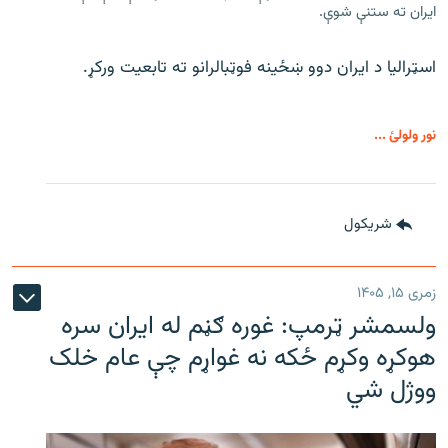
ایران ته ستنې شوې.
اسټرالیا د ایران دوو ښځینه فوټبالرانو ته تابعیت ورکړ.
نور ولولئ ...
شريکول
زمری ۱۵, ۱۴۰۵
ولسمشر ټرمپ: غوره ګڼم له ایران سره
هوکړه وکړم ځکه نه غواړم چې عام خلک
ووژل شي