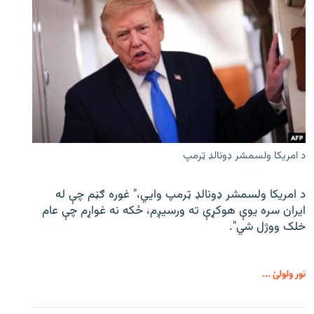
د امریکا ولسمشر ډونالډ ټرمپ
د امریکا ولسمشر ډونالډ ټرمپ وايي،" غوره ګڼم چې له
ایران سره یوې هوکړې ته ورسیږم، ځکه نه غواړم چې عام
خلک ووژل شي".
نور ولولئ ...