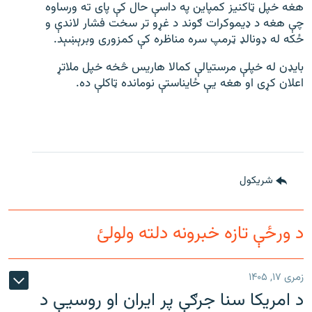
هغه خپل ټاکنیز کمپاین په داسې حال کې پای ته ورساوه
چې هغه د ډیموکرات ګوند د غړو تر سخت فشار لاندې و
ځکه له ډونالډ ټرمپ سره مناظره کې کمزوری وبرېښېد.
بایډن له خپلې مرستیالې کمالا هاریس څخه خپل ملاتړ
اعلان کړی او هغه یې ځایناستې نومانده ټاکلې ده.
شريکول
د ورځې تازه خبرونه دلته ولولئ
زمری ۱۷, ۱۴۰۵
د امریکا سنا جرګې پر ایران او روسیې د