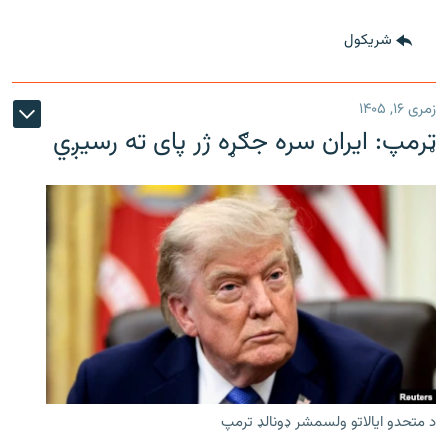
شريکول
زمری ۱۶, ۱۴۰۵
ټرمپ: ایران سره جګړه ژر پای ته رسیږي
د متحدو ایالاتو ولسمشر ډونالډ ترمپ