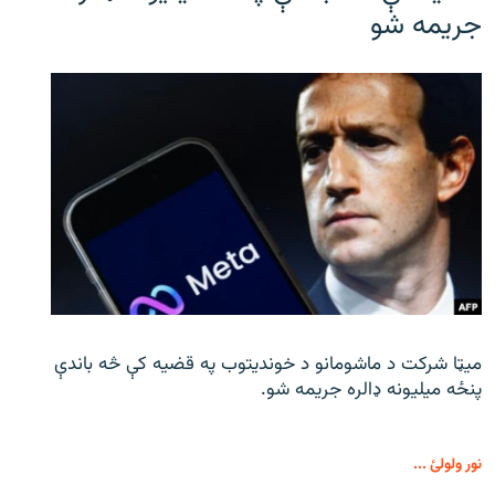
جریمه شو
میټا شرکت د ماشومانو د خوندیتوب په قضیه کې څه باندې
پنځه میلیونه ډالره جریمه شو.
نور ولولئ ...