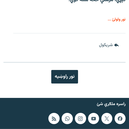
کېږي، مرستې څخه مننه کوي.
نور ولولئ ...
شريکول
نور راوښيه
راسره ملګري شئ