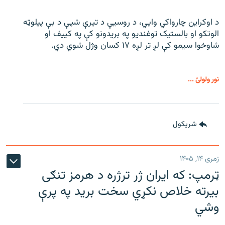
د اوکراین چارواکي وایي، د روسیې د تیرې شپې د بې‌ پیلوټه
الوتکو او بالستیک توغندیو په بریدونو کې په کییف او
شاوخوا سیمو کې لږ تر لږه ۱۷ کسان وژل شوي دي.
نور ولولئ ...
شريکول
زمری ۱۴, ۱۴۰۵
ټرمپ: که ایران ژر ترژره د هرمز تنګی
بیرته خلاص نکړي سخت برید په پرې
وشي