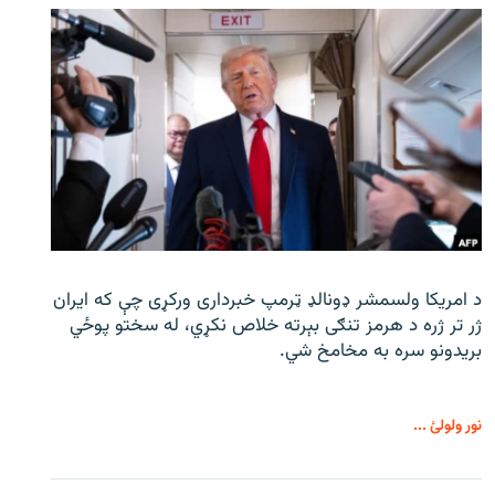
د امریکا ولسمشر ډونالډ ټرمپ خبرداری ورکړی چې که ایران
ژر تر ژره د هرمز تنګی بېرته خلاص نکړي، له سختو پوځي
بریدونو سره به مخامخ شي.
نور ولولئ ...