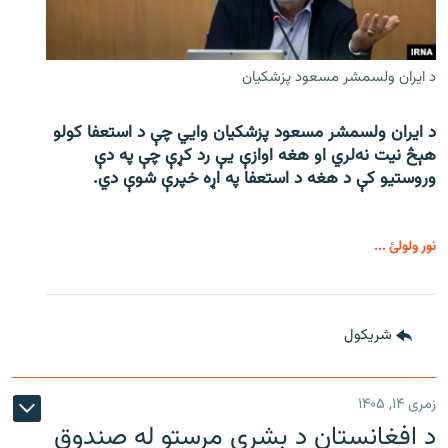
د ایران ولسمشر مسعود پزشکیان
د ایران ولسمشر مسعود پزشکیان وایي چې د استعفا کولو
هېڅ نیت نه‌لري او هغه اوازې یې رد کړې چې په دې
وروستیو کې د هغه د استعفا په اړه خپرې شوې دي.
نور ولولئ ...
شريکول
زمری ۱۴, ۱۴۰۵
د افغانستان د بشري مرستو له صندوق