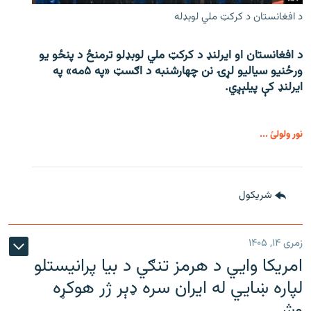
د افغانستان د کرکټ ملي لوبډله
د افغانستان او ایرلنډ د کرکټ ملي لوبډلو ترمنځ د پنځو یو
ورځنیو سیالیو لړۍ نن چهارشنبه د اګسټ «په ۵مه» په
ایرلنډ کې پیلېږي.
نور ولولئ ...
شريکول
زمری ۱۴, ۱۴۰۵
امریکا وايي د هرمز تنګي د بیا پرانیستلو
لپاره ښایي له ایران سره ډېر ژر هوکړه