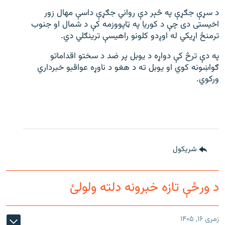
د سړې جګړې په څېر دې رواني جګړې داسې مهال زور
اخیستی دی چې د کوریا په ټاپووزمه کې د شمال او جنوب
ترمنځ اړیکي له اوږدو کلونو راهیسې ترینګلي دي.
په دې ترڅ کې دواړه د یوبل پر ضد د سختو اقداماتو
ګواښونه کوي او یوبل ته د هغو د ناوړه عواقبو خبرداري
ورکوي.
شريکول
د ورځې تازه خبرونه دلته ولولئ
زمری ۱۶, ۱۴۰۵