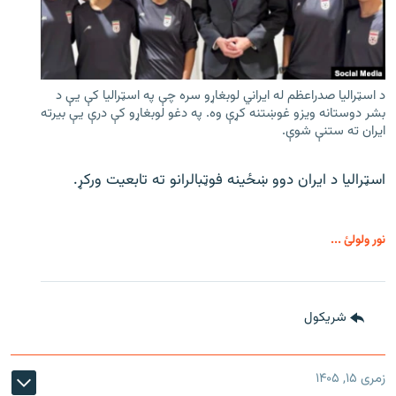
د اسټرالیا صدراعظم له ایراني لوبغاړو سره چې په اسټرالیا کې يې د
بشر دوستانه ویزو غوښتنه کړې وه. په دغو لوبغاړو کې درې يې بیرته
ایران ته ستنې شوې.
اسټرالیا د ایران دوو ښځینه فوټبالرانو ته تابعیت ورکړ.
نور ولولئ ...
شريکول
زمری ۱۵, ۱۴۰۵