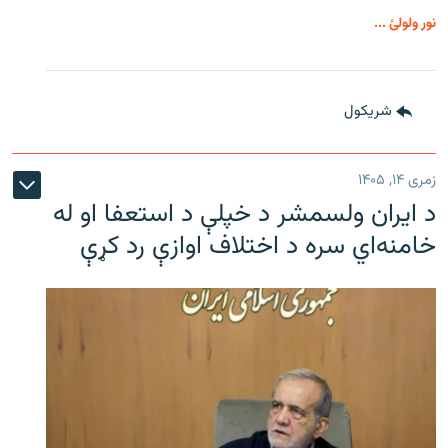
نور ولولئ ...
شريکول
زمری ۱۴, ۱۴۰۵
د ایران ولسمشر د خپلې د استعفا او له
خامنه‌اي سره د اختلاف اوازې رد کړې