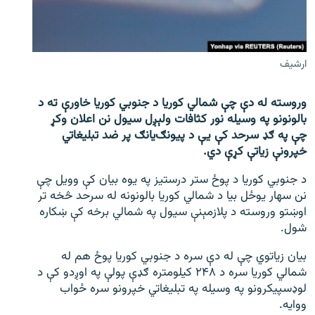
اړیکه
دري پاڼه
ارشیف
Azadi English
وروسته له دې چې شمالي کوریا د جنوبي کوریا خاورې ته د
راسره ملګري شئ
بالونونو په وسیله نور کثافات ولېږل سیول نن اعلان وکړ
چې په ګډ سرحد کې یې د پیونګ‌یانګ پر ضد تبلیغاتي
خپرونې زیاتې کړې دي.
د ازادې اروپا/ ازادي راډيو ټولې پاڼې
د جنوبي کوریا د پوځ ستر درستیز په یوه بیان کې وویل چې
نن سهار یوځل بیا د شمالي کوریا بالونونه له سرحد څخه تر
اوښتو وروسته د پلازمېنې سیول په شمالي برخه کې ښکاره
شول.
بیان زیاتوي چې له دې سره د جنوبي کوریا پوځ هم له
شمالي کوریا سره د ۲۴۸ کیلومتره ګډې پولې په اوږدو کې د
لوډسپیکرونو په وسیله په تبلیغاتي خپرونو سره ځواب
ووایه.