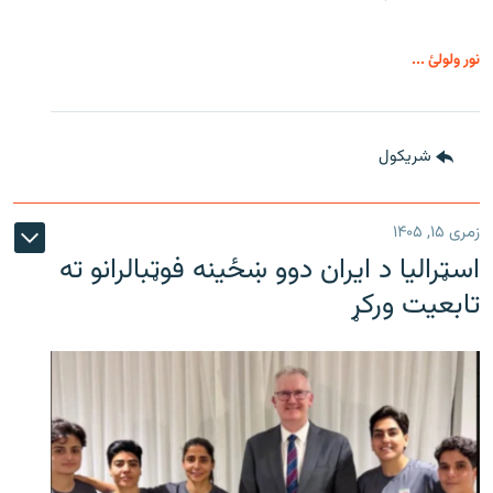
نور ولولئ ...
شريکول
زمری ۱۵, ۱۴۰۵
اسټرالیا د ایران دوو ښځینه فوټبالرانو ته
تابعیت ورکړ