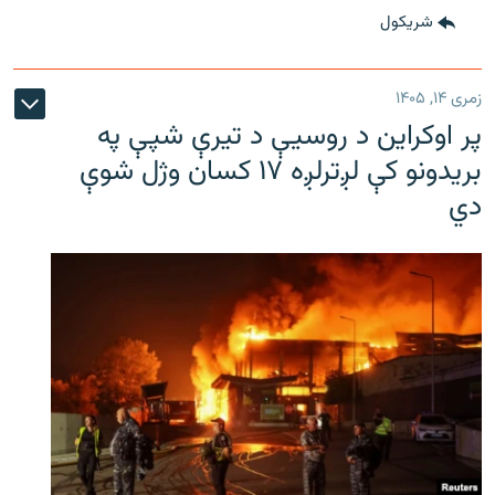
شريکول
زمری ۱۴, ۱۴۰۵
پر اوکراین د روسیې د تیرې شپې په
بریدونو کې لږترلږه ۱۷ کسان وژل شوې
دي