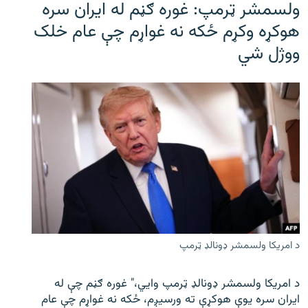
ولسمشر ټرمپ: غوره ګڼم له ایران سره
هوکړه وکړم ځکه نه غواړم چې عام خلک
ووژل شي
د امریکا ولسمشر ډونالډ ټرمپ
د امریکا ولسمشر ډونالډ ټرمپ وايي،" غوره ګڼم چې له
ایران سره یوې هوکړې ته ورسیږم، ځکه نه غواړم چې عام