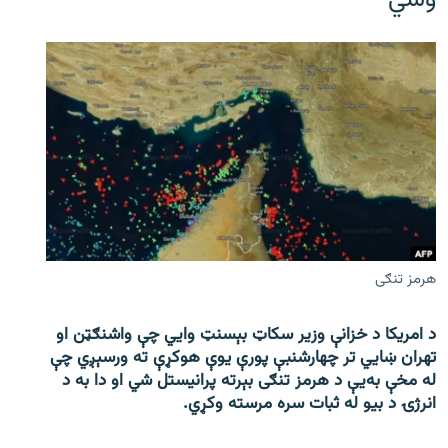
وشي
هرمز تنګی
د امریکا د خزانې وزیر سکاټ بېسنټ وایي چې واشنګټن او
تهران ښايي تر چهارشنبې پورې یوې هوکړې ته ورسېږي چې
له مخې به‌یې د هرمز تنګی بېرته پرانیستل شي او دا به د
انرژۍ د بیو له ثبات سره مرسته وکړي.