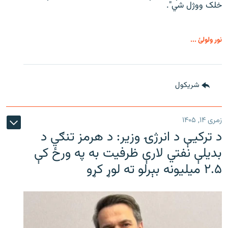
خلک ووژل شي".
نور ولولئ ...
شريکول
زمری ۱۴, ۱۴۰۵
د ترکیې د انرژۍ وزیر: د هرمز تنګي د
بدیلې نفتي لارې ظرفیت به په ورځ کې
۲.۵ میلیونه بېرلو ته لوړ کړو