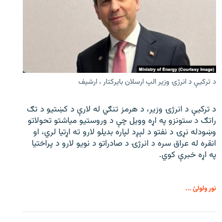
د ترکیې د انرژۍ وزیر الپ ارسلان بایرکتار ، ارشیف
د ترکیې د انرژۍ وزیر، د هرمز تنګي له لارې د کښتیو د تګ
راتګ د ستونزو په اړه وویل چې د وروستیو میاشتو تحولاتو
وښودله نړۍ د نفتو د لېږد لپاره بدیلو لارو ته اړتیا لري، او
انقره له عراق سره د انرژۍ د صادراتو د نویو لارو د پراختیا
په اړه خبرې کوي.
نور ولولئ ...