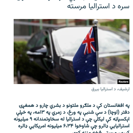
سره د استرالیا مرسته
ارشیف، د استرالیا بیرق
په افغانستان کې د ملګرو ملتونو د بشري چارو د همغږۍ
دفتر (اوچا) د سې ‌شنبې په ورځ، د زمري په ۱۳مه، په خپلې
اېکسپاڼه کې لیکلي چې د استرالیا له سخاوتمندانه ۹ میلیونه
استرالیايي ډالرو چې شاوخوا ۶،۳۴ میلیونه امریکايي ډالره