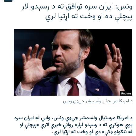
ونس: ایران سره توافق ته د رسېدو لار
پېچلې ده او وخت ته اړتیا لري
د امریکا مرستیال ولسمشر جي‌ډي ونس
د امریکا مرستیال ولسمشر جي‌ډي ونس، وايي له ایران سره
یوې هوکړې ته د رسېدو لپاره روانې خبرې اترې «پېچلې او
له ننګونو ډکې» دي او وخت ته اړتیا لري.