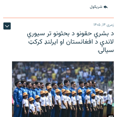
شريکول
زمری ۱۴, ۱۴۰۵
د بشري حقونو د بحثونو تر سیوري
لاندې د افغانستان او ایرلنډ کرکټ
سیالۍ