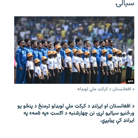
سیالۍ
د افغانستان د کرکټ ملي لوبډله
د افغانستان او ایرلنډ د کرکټ ملي لوبډلو ترمنځ د پنځو یو
ورځنیو سیالیو لړۍ نن چهارشنبه د اګسټ «په ۵مه» په
ایرلنډ کې پیلېږي.