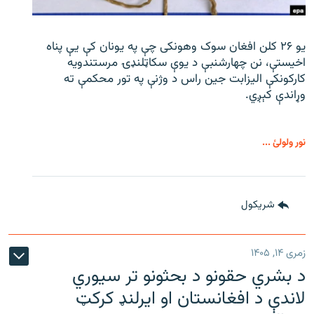
یو ۲۶ کلن افغان سوک‌ وهونکی چې په یونان کې یې پناه
اخیستې، نن چهارشنبې د یوې سکاټلنډۍ مرستندویه
کارکونکې الیزابت جین راس د وژنې په تور محکمې ته
وړاندې کېږي.
نور ولولئ ...
شريکول
زمری ۱۴, ۱۴۰۵
د بشري حقونو د بحثونو تر سیوري
لاندې د افغانستان او ایرلنډ کرکټ