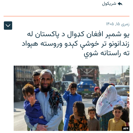
شريکول
زمری ۱۵, ۱۴۰۵
یو شمېر افغان کډوال د پاکستان له
زندانونو تر خوشې کېدو وروسته هېواد
ته راستانه شوي