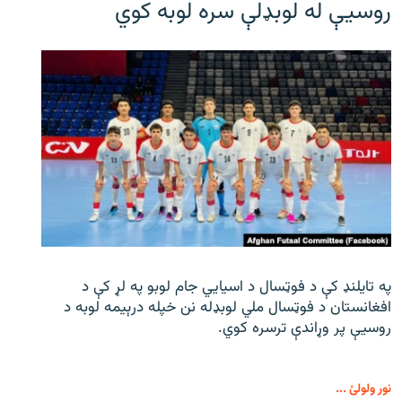
روسیې له لوبډلې سره لوبه کوي
په تایلنډ کې د فوټسال د اسیایي جام لوبو په لړ کې د
افغانستان د فوټسال ملي لوبډله نن خپله درېیمه لوبه د
روسیې پر وړاندې ترسره کوي.
نور ولولئ ...