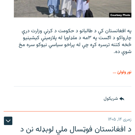
په افغانستان کې د طالبانو د حکومت د کرنې وزارت درې
چارواکو د اګست په ۳مه د ملډاویا له پلازمینې کیشینیو
څخه کتنه ترسره کړه چې له پراخو سیاسي نیوکو سره مخ
شوې ده.
نور ولولئ ...
شريکول
زمری ۱۴, ۱۴۰۵
د افغانستان فوټسال ملي لوبډله نن د