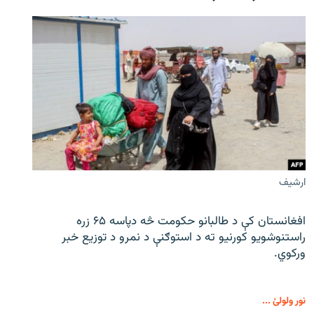
ارشیف
افغانستان کې د طالبانو حکومت څه دپاسه ۶۵ زره
راستنوشویو کورنیو ته د استوګنې د نمرو د توزیع خبر
ورکوي.
نور ولولئ ...