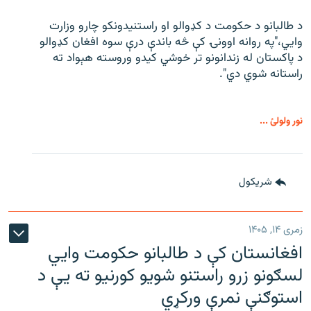
د طالبانو د حکومت د کډوالو او راستنیدونکو چارو وزارت
وايي،"په روانه اوونۍ کې څه باندې درې سوه افغان کډوالو
د پاکستان له زندانونو تر خوشي کیدو وروسته هېواد ته
راستانه شوي دي".
نور ولولئ ...
شريکول
زمری ۱۴, ۱۴۰۵
افغانستان کې د طالبانو حکومت وايي
لسګونو زرو راستنو شویو کورنیو ته یې د
استوګنې نمرې ورکړي