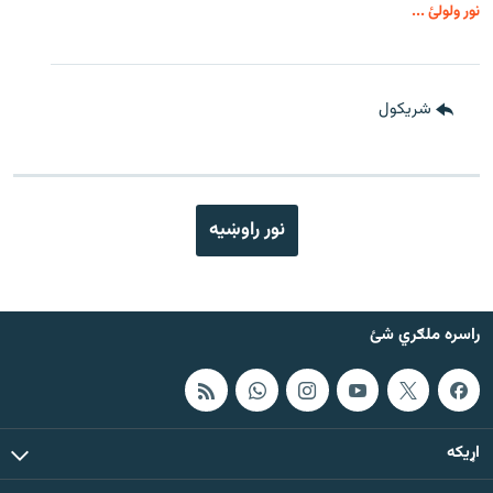
نور ولولئ ...
شريکول
نور راوښيه
راسره ملګري شئ
اړيکه