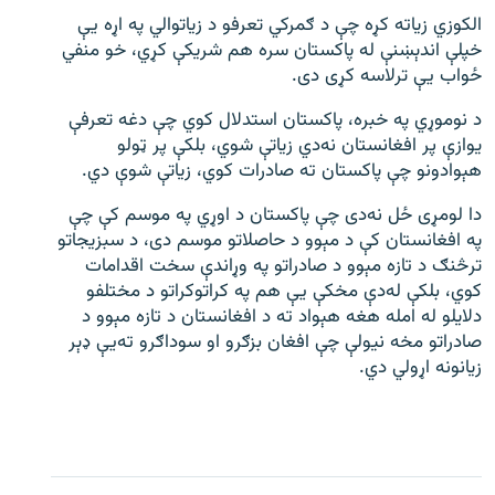
الکوزي زیاته کړه چې د ګمرکي تعرفو د زیاتوالي په اړه یې
خپلې اندېښنې له پاکستان سره هم شریکې کړي، خو منفي
ځواب یې ترلاسه کړی دی.
د نوموړي په خبره، پاکستان استدلال کوي چې دغه تعرفې
یوازې پر افغانستان نه‌دي زیاتې شوي، بلکې پر ټولو
هېوادونو چې پاکستان ته صادرات کوي، زیاتې شوې دي.
دا لومړی ځل نه‌دی چې پاکستان د اوړي په موسم کې چې
په افغانستان کې د مېوو د حاصلاتو موسم دی، د سبزیجاتو
ترڅنګ د تازه مېوو د صادراتو په وړاندې سخت اقدامات
کوي، بلکې له‌دې مخکې یې هم په کراتوکراتو د مختلفو
دلایلو له امله هغه هېواد ته د افغانستان د تازه مېوو د
صادراتو مخه نیولې چې افغان بزګرو او سوداګرو ته‌یې ډېر
زیانونه اړولي دي.