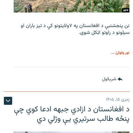
نن پنجشنبې د افغانستان په ۷ولایتونو کې د تیز باران او
سیلونو د راوتو اټکل شوی.
نور ولولئ ...
شريکول
زمری ۱۵, ۱۴۰۵
د افغانستان د ازادي جبهه ادعا کوي چې
پنځه طالب سرتیري يې وژلي دي