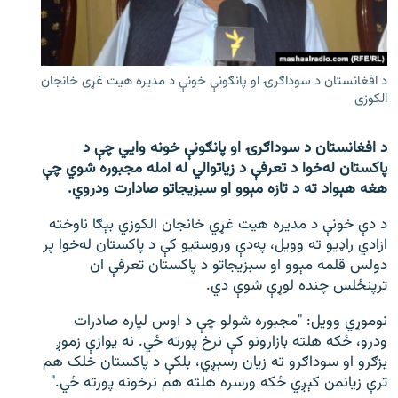
اړیکه
دري پاڼه
​د افغانستان د سوداګرۍ او پانګونې خونې د مدیره هیت غړی خانجان
Azadi English
الکوزی
راسره ملګري شئ
​د افغانستان د سوداګرۍ او پانګونې خونه وایي چې د
پاکستان له‌خوا د تعرفې د زیاتوالي له امله مجبوره شوي چې
هغه هېواد ته د تازه مېوو او سبزیجاتو صادارت ودروي.
د دې خونې د مدیره هیت غړي خانجان الکوزي بېګا ناوخته
د ازادې اروپا/ ازادي راډيو ټولې پاڼې
ازادي راډیو ته وویل، په‌دې وروستیو کې د پاکستان له‌خوا پر
دولس قلمه مېوو او سبزیجاتو د پاکستان تعرفې ان
ترپنځلس چنده لوړې شوې دي.
نوموړي وويل: "مجبوره شولو چې د اوس لپاره صادرات
ودرو، ځکه هلته بازارونو کې نرخ پورته ځي. نه یوازې زموږ
بزګرو او سوداګرو ته زیان رسېږي، بلکې د پاکستان خلک هم
ترې زیانمن کېږي ځکه ورسره هلته هم نرخونه پورته ځي."