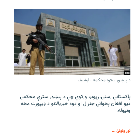
د پیښور ستره محکمه ، ارشیف
پاکستاني رسنۍ رپوټ ورکوي چې د پیښور سترې محکمی
دیو افغان پخواني جنرال او دوه خبریالانو د ډیپورت مخه
ونیوله.
نور ولولئ ...