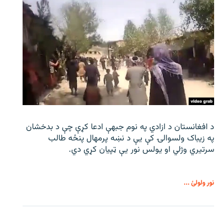
د افغانستان د ازادي په نوم جبهې ادعا کړې چې د بدخشان
په زیباک ولسوالۍ کې يې د نښه پرمهال پنځه طالب
سرتیري وژلي او یولس نور يې ټپیان کړي دي.
نور ولولئ ...