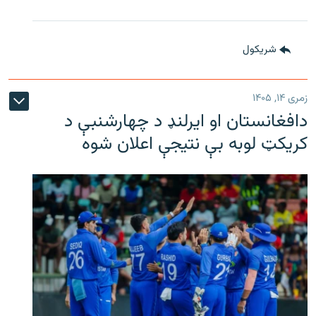
شريکول
زمری ۱۴, ۱۴۰۵
دافغانستان او ایرلنډ د چهارشنبې د
کریکټ لوبه بې نتیجې اعلان شوه