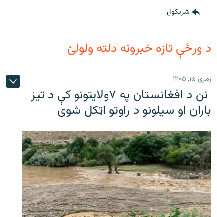
شريکول
د ورځې تازه خبرونه دلته ولولئ
زمری ۱۵, ۱۴۰۵
نن د افغانستان په ۷ولایتونو کې د تیز
باران او سیلونو د راوتو اټکل شوی