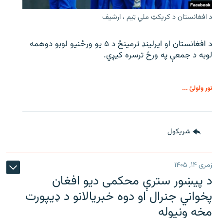
د افغانستان د کریکټ ملي ټیم ، ارشیف
د افغانستان او ایرلینډ ترمینځ د ۵ یو ورځنیو لوبو دوهمه
لوبه د جمعې په ورځ ترسره کیږي.
نور ولولئ ...
شريکول
زمری ۱۴, ۱۴۰۵
د پیښور سترې محکمی دیو افغان
پخواني جنرال او دوه خبریالانو د ډیپورت
مخه ونیوله