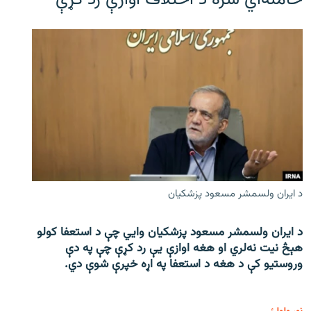
خامنه‌اي سره د اختلاف اوازې رد کړې
د ایران ولسمشر مسعود پزشکیان
د ایران ولسمشر مسعود پزشکیان وایي چې د استعفا کولو
هېڅ نیت نه‌لري او هغه اوازې یې رد کړې چې په دې
وروستیو کې د هغه د استعفا په اړه خپرې شوې دي.