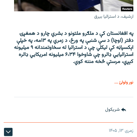
ارشیف، د استرالیا بیرق
په افغانستان کې د ملګرو ملتونو د بشري چارو د همغږۍ
دفتر (اوچا) د سې ‌شنبې په ورځ، د زمري په ۱۳مه، په خپلې
اېکسپاڼه کې لیکلي چې د استرالیا له سخاوتمندانه ۹ میلیونه
استرالیايي ډالرو چې شاوخوا ۶،۳۴ میلیونه امریکايي ډالره
کېږي، مرستې څخه مننه کوي.
نور ولولئ ...
شريکول
زمری ۱۳, ۱۴۰۵