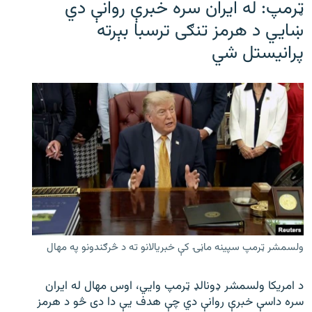
ټرمپ: له ایران سره خبرې روانې دي
ښايي د هرمز تنګی ترسبا بېرته
پرانیستل شي
ولسمشر ټرمپ سپینه ماڼۍ کې خبریالانو ته د څرګندونو په مهال
د امریکا ولسمشر ډونالډ ټرمپ وایي، اوس مهال له ایران
سره داسې خبرې روانې دي چې هدف یې دا دی څو د هرمز