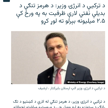
د ترکیې د انرژۍ وزیر: د هرمز تنګي د
بدیلې نفتي لارې ظرفیت به په ورځ کې
۲.۵ میلیونه بېرلو ته لوړ کړو
د ترکیې د انرژۍ وزیر الپ ارسلان بایرکتار ، ارشیف
د ترکیې د انرژۍ وزیر، د هرمز تنګي له لارې د کښتیو د تګ
راتګ د ستونزو په اړه وویل چې د وروستیو میاشتو تحولاتو