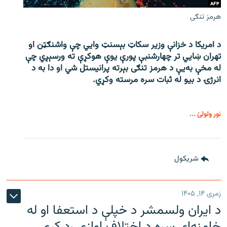
هرمز تنګی
د امریکا د خزانې وزیر سکاټ بېسنټ وایي چې واشنګټن او
تهران ښايي تر چهارشنبې پورې یوې هوکړې ته ورسېږي چې
له مخې به‌یې د هرمز تنګی بېرته پرانیستل شي او دا به د
انرژۍ د بیو له ثبات سره مرسته وکړي.
نور ولولئ ...
شريکول
زمری ۱۴, ۱۴۰۵
د ایران ولسمشر د خپلې د استعفا او له