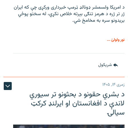
د امریکا ولسمشر ډونالډ ټرمپ خبرداری ورکړی چې که ایران
ژر تر ژره د هرمز تنګی بېرته خلاص نکړي، له سختو پوځي
بریدونو سره به مخامخ شي.
نور ولولئ ...
شريکول
زمری ۱۴, ۱۴۰۵
د بشري حقونو د بحثونو تر سیوري
لاندې د افغانستان او ایرلنډ کرکټ
سیالۍ