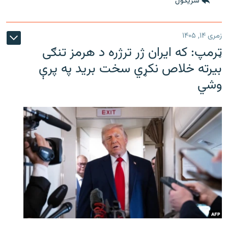
شريکول
زمری ۱۴, ۱۴۰۵
ټرمپ: که ایران ژر ترژره د هرمز تنګی
بیرته خلاص نکړي سخت برید په پرې
وشي