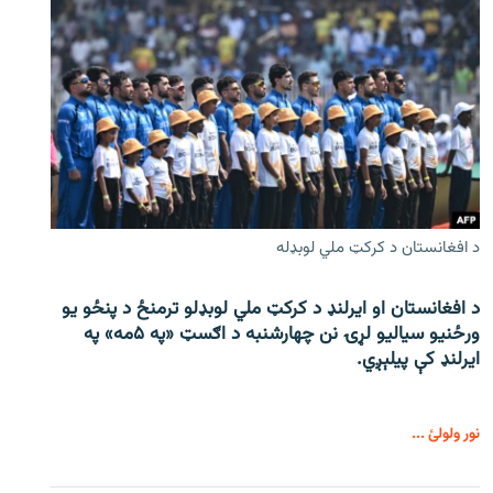
د افغانستان د کرکټ ملي لوبډله
د افغانستان او ایرلنډ د کرکټ ملي لوبډلو ترمنځ د پنځو یو
ورځنیو سیالیو لړۍ نن چهارشنبه د اګسټ «په ۵مه» په
ایرلنډ کې پیلېږي.
نور ولولئ ...