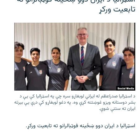
تابعیت ورکړ
د اسټرالیا صدراعظم له ایراني لوبغاړو سره چې په اسټرالیا کې يې د
بشر دوستانه ویزو غوښتنه کړې وه. په دغو لوبغاړو کې درې يې بیرته
ایران ته ستنې شوې.
اسټرالیا د ایران دوو ښځینه فوټبالرانو ته تابعیت ورکړ.