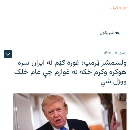
نور ولولئ ...
شريکول
زمری ۱۵, ۱۴۰۵
ولسمشر ټرمپ: غوره ګڼم له ایران سره
هوکړه وکړم ځکه نه غواړم چې عام خلک
ووژل شي