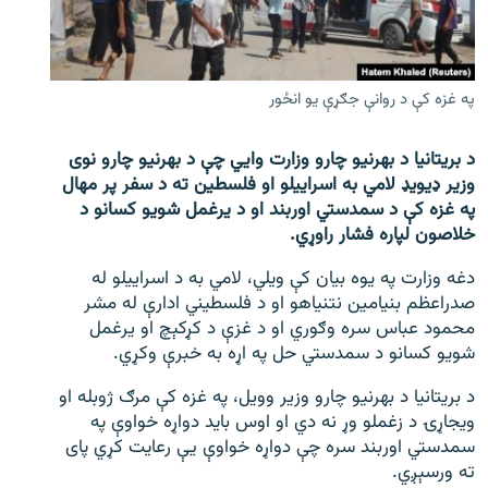
اړیکه
دري پاڼه
په غزه کې د روانې جګړې یو انځور
Azadi English
د بریتانیا د بهرنیو چارو وزارت وايي چې د بهرنیو چارو نوی
راسره ملګري شئ
وزیر ډیویډ لامي به اسرايیلو او فلسطین ته د سفر پر مهال
په غزه کې د سمدستي اوربند او د یرغمل شویو کسانو د
خلاصون لپاره فشار راوړي.
د ازادې اروپا/ ازادي راډيو ټولې پاڼې
دغه وزارت په یوه بیان کې ویلي، لامي به د اسرايیلو له
صدراعظم بنیامین نتنیاهو او د فلسطیني ادارې له مشر
محمود عباس سره وګوري او د غزې د کړکېچ او یرغمل
شویو کسانو د سمدستي حل په اړه به خبرې وکړي.
د بریتانیا د بهرنیو چارو وزیر وویل، په غزه کې مرګ ژوبله او
ویجاړۍ د زغملو وړ نه دي او اوس باید دواړه خواوې په
سمدستي اوربند سره چې دواړه خواوې یې رعایت کړي پای
ته ورسېږي.