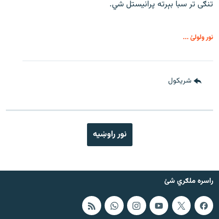
تنګی تر سبا بېرته پرانیستل شي.
نور ولولئ ...
شريکول
نور راوښيه
راسره ملګري شئ