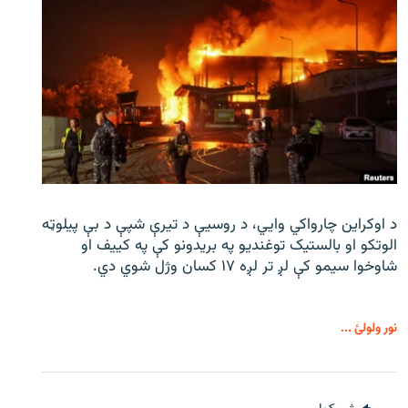
د اوکراین چارواکي وایي، د روسیې د تیرې شپې د بې‌ پیلوټه
الوتکو او بالستیک توغندیو په بریدونو کې په کییف او
شاوخوا سیمو کې لږ تر لږه ۱۷ کسان وژل شوي دي.
نور ولولئ ...