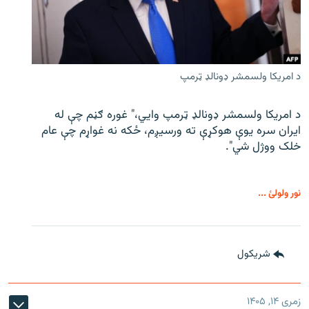
د امریکا ولسمشر ډونالډ ټرمپ
د امریکا ولسمشر ډونالډ ټرمپ وايي،" غوره ګڼم چې له
ایران سره یوې هوکړې ته ورسیږم، ځکه نه غواړم چې عام
خلک ووژل شي".
نور ولولئ ...
شريکول
زمری ۱۴, ۱۴۰۵