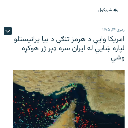
شريکول
زمری ۱۴, ۱۴۰۵
امریکا وايي د هرمز تنګي د بیا پرانیستلو
لپاره ښایي له ایران سره ډېر ژر هوکړه
وشي