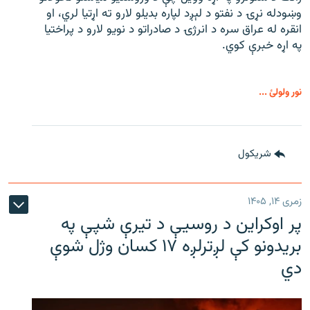
وښودله نړۍ د نفتو د لېږد لپاره بدیلو لارو ته اړتیا لري، او
انقره له عراق سره د انرژۍ د صادراتو د نویو لارو د پراختیا
په اړه خبرې کوي.
نور ولولئ ...
شريکول
زمری ۱۴, ۱۴۰۵
پر اوکراین د روسیې د تیرې شپې په
بریدونو کې لږترلږه ۱۷ کسان وژل شوې
دي