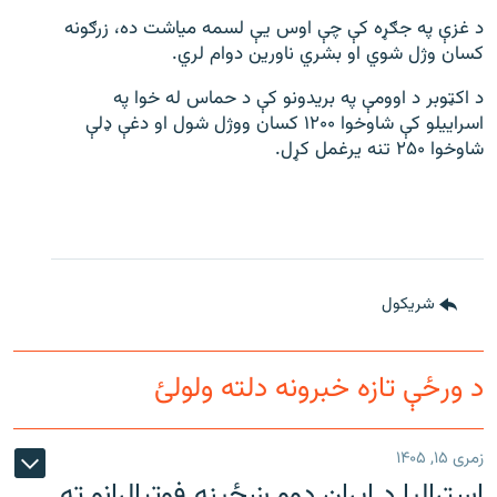
د غزې په جګړه کې چې اوس یې لسمه میاشت ده، زرګونه
کسان وژل شوي او بشري ناورین دوام لري.
د اکټوبر د اوومې په بریدونو کې د حماس له خوا په
اسراییلو کې شاوخوا ۱۲۰۰ کسان ووژل شول او دغې ډلې
شاوخوا ۲۵۰ تنه یرغمل کړل.
شريکول
د ورځې تازه خبرونه دلته ولولئ
زمری ۱۵, ۱۴۰۵
اسټرالیا د ایران دوو ښځینه فوټبالرانو ته