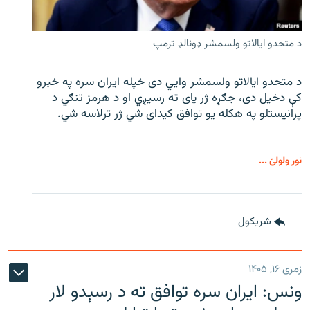
د متحدو ایالاتو ولسمشر ډونالډ ترمپ
د متحدو ایالاتو ولسمشر وايي دی خپله ایران سره په خبرو
کې دخیل دی، جګړه ژر پای ته رسیږي او د هرمز تنګي د
پرانیستلو په هکله یو توافق کیدای شي ژر ترلاسه شي.
نور ولولئ ...
شريکول
زمری ۱۶, ۱۴۰۵
ونس: ایران سره توافق ته د رسېدو لار