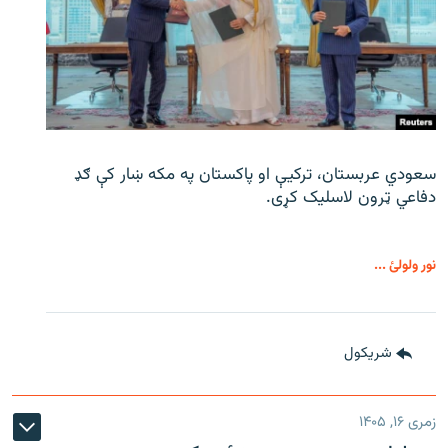
سعودي عربستان، ترکیې او پاکستان په مکه ښار کې ګډ
دفاعي ټرون لاسلیک کړی.
نور ولولئ ...
شريکول
زمری ۱۶, ۱۴۰۵