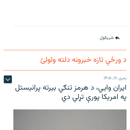
شريکول
د ورځې تازه خبرونه دلته ولولئ
زمری ۱۷, ۱۴۰۵
ایران وایي، د هرمز تنګي بیرته پرانیستل
په امریکا پورې تړلي دي