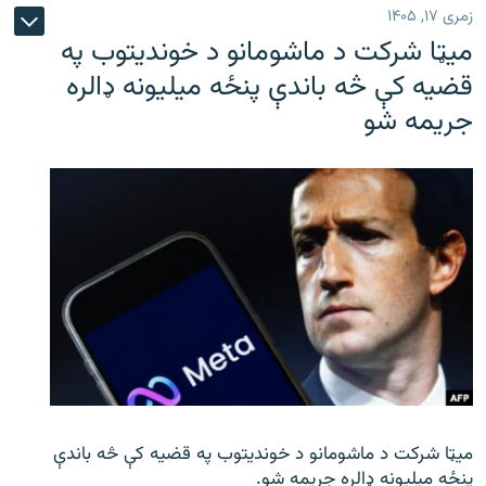
زمری ۱۷, ۱۴۰۵
میټا شرکت د ماشومانو د خوندیتوب په
قضیه کې څه باندې پنځه میلیونه ډالره
جریمه شو
میټا شرکت د ماشومانو د خوندیتوب په قضیه کې څه باندې
پنځه میلیونه ډالره جریمه شو.