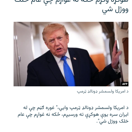
هوکړه وکړم ځکه نه غواړم چې عام خلک
ووژل شي
د امریکا ولسمشر ډونالډ ټرمپ
د امریکا ولسمشر ډونالډ ټرمپ وايي،" غوره ګڼم چې له
ایران سره یوې هوکړې ته ورسیږم، ځکه نه غواړم چې عام
خلک ووژل شي".