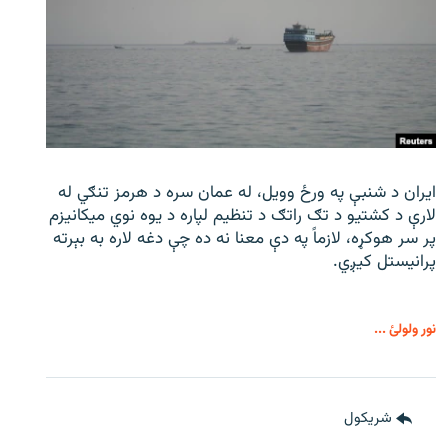
ایران د شنبې په ورځ وویل، له عمان سره د هرمز تنګي له
لارې د کشتیو د تګ راتګ د تنظیم لپاره د یوه نوي میکانیزم
پر سر هوکړه، لازماً په دې معنا نه ده چې دغه لاره به بېرته
پرانیستل کیږي.
نور ولولئ ...
شريکول