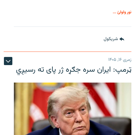
نور ولولئ ...
شريکول
زمری ۱۶, ۱۴۰۵
ټرمپ: ایران سره جګړه ژر پای ته رسیږي