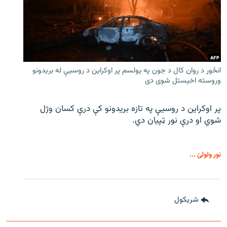
انځور د روان کال د جون په یولسم پر اوکراین د روسیې له بریدونو
وروسته اخیستل شوی دی
پر اوکراین د روسیې په تازه بریدونو کې درې کسان وژل
شوي او درې نور ټپیان دي.
نور ولولئ ...
شريکول