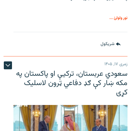
نور ولولئ ...
شريکول
زمری ۱۷, ۱۴۰۵
سعودي عربستان، ترکیې او پاکستان په
مکه ښار کې ګډ دفاعي ټرون لاسلیک
کړی