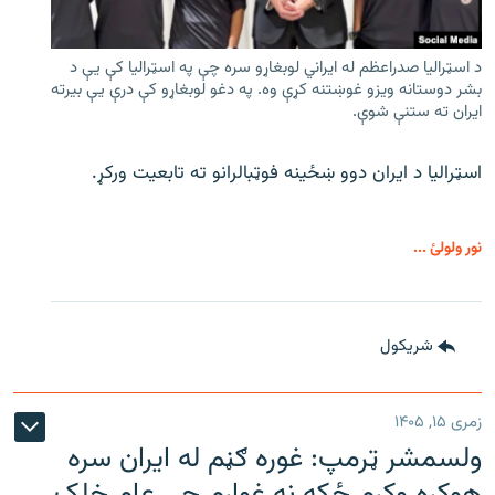
د اسټرالیا صدراعظم له ایراني لوبغاړو سره چې په اسټرالیا کې يې د
بشر دوستانه ویزو غوښتنه کړې وه. په دغو لوبغاړو کې درې يې بیرته
ایران ته ستنې شوې.
اسټرالیا د ایران دوو ښځینه فوټبالرانو ته تابعیت ورکړ.
نور ولولئ ...
شريکول
زمری ۱۵, ۱۴۰۵
ولسمشر ټرمپ: غوره ګڼم له ایران سره