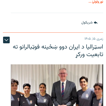
نور ولولئ ...
شريکول
زمری ۱۵, ۱۴۰۵
اسټرالیا د ایران دوو ښځینه فوټبالرانو ته
تابعیت ورکړ