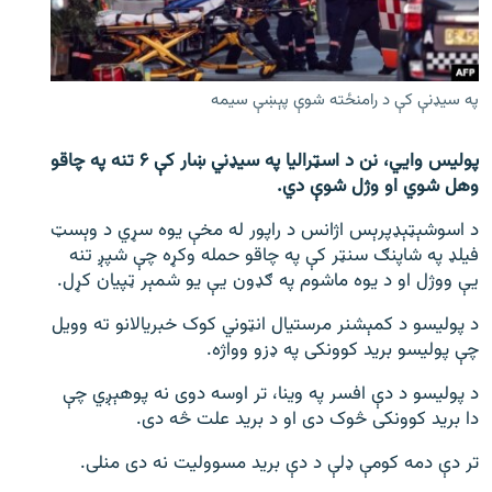
اړیکه
دري پاڼه
په سیډنې کې د رامنځته شوې پېښې سیمه
Azadi English
پولیس وایي، نن د اسټرالیا په سیډني ښار کې ۶ تنه په چاقو
راسره ملګري شئ
وهل شوي او وژل شوې دي.
د اسوشېټېډپرېس اژانس د راپور له مخې یوه سړي د وېسټ
فیلډ په شاپنګ سنټر کې په چاقو حمله وکړه چې شپږ تنه
د ازادې اروپا/ ازادي راډيو ټولې پاڼې
یې ووژل او د یوه ماشوم په ګډون یې یو شمېر ټپیان کړل.
د پولیسو د کمېشنر مرستیال انټوني کوک خبریالانو ته وویل
چې پولیسو برید کوونکی په ډزو وواژه.
د پولیسو د دې افسر په وینا، تر اوسه دوی نه پوهېږي چې
دا برید کوونکی څوک دی او د برید علت څه دی.
تر دې دمه کومې ډلې د دې برید مسوولیت نه دی منلی.