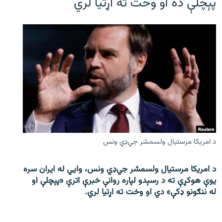
پېچلې ده او وخت ته اړتیا لري
د امریکا مرستیال ولسمشر جي‌ډي ونس
د امریکا مرستیال ولسمشر جي‌ډي ونس، وايي له ایران سره
یوې هوکړې ته د رسېدو لپاره روانې خبرې اترې «پېچلې او
له ننګونو ډکې» دي او وخت ته اړتیا لري.