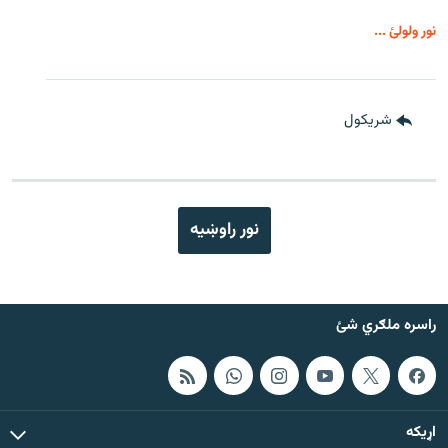
نور ولولئ ...
شريکول
نور راوښيه
راسره ملګري شئ
اړيکه