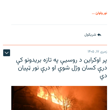
نور ولولئ ...
شريکول
زمری ۱۷, ۱۴۰۵
پر اوکراین د روسیې په تازه بریدونو کې
درې کسان وژل شوي او درې نور ټپیان
دي