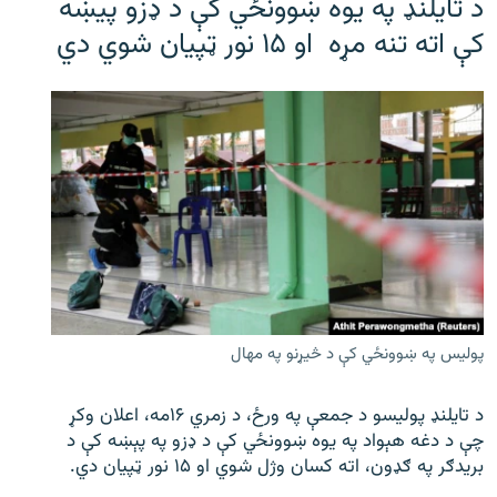
د تایلنډ په یوه ښوونځي کې د ډزو پیښه
کې اته تنه مړه او ۱۵ نور ټپیان شوي دي
پولیس په ښوونځي کې د څیړنو په مهال
د تایلنډ پولیسو د جمعې په ورځ، د زمري ۱۶مه، اعلان وکړ
چې د دغه هېواد په یوه ښوونځي کې د ډزو په پېښه کې د
بریدګر په ګډون، اته کسان وژل شوي او ۱۵ نور ټپیان دي.