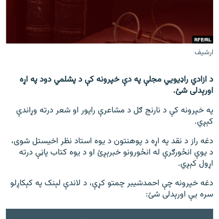
اړیکه
دري پاڼه
Azadi English
ارشیف
راسره ملګري شئ
د ازادي راډیويي مجلې په دې خپرونه کې د پشلمي دود په اړه
اورېدلی شئ.
په خپرونه کې د نارنج ګل د مشاعرې راپور او شعر درته وړاندې
کېږي.
د ازادې اروپا/ ازادي راډيو ټولې پاڼې
دغه راز د نقد په اړه د پوهنتون د یوه استاد نظر اخیستل شوی،
د یوې انځورګرې له انځورونو خبرېږئ او د یوه کتاب پاڼې درته
اړول کېږي.
دغه خپرونه چې احمدشیبر چمتو کړې، د لاندې لېنک په کېکاږلو
سره یې اورېدلی شئ: