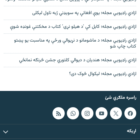
ازادي راډیويي مجله؛ یوې افغانې په سویډني ژبه ناول لیکلی
ازادي راډیويي مجله؛ کابل کې 'د هیلو نړۍ' کتاب د مخکتنې غونډه شوې
ازادي راډیویي مجله؛ د ماشومانو د نړیوالې ورځې په مناسبت یو پښتو
کتاب چاپ شو
ازادي راډیويي مجله؛ هندیان د دیوالي کلتوري جشن څرنګه نمانځي
ازادي راډيويي مجله؛ لیکوال څوک دی؟
راسره ملګري شئ
اړيکه