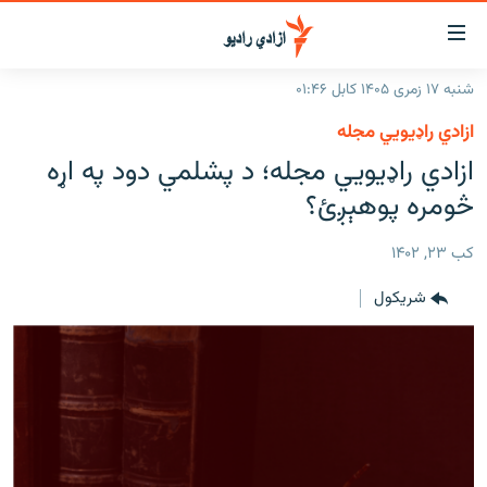
اسرسۍ
ړ
شنبه ۱۷ زمری ۱۴۰۵ کابل ۰۱:۴۶
ېنکونه
کورپاڼه
ازادي راډیويي مجله
صلي
راپورونه
ازادي راډیويي مجله؛ د پشلمي دود په اړه
تن
خبرونه
افغانستان
څومره پوهېږئ؟
ه
رتلل
د خپرونو جدول
سیمه
افغانستان
صلي
کب ۲۳, ۱۴۰۲
مرکې
نړۍ
منځنی ختیځ
ېنو
شريکول
ه
اونیزې خپرونې
نړۍ
رتلل
انځوریزه برخه
ټون
ورزش
اڼې
ه
د کډوالۍ بحران
راجعه
'کووېډ-۱۹'