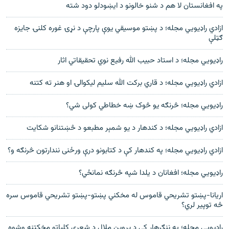
په افغانستان لا هم د شنو خالونو د ايښودلو دود شته
ازادي راډیويي مجله؛ د پښتو موسیقي یوې پارچې د نړۍ غوره کلنۍ جایزه
ګټلې
راډیویي مجله؛ د استاد حبیب الله رفیع نوي تحقیقاتي اثار
ازادي راډیويي مجله؛ د قاري برکت الله سلیم لیکوالۍ او هنر ته کتنه
راډیویي مجله؛ څرنګه یو څوک ښه خطاطي کولی شي؟
ازادي راډیويي مجله؛ د کندهار د یو شمېر مطبعو د څښتنانو شکایت
ازادي راډیويي مجله؛ په کندهار کې د کتابونو درې ورځنی نندارتون څرنګه و؟
راډیويي مجله؛ افغانان د یلدا شپه څرنګه نمانځي؟
اریانا-پښتو تشریحي قاموس له مخکني پښتو-پښتو تشریحي قاموس سره
څه توپير لري؟
راډیویي مجله؛ په ننګرهار کې د پروین ملال د شعري کلیاتو مخکتنه وشوه