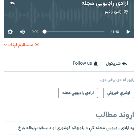
ازادي راډیويي مجله
by
ازادي راډیو
No media source currently available
0:00
41:40
مستقیم لېنک
شريکول
Follow us
راپور له دې برخې دی.
اونېزې خپرونې
ازادي راډیويي مجله
اړوند مطالب
په ازادي راډیویي مجله کې د بلوچانو کولتوري او د ښځو نړیواله ورځ