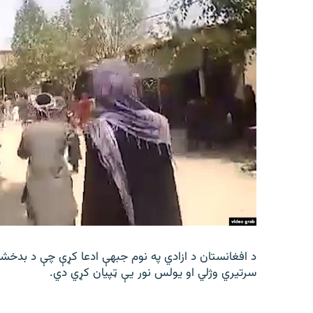
د افغانستان د ازادي په نوم جبهې ادعا کړې چې د بدخش
سرتیري وژلي او یولس نور يې ټپیان کړي دي.