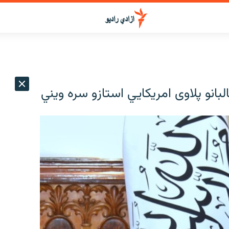
انو پلاوی امریکایي استازو سره ویني