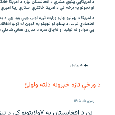
د امریکایي پلاوي مشري د افغانستان لپاره د امریکا ځا
او نجونو په برخه کې د امریکا ځانګړې استازې رینا امیري
د امریکا د بهرنیو چارو وزارت تیره اونۍ ویلي وو، چې د ب
اقتصادي ثبات، د ښځو او نجونو په ګډون له ټولو افغانانو
یي موادو له تولید او قاچاق سره د مبارزې هڅې شاملې 
شريکول
د ورځې تازه خبرونه دلته ولولئ
زمری ۱۵, ۱۴۰۵
نن د افغانستان په ۷ولایتونو کې د تیز باران او سیلونو د راوتو اټکل شوی