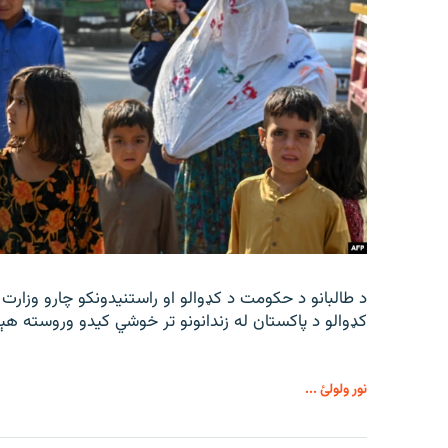
د طالبانو د حکومت د کډوالو او راستنیدونکو چارو وزارت
کډوالو د پاکستان له زندانونو تر خوشي کیدو وروسته هې
نور ولولئ ...