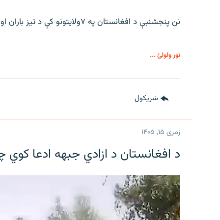
نن پنجشنبې د افغانستان په ۷ولایتونو کې د تیز باران او سیلونو د راوتو اټکل شوی.
نور ولولئ ...
شريکول
زمری ۱۵, ۱۴۰۵
د افغانستان د ازادي جبهه ادعا کوي 