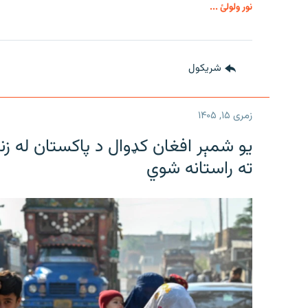
نور ولولئ ...
شريکول
زمری ۱۵, ۱۴۰۵
یو شمېر افغان کډوال د پاکستان له زن
ته راستانه شوي