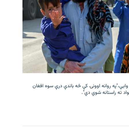
 وايي،"په روانه اوونۍ کې څه باندې درې سوه افغان
واد ته راستانه شوي دي".