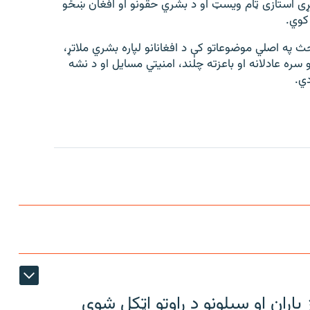
نګړی استازی ټام ویسټ او د بشري حقونو او افغان ښځو
 کوي.
حث په اصلي موضوعاتو کې د افغانانو لپاره بشري ملاتړ،
 سره عادلانه او باعزته چلند، امنیتي مسایل او د نشه
دي.