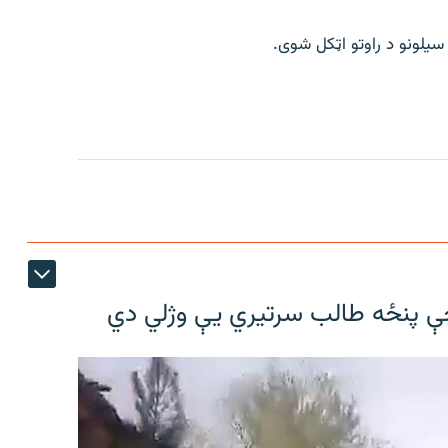
چې پنځه طالب سرتیري يې وژلي دي