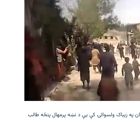
ان په زیباک ولسوالۍ کې يې د نښه پرمهال پنځه طالب