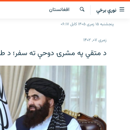
افغانستان
نورې برخې
اسرسۍ
ړ
لټون
پنجشنبه ۱۵ زمری ۱۴۰۵ کابل ۰۶:۱۷
کورپاڼه
ېنکونه
راپورونه
صلي
زمری ۰۷, ۱۴۰۲
تن
خبرونه
افغانستان
د متقي په مشرۍ دوحې ته سفر؛ د طالب
ه
د خپرونو جدول
سیمه
افغانستان
رتلل
صلي
مرکې
نړۍ
منځنی ختیځ
ېنو
اونیزې خپرونې
نړۍ
ه
رتلل
انځوریزه برخه
ورزش
ټون
اڼې
د کډوالۍ بحران
ه
راجعه
'کووېډ-۱۹'