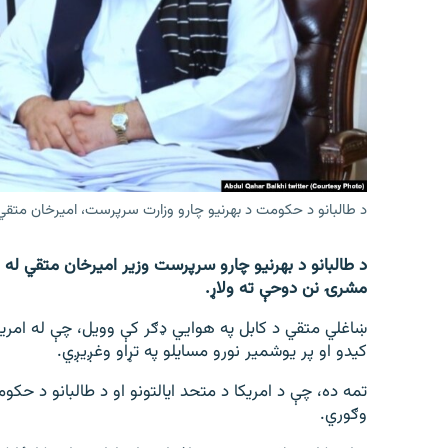
اړیکه
د طالبانو د حکومت د بهرنیو چارو وزارت سرپرست، امیرخان متقي
د طالبانو د بهرنیو چارو سرپرست وزیر امیرخان متقي له ا
مشرۍ نن دوحې ته ولاړ.
ښاغلي متقي د کابل په هوایي ډګر کې وویل، چې له امری
کیدو او پر یوشمیر نورو مسایلو په تړاو وغږیږي.
تمه ده، چې د امریکا د متحد ایالتونو او د طالبانو د حک
وګوري.