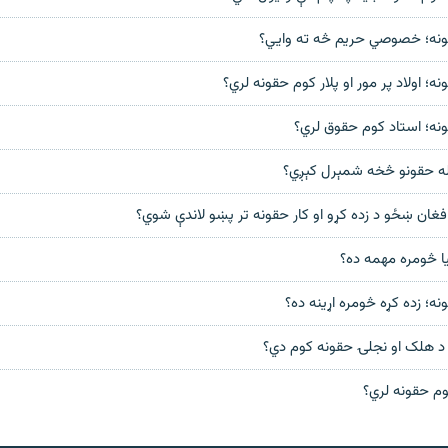
نه؛ خصوصي حريم څه ته وايي؟
؛ اولاد پر مور او پلار کوم حقونه لري؟
نه؛ استاد کوم حقوق لري؟
له حقونو څخه شمېرل کېږي؟
ا څومره مهمه ده؟
ه؛ زده کړه څومره اړینه ده؟
ل د هلک او نجلۍ حقونه کوم دي؟
 کوم حقونه لري؟