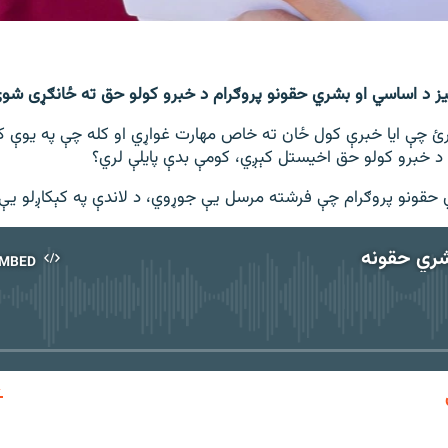
ونیز د اساسي او بشري حقونو پروګرام د خبرو کولو حق ته ځانګړی شو
رئ چې ایا خبرې کول ځان ته خاص مهارت غواړي او کله چې په یوې کو
د خبرو کولو حق اخیستل کېږي، کومې بدې پایلې لري؟
حقونو پروګرام چې فرشته مرسل يې جوړوي، د لاندې په کېکاږلو يې 
شري حقونه
MBED
No media source currently available
EMBED