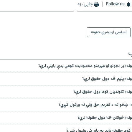
Follow us
چاپي بڼه
اساسي او بشري حقونه
ب
ه؛ پر نجونو او مېرمنو محدودیت کومې بدې پايلې لري؟
نه؛ يتيم څه ډول حقوق لري؟
ه؛ ګاونډيان کوم ډول حقوق لري؟
 ښځو ته د تفرېح حق ولې نه ورکول کېږي؟
ه؛ ځوانان څه ډول حقونه لري؟
 کوم حقونه بايد په پام کې ونيول شي؟