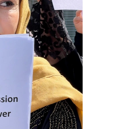
اړیکه