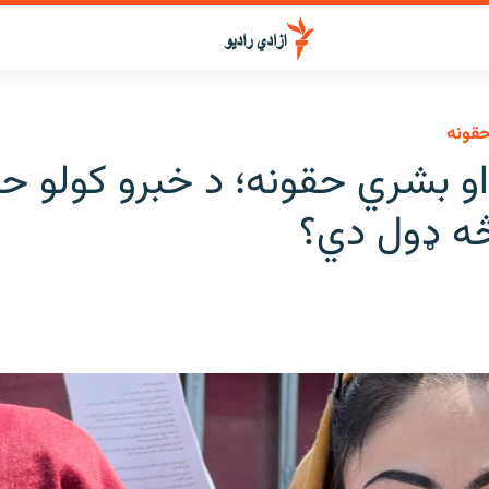
قونه
و بشري حقونه؛ د خبرو کولو ح
څه ډول دي؟