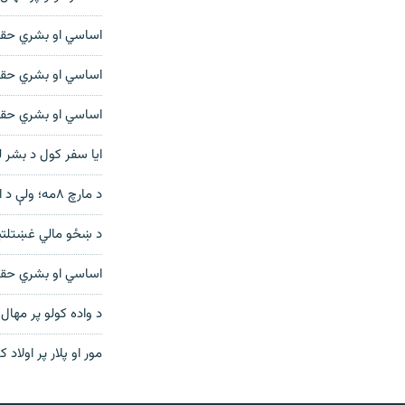
اساسي او بشري حقو
اساسي او بشري حقونه
اساسي او بشري حقو
ایا سفر کول د بشر 
د مارچ ۸مه؛ ولې د افغان ښځو د زده کړو او کار حقونه تر پښو لاندې شوي؟
د ښځو مالي غښتلتی
اساسي او بشري حقون
د واده کولو پر مها
مور او پلار پر اولاد
دري پاڼه
Azadi English