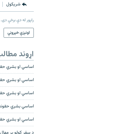
شريکول
راپور له دې برخې دی.
اونېزې خپرونې
اړوند مطال
اساسي او بشري حقون
اساسي او بشري حقو
اساسي او بشري حقون
اساسي بشري حقونه؛
اساسي او بشري حقون
د سفر کولو پر مهال