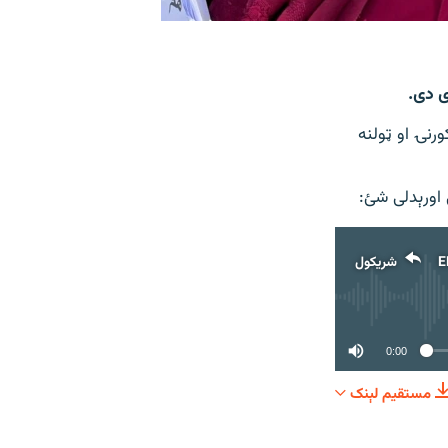
ی دی.
رنۍ او ټولنه
اورېدلی شئ:
E
شریکول
0:00
مستقیم لېنک
شریکول