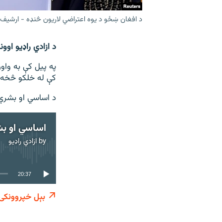
د افغان ښځو د یوه اعتراضي لاریون څنډه - ارشیف
د ازادي راډیو او
په پیل کې به واو
کې له خلکو څخه 
د اساسي او بشري 
اساسي او ب
by
ازادي راډیو
20:37
بېل خپروونکی