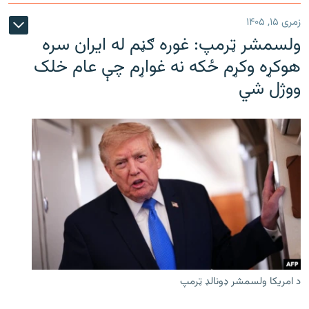
زمری ۱۵, ۱۴۰۵
ولسمشر ټرمپ: غوره ګڼم له ایران سره
هوکړه وکړم ځکه نه غواړم چې عام خلک
ووژل شي
د امریکا ولسمشر ډونالډ ټرمپ