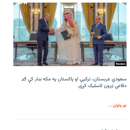
سعودي عربستان، ترکیې او پاکستان په مکه ښار کې ګډ
دفاعي ټرون لاسلیک کړی.
نور ولولئ ...