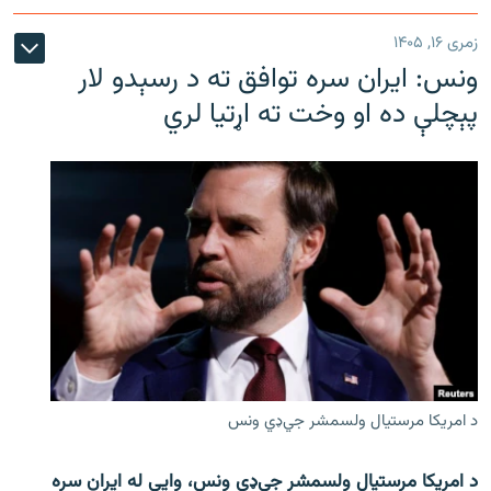
زمری ۱۶, ۱۴۰۵
ونس: ایران سره توافق ته د رسېدو لار
پېچلې ده او وخت ته اړتیا لري
د امریکا مرستیال ولسمشر جي‌ډي ونس
د امریکا مرستیال ولسمشر جي‌ډي ونس، وايي له ایران سره