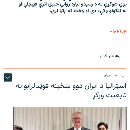
یوې هوکړې ته د رسېدو لپاره روانې خبرې اترې «پېچلې او
له ننګونو ډکې» دي او وخت ته اړتیا لري.
نور ولولئ ...
شريکول
زمری ۱۵, ۱۴۰۵
اسټرالیا د ایران دوو ښځینه فوټبالرانو ته
تابعیت ورکړ