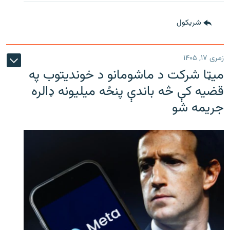
شريکول
زمری ۱۷, ۱۴۰۵
میټا شرکت د ماشومانو د خوندیتوب په
قضیه کې څه باندې پنځه میلیونه ډالره
جریمه شو