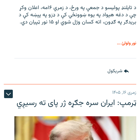
د تایلنډ پولیسو د جمعې په ورځ، د زمري ۱۶مه، اعلان وکړ
چې د دغه هېواد په یوه ښوونځي کې د ډزو په پېښه کې د
بریدګر په ګډون، اته کسان وژل شوي او ۱۵ نور ټپیان دي.
نور ولولئ ...
شريکول
زمری ۱۶, ۱۴۰۵
ټرمپ: ایران سره جګړه ژر پای ته رسیږي