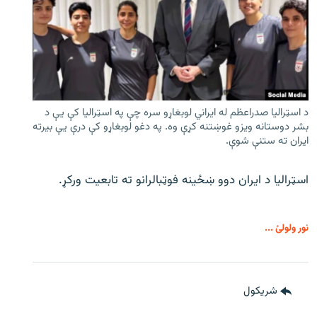
د اسټرالیا صدراعظم له ایراني لوبغاړو سره چې په اسټرالیا کې يې د
بشر دوستانه ویزو غوښتنه کړې وه. په دغو لوبغاړو کې درې يې بیرته
ایران ته ستنې شوې.
اسټرالیا د ایران دوو ښځینه فوټبالرانو ته تابعیت ورکړ.
نور ولولئ ...
شريکول