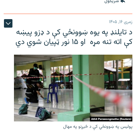
شريکول
زمری ۱۶, ۱۴۰۵
د تایلنډ په یوه ښوونځي کې د ډزو پیښه
کې اته تنه مړه او ۱۵ نور ټپیان شوي دي
پولیس په ښوونځي کې د څیړنو په مهال