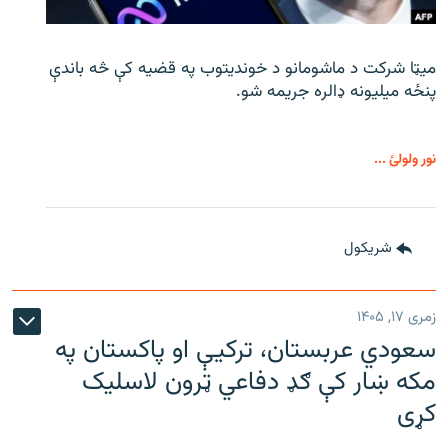
میټا شرکت د ماشومانو د خوندیتوب په قضیه کې څه باندې
پنځه میلیونه ډالره جریمه شو.
نور ولولئ ...
شريکول
زمری ۱۷, ۱۴۰۵
سعودي عربستان، ترکیې او پاکستان په
مکه ښار کې ګډ دفاعي ټرون لاسلیک
کړی