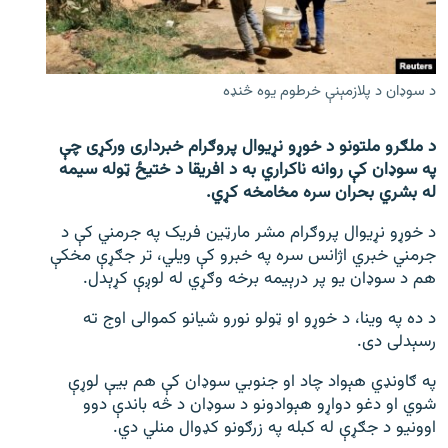
اړیکه
دري پاڼه
د سوډان د پلازمېنې خرطوم یوه څنډه
Azadi English
د ملګرو ملتونو د خوړو نړیوال پروګرام خبرداری ورکړی چې
راسره ملګري شئ
په سوډان کې روانه ناکراري به د افریقا د ختیځ ټوله سیمه
له بشري بحران سره مخامخه کړي.
د خوړو نړیوال پروګرام مشر مارټین فریک په جرمني کې د
د ازادې اروپا/ ازادي راډيو ټولې پاڼې
جرمني خبري اژانس سره په خبرو کې ویلي، تر جګړې مخکې
هم د سوډان یو پر درېیمه برخه وګړي له لوږې کړېدل.
د ده په وینا، د خوړو او ټولو نورو شیانو کموالی اوج ته
رسېدلی دی.
په ګاونډي هېواد چاد او جنوبي سوډان کې هم بیې لوړې
شوي او دغو دواړو هېوادونو د سوډان د څه باندې دوو
اوونیو د جګړې له کبله په زرګونو کډوال منلي دي.