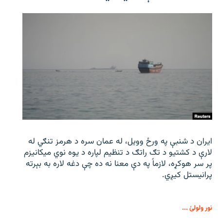
ایران د شنبې په ورځ وویل، له عمان سره د هرمز تنګي له
لارې د کشتیو د تګ راتګ د تنظیم لپاره د یوه نوي میکانیزم
پر سر هوکړه، لازماً په دې معنا نه ده چې دغه لاره به بېرته
پرانیستل کیږي.
نور ولولئ ...