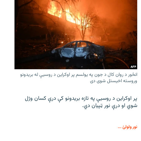
انځور د روان کال د جون په یولسم پر اوکراین د روسیې له بریدونو
وروسته اخیستل شوی دی
پر اوکراین د روسیې په تازه بریدونو کې درې کسان وژل
شوي او درې نور ټپیان دي.
نور ولولئ ...