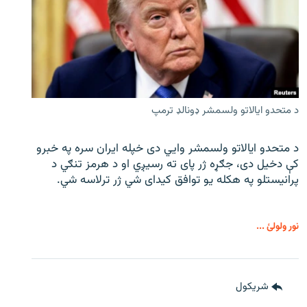
د متحدو ایالاتو ولسمشر ډونالډ ترمپ
د متحدو ایالاتو ولسمشر وايي دی خپله ایران سره په خبرو
کې دخیل دی، جګړه ژر پای ته رسیږي او د هرمز تنګي د
پرانیستلو په هکله یو توافق کیدای شي ژر ترلاسه شي.
نور ولولئ ...
شريکول