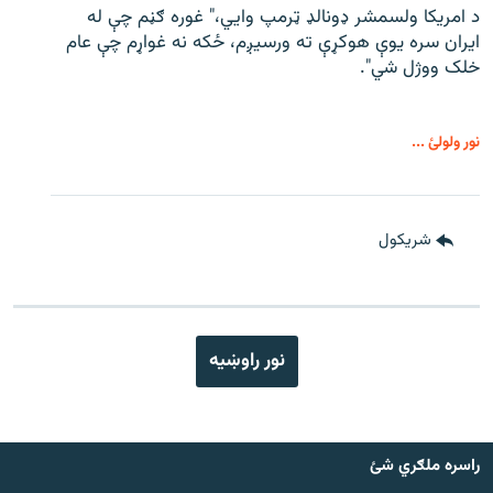
د امریکا ولسمشر ډونالډ ټرمپ وايي،" غوره ګڼم چې له
ایران سره یوې هوکړې ته ورسیږم، ځکه نه غواړم چې عام
خلک ووژل شي".
نور ولولئ ...
شريکول
نور راوښيه
راسره ملګري شئ