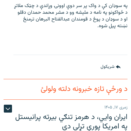
په سوډان کې د واک پر سر دوې اوونۍ وړاندې د چټک ملاتړ
د ځواکونو په نامه د ملېشه وو د مشر محمد حمدان دقلو
او د سوډان د پوځ د قومندان عبدالفتاح البرهان ترمنځ
نښته پیل شوه.
شريکول
د ورځې تازه خبرونه دلته ولولئ
زمری ۱۷, ۱۴۰۵
ایران وایي، د هرمز تنګي بیرته پرانیستل
په امریکا پورې تړلي دي