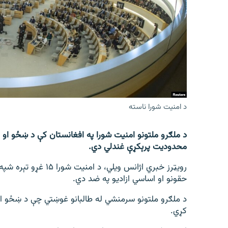
اړیکه
د امنيت شورا ناسته
د ملګرو ملتونو امنیت شورا په افغانستان کې د ښځو او نج
محدودیت پرېکړې غندلي دي.
رویټرز خبري اژانس ویل
حقونو او اساسي ازادیو په ضد دي.
د ملګرو ملتونو سرمنشي له طالبانو غوښتي چې د ښځو او ن
کړي.