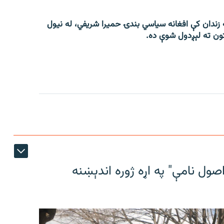
ه زندان کې افغانه سیاسي بندۍ حمیرا شریفي، له نیول
ون ته لېږدول شوې ده.
ول ‌نامې" په اړه ژوره اندېښنه