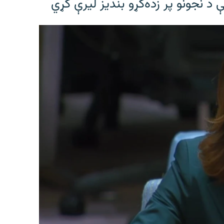
 د نجونو پر زده‌کړو بندیز لیرې کړي