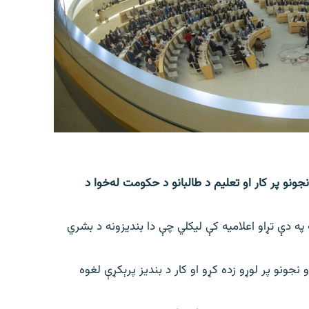
ونو پر کار او تعلیم د طالبانو د حکومت له‌خوا د
ي، د امنیت شورا ۱۵ غړو تېره شپه په دې تړاو اعلامیه کې لیکلي چې دا بندیزونه د بشري
جونو پر لوړو زده کړو او کار د بندیز پرېکړې لغوه