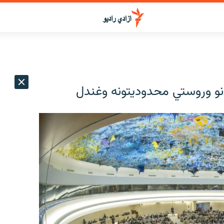
بانو وروستي محدوديتونه وغندل