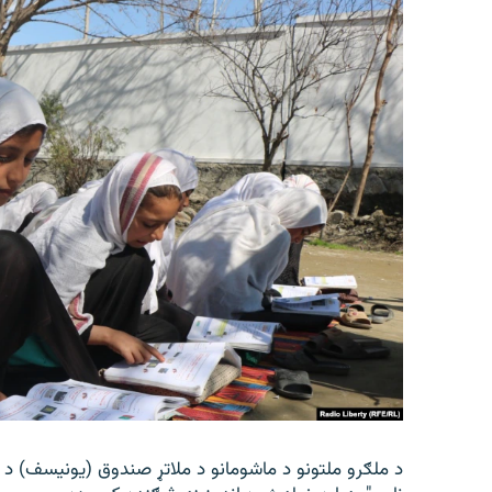
د ملګرو ملتونو د ماشومانو د ملاتړ صندوق (یونیسف) د 