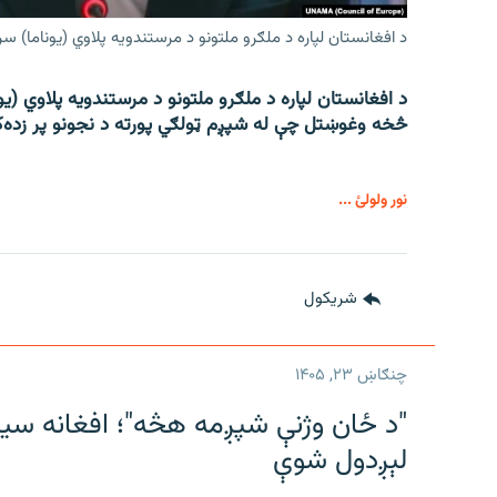
د افغانستان لپاره د ملګرو ملتونو د مرستندویه پلاوي (یوناما) 
د افغانستان لپاره د ملګرو ملتونو د مرستندویه پلاوي (
څخه وغوښتل چې له شپږم ټولګي پورته د نجونو پر زده‌ک
نور ولولئ ...
شريکول
چنګاښ ۲۳, ۱۴۰۵
"د ځان وژنې شپږمه هڅه"؛ افغانه سیا
لېږدول شوې