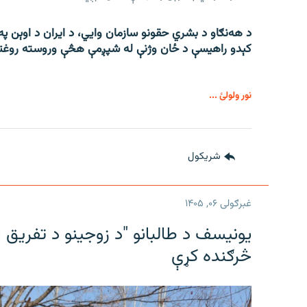
د هه‌نګاو د بشري حقونو سازمان وايي، د ایران د اوېن پ
کېدو راهیسې د ځان وژنې له شپږمې هڅې وروسته روغت
نور ولولئ ...
شريکول
غبرګولی ۰۶, ۱۴۰۵
یونیسف د طالبانو "د زوجینو د تفریق اص
څرګنده کړې