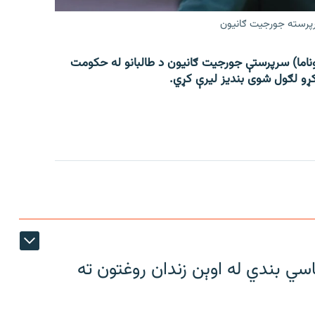
سرپرسته جورجیت ګانیون
یوناما) سرپرستې جورجیت ګانیون د طالبانو له حکومت
ړو لګول شوی بندیز لیرې کړي.
سي بندي له اوېن زندان روغتون ته