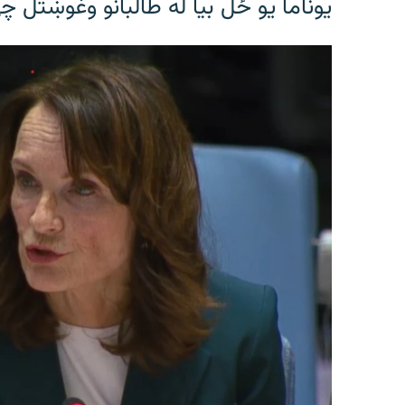
یوناما یو ځل بیا له طالبانو وغوښتل چې