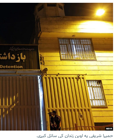
حمیرا شریفي په اوېن زندان کې ساتل کېږي.