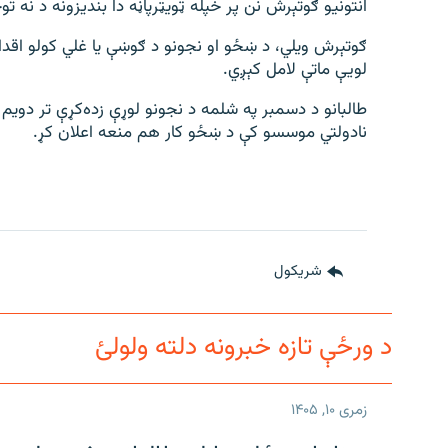
انتونیو ګوتېرش نن پر خپله ټویټرپاڼه دا بندیزونه د نه 
ګوتېرش ویلي، د ښځو او نجونو د ګوښې یا غلي کولو اقداما
لویې ماتې لامل کېږي.
طالبانو د دسمبر په شلمه د نجونو لوړې زده‌کړې تر دوی
نادولتي موسسو کې د ښځو کار هم منعه اعلان کړ.
شريکول
د ورځې تازه خبرونه دلته ولولئ
زمری ۱۰, ۱۴۰۵