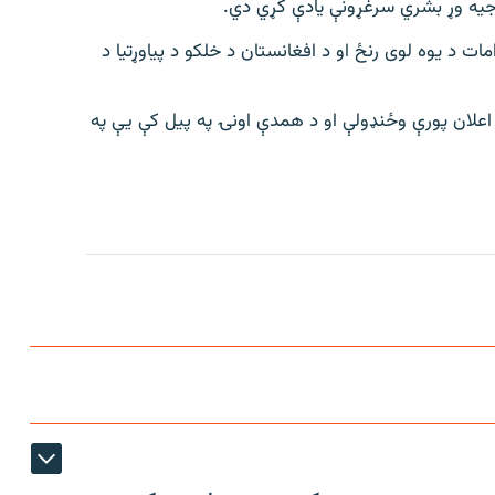
توجیه وړ بشري سرغړونې یادې کړي دي.
ت د یوه لوی رنځ او د افغانستان د خلکو د پياوړتیا د
م اعلان پورې وځنډولې او د همدې اونۍ په پيل کې يې په