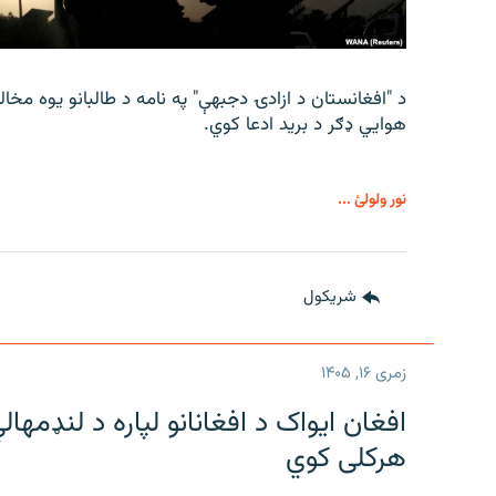
د "افغانستان د ازادۍ دجبهې" په نامه د طالبانو یوه مخا
هوايي ډګر د برید ادعا کوي.
نور ولولئ ...
شريکول
زمری ۱۶, ۱۴۰۵
هرکلی کوي