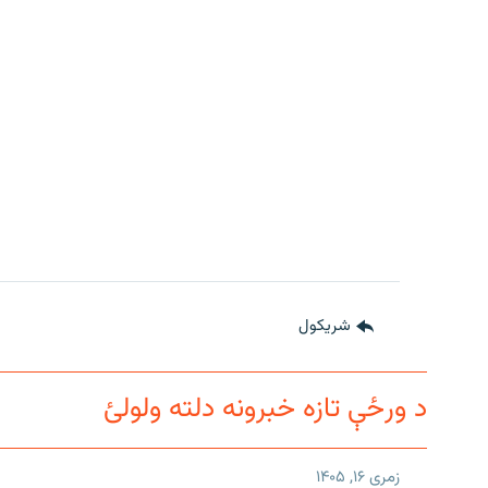
شريکول
د ورځې تازه خبرونه دلته ولولئ
زمری ۱۶, ۱۴۰۵