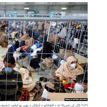
۲۰۲۱ کال کې امریکا ته د افغانانو د انتقال د بهیر یو انځور، ارشیف