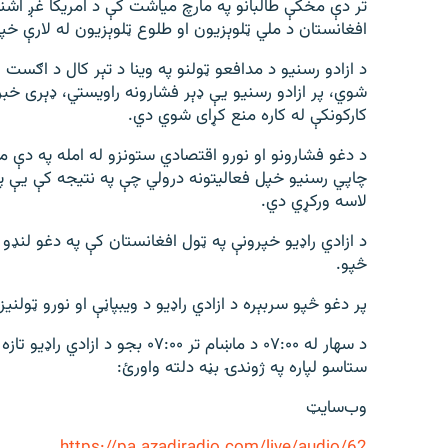
تر دې مخکې طالبانو په مارچ میاشت کې د امریکا غږ اشنا
افغانستان د ملي ټلوېزیون او طلوع ټلوېزیون له لارې خپ
د ازادو رسنیو د مدافعو ټولنو په وینا د تېر کال د اګست
شوي، پر ازادو رسنیو یې ډېر فشارونه راويستي، ډېری خب
کارکونکې له کاره منع کړای شوي دي.
د دغو فشارونو او نورو اقتصادي ستونزو له امله په دې م
چاپي رسنیو خپل فعالیتونه درولي چې په نتیجه کې يې په 
لاسه ورکړي دي.
څپو.
پر دغو څپو سربېره د ازادي راډیو د ویبپاڼې او نورو ټولنی
د سهار له ۰۷:۰۰ د ماښام تر ۰۷:۰۰
ستاسو لپاره په ژوندۍ بڼه دلته واورئ:
وب‌سایټ
https://pa.azadiradio.com/live/audio/62