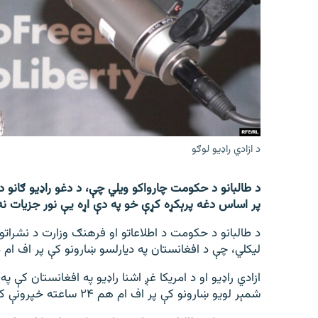
اړیکه
د ازادي راډيو لوګو
د طالبانو د حکومت چارواکو ویلي چې، د دغو راډیو ګانو د
پر اساس دغه پرېکړه کړې خو په دې اړه یې نور جزیات نه
د طالبانو د حکومت د اطلاعاتو او فرهنګ وزارت د نشرا
لیکلي، چې د افغانستان په دیارلسو ښارونو کې پر اف ام 
ازادي راډیو او د امریکا غږ اشنا راډیو په افغانستان کې 
شمېر لویو ښارونو کې پر اف ام هم ۲۴ ساعته خپرونې کولې چې په ملیونونو اورېدونکو اورېدلې.