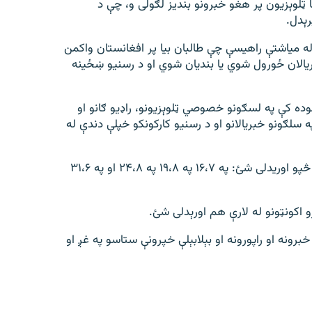
 ټلوېزیون پر هغو خبرونو بندیز لګولی و، چې د
رېدل.
 له میاشتې راهیسې چې طالبان بیا پر افغانستان واکمن
ریالان ځورول شوي یا بندیان شوي او د رسنیو ښځینه
وده کې په لسګونو خصوصي ټلوېزیونو، راډیو ګانو او
سلګونو خبریالانو او د رسنیو کارکونکو خپلې دندې له
د ازادي راډیو خپرونې په ټول افغانستان کې په دغو لنډو څپو اوریدلی شئ: په ۱۶،۷ په ۱۹،۸ په ۲۴،۸ او په ۳۱،۶
زو اکونټونو له لارې هم اورېدلی شئ.
 بجو د ازادي راډیو تازه خبرونه او راپورونه او بېلابېلې خپرونې ستاسو په غږ او