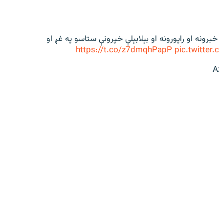
 بجو د ازادي راډیو تازه خبرونه او راپورونه او بېلابېلې خپرونې ستاسو په غږ او
https://t.co/z7dmqhPapP
pic.twitter