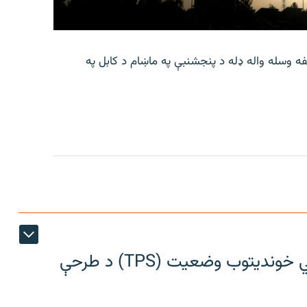
لفه وسله واله ډله د پنجشنبې په ماښام د کابل په
افغان ایواک د افغانانو لپاره د لنډمهالي خوندیتوب وضعیت (TPS) د طرحې