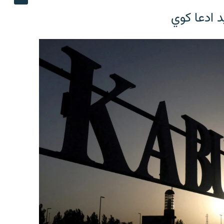
د ادعا کوي