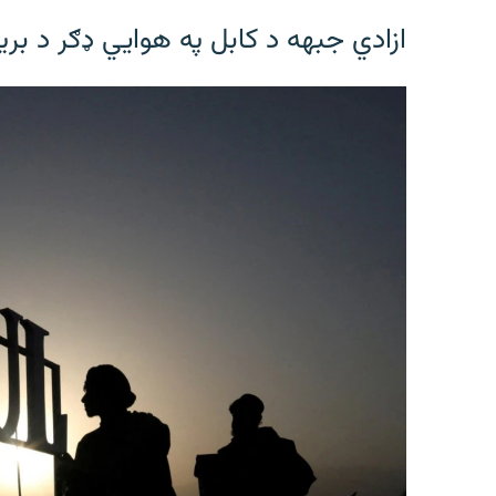
ازادي جبهه د کابل په هوايي ډګر د بری