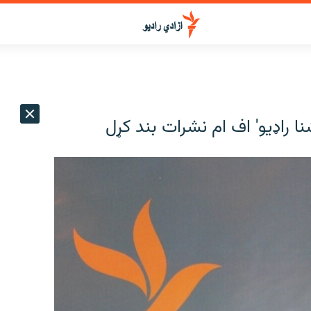
اشنا راډيو' اف ام نشرات بند کړل