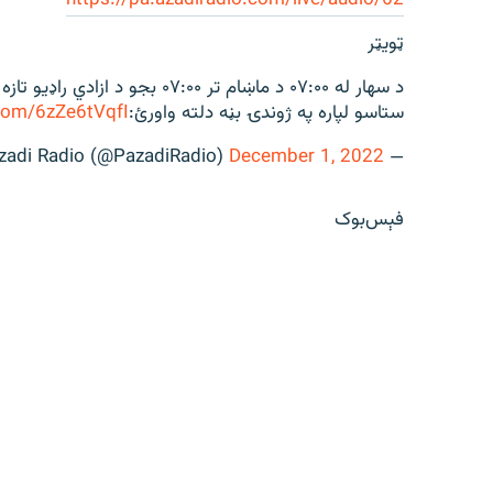
ټویټر
د سهار له ۰۷:۰۰ د ماښام تر ۰۷:۰۰
ستاسو لپاره په ژوندۍ بڼه دلته واورئ:
.com/6zZe6tVqfI
December 1, 2022
— Azadi Radio (@PazadiRadio)
فېس‌بوک