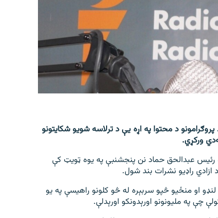
 پروګرامونو د محتوا په اړه یې د ترلاسه شویو شکایتونو
‌دي ورکړي.
تو رئیس عبدالحق حماد نن پنجشنبې په یوه ټویټ کې
د ازادي راډیو نشرات بند شول.
په لنډو او منځیو څپو سربېره له څو کلونو راهیسې په یو