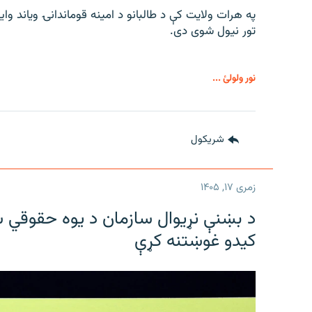
په هرات ولایت کې د طالبانو د امینه قوماندانۍ ویاند 
تور نیول شوی دی.
نور ولولئ ...
شريکول
زمری ۱۷, ۱۴۰۵
د بښنې نړیوال سازمان د یوه حقوقي س
کیدو غوښتنه کړې