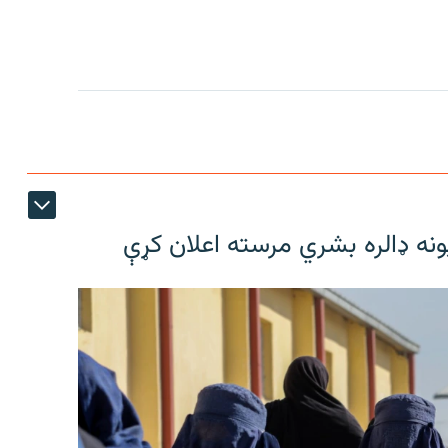
ونه ډالره بشري مرسته اعلان کړې