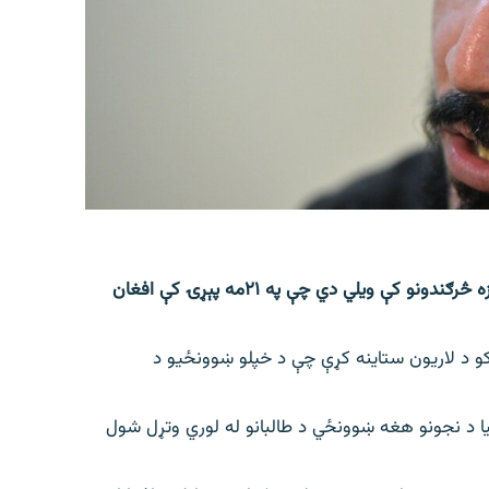
د پښتون ژغورنې غورځنګ مشر منظور پشتین په خپلو تازه څرګندونو کې ویلي دي چې په ۲۱مه پېړۍ کې افغان
کو د لاریون ستاینه کړې چې د خپلو ښوونځیو د
ا د نجونو هغه ښوونځي د طالبانو له لوري وتړل شول