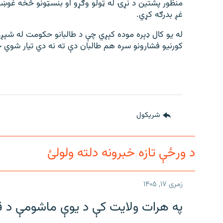
منظور پشتین د نړۍ له ټولو وګړو او بنسټونو څخه غوښتي
غږ بدرګه کړي.
له یو کال ډېره موده کېږي چې د طالبانو حکومت له شپږم 
کورنیو فشارونو سره هم طالبان دې ته نه دي تیار شوي چ
شريکول
د ورځې تازه خبرونه دلته ولولئ
زمری ۱۷, ۱۴۰۵
په هرات ولایت کې د یوې ماشومې د ق