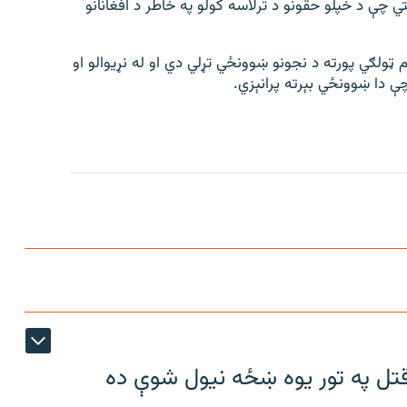
 چې د خپلو حقونو د ترلاسه کولو په خاطر د افغانانو
ټولګي پورته د نجونو ښوونځي تړلي دي او له نړیوالو او
ې دا ښوونځي بېرته پرانېزي.
تل په تور یوه ښځه نیول شوې ده