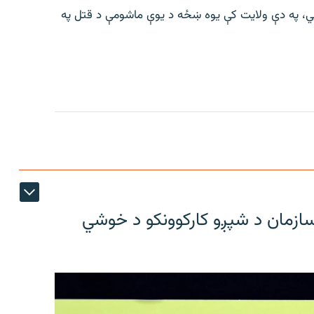
وايي، په دې ولایت کې یوه ښځه د یوې ماشومې د قتل په
ازمان د شپږو کارکوونکو د خوشي