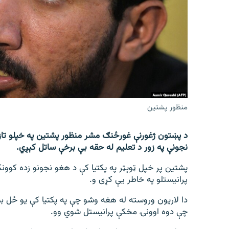
اړیکه
منظور پشتین
نجونې په زور د تعلیم له حقه بې برخې ساتل کېږي.
پشتین پر خپل ټوېټر په پکتیا کې د هغو نجونو زده کوون
پرانیستلو په خاطر یې کړی و.
دا لاریون وروسته له هغه وشو چې په پکتیا کې یو ځل بی
چې دوه اوونۍ مخکې پرانیستل شوي وو.