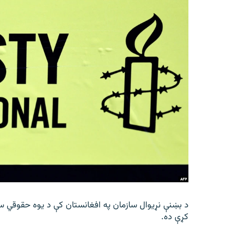
د بښنې نړیوال سازمان په افغانستان کې د یوه حقوقي سا
کړې ده.