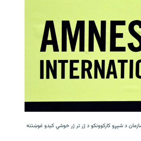
زمان د شپږو کارکوونکو د ژر تر ژر خوشي کیدو غوښتنه