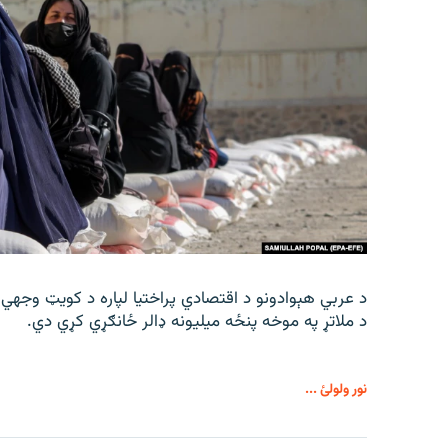
د عربي هېوادونو د اقتصادي پراختیا لپاره د کویټ وجهي
د ملاتړ په موخه پنځه میلیونه ډالر ځانګړي کړي دي.
نور ولولئ ...