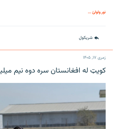
نور ولولئ ...
شريکول
زمری ۱۷, ۱۴۰۵
کویټ له افغانستان سره دوه نیم میلی