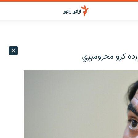
 زده کړو محرومېږي