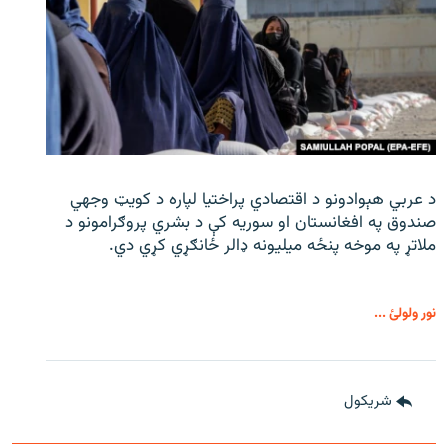
د عربي هېوادونو د اقتصادي پراختیا لپاره د کویټ وجهي
صندوق په افغانستان او سوریه کې د بشري پروګرامونو د
ملاتړ په موخه پنځه میلیونه ډالر ځانګړي کړي دي.
نور ولولئ ...
شريکول