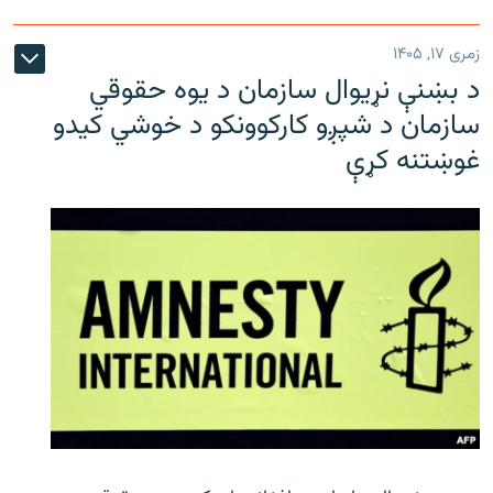
زمری ۱۷, ۱۴۰۵
د بښنې نړیوال سازمان د یوه حقوقي
سازمان د شپږو کارکوونکو د خوشي کیدو
غوښتنه کړې