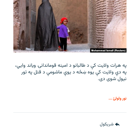
په هرات ولایت کې د طالبانو د امینه قوماندانۍ ویاند وايي،
په دې ولایت کې یوه ښځه د یوې ماشومې د قتل په تور
نیول شوی دی.
نور ولولئ ...
شريکول