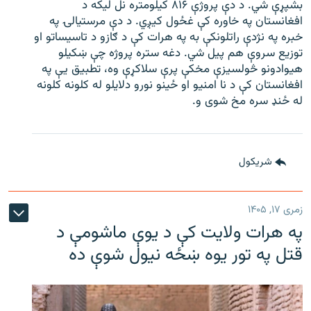
بشپړې شي. د دې پروژې ۸۱۶ کیلومتره نل لیکه د
افغانستان په خاوره کې غځول کیږي. د دې مرستیالۍ په
خبره په نژدې راتلونکې به په هرات کې د ګازو د تاسیساتو او
توزیع سروې هم پیل شي. دغه ستره پروژه چې ښکیلو
هیوادونو څولسیزې مخکې پرې سلاکړې وه، تطبیق یې په
افغانستان کې د نا امنیو او ځینو نورو دلایلو له کلونه کلونه
له ځنډ سره مخ شوی و.
شريکول
زمری ۱۷, ۱۴۰۵
په هرات ولایت کې د یوې ماشومې د
قتل په تور یوه ښځه نیول شوې ده