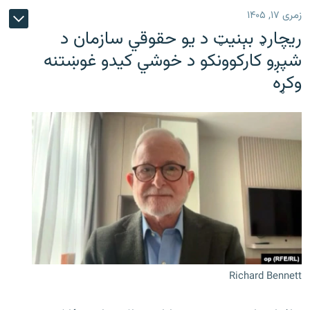
زمری ۱۷, ۱۴۰۵
ریچارډ بېنیټ د یو حقوقي سازمان د
شپږو کارکوونکو د خوشي کیدو غوښتنه
وکړه
Richard Bennett