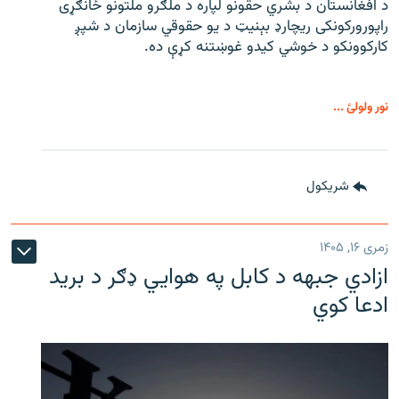
د افغانستان د بشري حقونو لپاره د ملګرو ملتونو ځانګړی
راپورورکونکی ریچارډ بېنیټ د یو حقوقي سازمان د شپږ
کارکوونکو د خوشي کیدو غوښتنه کړې ده.
نور ولولئ ...
شريکول
زمری ۱۶, ۱۴۰۵
ازادي جبهه د کابل په هوايي ډګر د برید
ادعا کوي