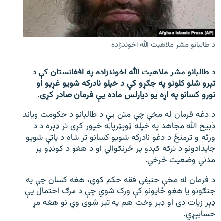
اړیکه
دري پاڼه
د طالبانو مشر ملاهبت الله اخوندزاده
Azadi English
د طالبانو مشر ملاهبت الله اخوندزاده په افغانستان کې د
راسره ملګري شئ
تېرو شلو کلونو په جګړو کې د خپلو نادرکه شویو غړیو او
نورو کسانو په اړه یو دیارلس ماده یې فرمان صادر کړی.
د دغه فرمان له مخې چې متن یې د طالبانو د حکومت ویاند
د ازادې اروپا/ ازادي راډيو ټولې پاڼې
ذبیح الله مجاهد په خپله ټوېټرپاڼه خپور کړی تر ډېره د د
ورثه و ترمنځ د دغو نادرکه شویو کسانو تر شاه د پاتې شویو
جایدادونو د ترکه کېدو پر څرنګوالي او د هغو د کونډو پر
مدني وضعیت څرخي.
د فرمان له مخې حنیفي فقه حکم کوي، هغه کسان چې په
جنګونو یا هغو ځایونو کې ورک شوي چې د مرګ احتمال یې
ډېر زیات دی او ډېر وخت هم په تېر شوی وي نو هغه مړ
حسابېږي.