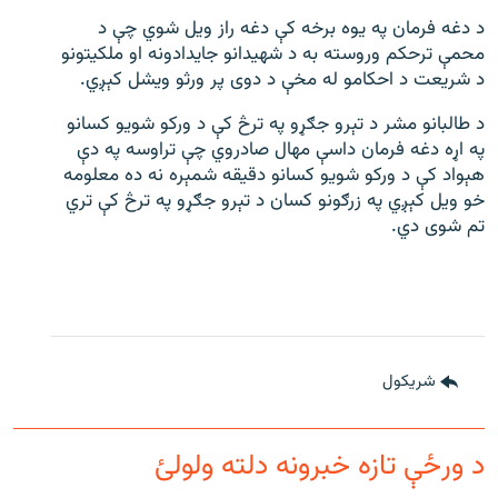
د دغه فرمان په یوه برخه کې دغه راز ویل شوي چې د
محمې ترحکم وروسته به د شهیدانو جایدادونه او ملکیتونو
د شریعت د احکامو له مخې د دوی پر ورثو ویشل کېږي.
د طالبانو مشر د تېرو جګړو په ترڅ کې د ورکو شویو کسانو
په اړه دغه فرمان داسې مهال صادروي چې تراوسه په دې
هېواد کې د ورکو شویو کسانو دقیقه شمېره نه ده معلومه
خو ویل کېږي په زرګونو کسان د تېرو جګړو په ترڅ کې تري
تم شوی دي.
شريکول
د ورځې تازه خبرونه دلته ولولئ