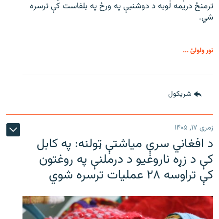
ترمنځ دریمه لوبه د دوشنبې په ورځ په بلفاست کې ترسره
شي.
نور ولولئ ...
شريکول
زمری ۱۷, ۱۴۰۵
د افغاني سرې میاشتې ټولنه: په کابل
کې د زړه ناروغیو د درملنې په روغتون
کې تراوسه ۲۸ عملیات ترسره شوي