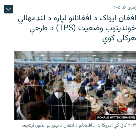
زمری ۱۶, ۱۴۰۵
افغان ایواک د افغانانو لپاره د لنډمهالي
خوندیتوب وضعیت (TPS) د طرحې
هرکلی کوي
۲۰۲۱ کال کې امریکا ته د افغانانو د انتقال د بهیر یو انځور، ارشیف