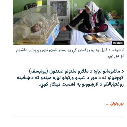
ارشیف، د کابل په یو روغتون کې یو بستر شوی نوی زېږېدلی ماشوم
او مور یې
د ماشومانو لپاره د ملګرو ملتونو صندوق (یونېسف)
کوچنیانو ته د مور د شیدو ورکولو لپاره میندو ته د ښځینه
روغتیاپالانو د لارښوونو په اهمیت ټینګار کوي.
نور ولولئ ...