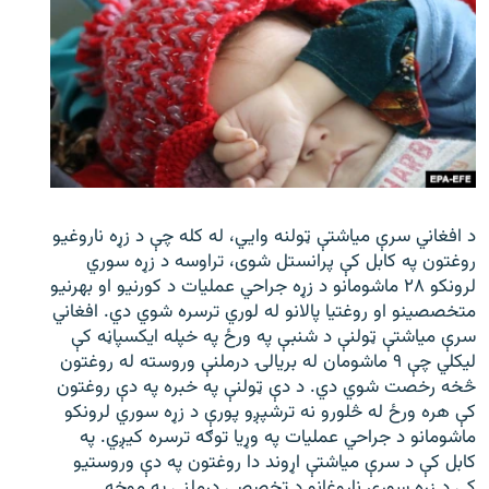
د افغاني سرې میاشتې ټولنه وایي، له کله چې د زړه ناروغیو
روغتون په کابل کې پرانستل شوی، تراوسه د زړه سوري
لرونکو ۲۸ ماشومانو د زړه جراحي عملیات د کورنیو او بهرنیو
متخصصینو او روغتیا پالانو له لوري ترسره شوي دي. افغاني
سرې میاشتې ټولنې د شنبې په ورځ په خپله ایکسپاڼه کې
لیکلي چې ۹ ماشومان له بریالۍ درملنې وروسته له روغتون
څخه رخصت شوي دي. د دې ټولنې په خبره په دې روغتون
کې هره ورځ له څلورو نه ترشپږو پورې د زړه سوري لرونکو
ماشومانو د جراحي عملیات په وړیا توګه ترسره کیږي. په
کابل کې د سرې میاشتې اړوند دا روغتون په دې وروستیو
کې د زړه سوري ناروغانو د تخصصي درملنې په موخه