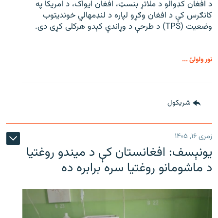
د افغان کډوالو د ملاتړ بنسټ، افغان ایواک، د امریکا په
کانګرس کې د افغان وګړو لپاره د لنډمهالي خوندیتوب
وضعیت (TPS) د طرحې د وړاندې کېدو هرکلی کړی دی.
نور ولولئ ...
شريکول
زمری ۱۶, ۱۴۰۵
یونېسف: افغانستان کې د میندو روغتیا
د ماشومانو روغتیا سره برابره ده