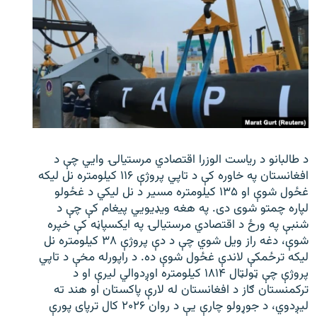
د طالبانو د ریاست الوزرا اقتصادي مرستیالۍ وایي چې د
افغانستان په خاوره کې د تاپي پروژې ۱۱۶ کیلومتره نل لیکه
غځول شوې او ۱۳۵ کیلومتره مسیر د نل لیکي د غځولو
لپاره چمتو شوی دی. په هغه ویډیویي پیغام کې چې د
شنبې په ورځ د اقتصادي مرستیالۍ په ایکسپاڼه کې خپره
شوې، دغه راز ویل شوي چې د دې پروژې ۳۸ کیلومتره نل
لیکه ترځمکې لاندې غځول شوې ده. د راپورله مخې د تاپي
پروژې چې ټولټال ۱۸۱۴ کیلومتره اوږدوالي لیرې او د
ترکمنستان ګاز د افغانستان له لارې پاکستان او هند ته
لیږدوي، د جوړولو چارې یې د روان ۲۰۲۶ کال ترپای پورې