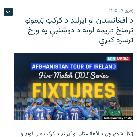
زمری ۱۷, ۱۴۰۵
د افغانستان او آیرلنډ د کرکټ ټیمونو
ترمنځ دریمه لوبه د دوشنبې په ورځ
ترسره کیږي
ټاکل شوې چې د افغانستان او آیرلنډ د کرکټ ملي لوبډلو