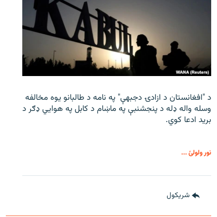
د "افغانستان د ازادۍ دجبهې" په نامه د طالبانو یوه مخالفه
وسله واله ډله د پنجشنبې په ماښام د کابل په هوايي ډګر د
برید ادعا کوي.
نور ولولئ ...
شريکول