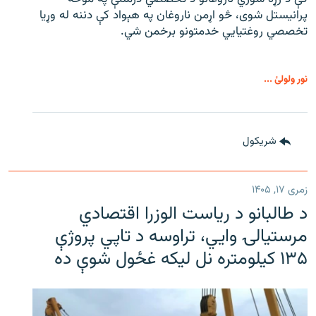
پرانیستل شوی، څو اړمن ناروغان په هېواد کې دننه له وړیا
تخصصي روغتیايي خدمتونو برخمن شي.
نور ولولئ ...
شريکول
زمری ۱۷, ۱۴۰۵
د طالبانو د ریاست الوزرا اقتصادي
مرستیالۍ وایي، تراوسه د تاپي پروژې
۱۳۵ کیلومتره نل لیکه غځول شوې ده