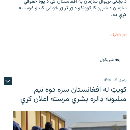
د بښنې نړیوال سازمان په افغانستان کې د یوه حقوقي
سازمان د شپږو کارکوونکو د ژر تر ژر خوشي کیدو غوښتنه
کړې ده.
نور ولولئ ...
شريکول
زمری ۱۷, ۱۴۰۵
کویټ له افغانستان سره دوه نیم
میلیونه ډالره بشري مرسته اعلان کړې