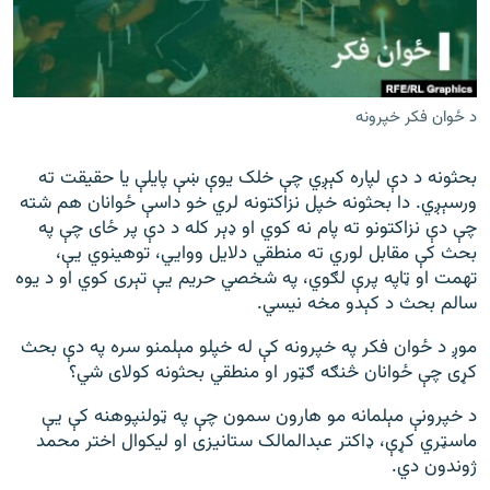
اړیکه
دري پاڼه
Azadi English
د ځوان فکر خپرونه
راسره ملګري شئ
بحثونه د دې لپاره کېږي چې خلک یوې ښې پایلې یا حقیقت ته
ورسېږي. دا بحثونه خپل نزاکتونه لري خو داسې ځوانان هم شته
چې دې نزاکتونو ته پام نه کوي او ډېر کله د دې پر ځای چې په
بحث کې مقابل لوري ته منطقي دلایل ووايي، توهینوي یې،
د ازادې اروپا/ ازادي راډيو ټولې پاڼې
تهمت او ټاپه پرې لګوي، په شخصي حریم یې تېری کوي او د یوه
سالم بحث د کېدو مخه نیسي.
موږ د ځوان فکر په خپرونه کې له خپلو مېلمنو سره په دې بحث
کړی چې ځوانان څنګه ګټور او منطقي بحثونه کولای شي؟
د خپرونې مېلمانه مو هارون سمون چې په ټولنپوهنه کې یې
ماسټري کړې، ډاکتر عبدالمالک ستانیزی او لیکوال اختر محمد
ژوندون دي.