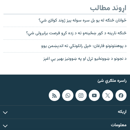
اړوند مطالب
ځوانان څنګه له یو بل سره سوله ییز ژوند کولای شي؟
څنګه نارینه د کور ښځینه‌و ته د زده کړو فرصت برابرولی شي؟
د پوهنتونونو فارغان: خپل راتلونکي ته اندېښمن یوو
د نجونو د ښوونځیو تړل او په ښوونیز بهیر یې اغېز
راسره ملګري شئ
اړيکه
معلومات