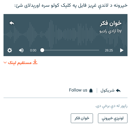
خپرونه د لاندې غږیز فایل په کلېک کولو سره اورېدلای شئ:
ځوان فکر
by
ازادي راډیو
No media source currently available
0:00
26:25
مستقیم لېنک
شريکول
Follow us
راپور له دې برخې دی.
اونېزې خپرونې
ځوان فکر