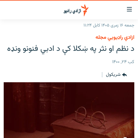
اسرسۍ
ړ
جمعه ۱۶ زمری ۱۴۰۵ کابل ۱۱:۲۴
ېنکونه
کورپاڼه
ازادي راډیويي مجله
صلي
راپورونه
د نظم او نثر په ښکلا کې د ادبي فنونو ونډه
تن
خبرونه
افغانستان
ه
کب ۲۴, ۱۴۰۰
رتلل
د خپرونو جدول
سیمه
افغانستان
صلي
شريکول
مرکې
نړۍ
منځنی ختیځ
ېنو
ه
اونیزې خپرونې
نړۍ
رتلل
انځوریزه برخه
ټون
ورزش
اڼې
ه
د کډوالۍ بحران
راجعه
'کووېډ-۱۹'