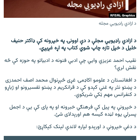
اړیکه
دري پاڼه
د ازادي راډیويي مجله
Azadi English
د ازادي راډيويي مجلې د دې اوونۍ په خپرونه کې ډاکتر حنیف
خلیل د خپل تازه چاپ شوي کتاب په اړه غږېږي.
راسره ملګري شئ
نقیب احمد عزیزي وايي چې ادبي فنونه د ادبیاتو په حوزه کې څه
نقش لري؟
د ازادې اروپا/ ازادي راډيو ټولې پاڼې
د افغانستان د علومو اکاډمۍ غړی څېړنوال محمد اصف احمدزی
د پښتو نثر په غني کېدو کې د قرانکریم د پښتو تفسیرونو او ژباړو
د کنفرانس مهم ټکي شریکوي.
د خپرونې په پیل کې فرهنګي خبرونه او په پای کې یې د اجمل
پسرلي یوه لڼده کیسه هم اورېدلای شئ.
د دغې خپرونې د اورېدو لپاره لاندې لېنک کېکاږئ: