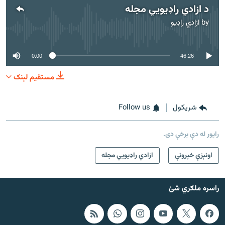
د ازادي راډیويي مجله
by
ازادي راډیو
No media source currently available
0:00
46:26
مستقیم لېنک
شريکول
Follow us
راپور له دې برخې دی.
اونېزې خپرونې
ازادي راډیويي مجله
راسره ملګري شئ