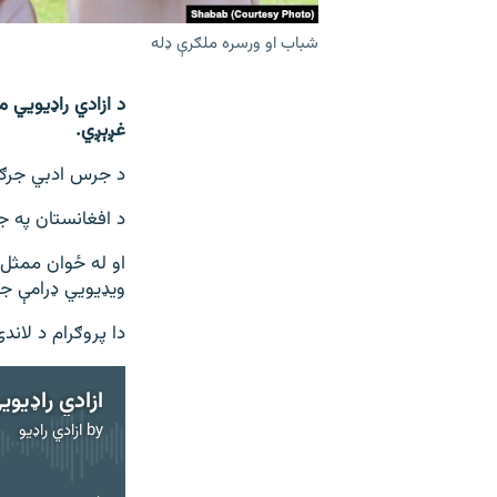
شباب او ورسره ملګرې ډله
د ازادي راډيويي م
غږېږي.
د جرس ادبي جرګې 
د افغانستان په ج
او له ځوان ممثل 
ویډيويي ډرامې ج
دا پروګرام د لاند
ازادي راډیوي
by
ازادي راډیو