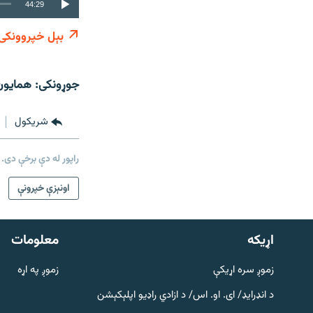
44:29
بېل خپروونکی
جوړونکی: همایون
شريکول
راپور له دې برخې دی.
دري پاڼه
اونېزې خپرونې
Azadi English
اړيکه
معلومات
راسره ملګري شئ
زموږ سره اړیکې
زموږ په اړه
د انډرایډ/ ای. او. اس/ د ازادي راډیو اپلېکېشن