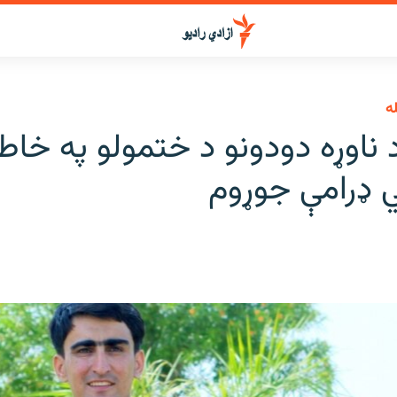
ه
ناوړه دودونو د ختمولو په خاط
 ډرامې جوړوم