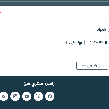
EMBED
 هېواد
Follow us
چاپي بڼه
ازادي راډیويي مجله
راسره ملګري شئ