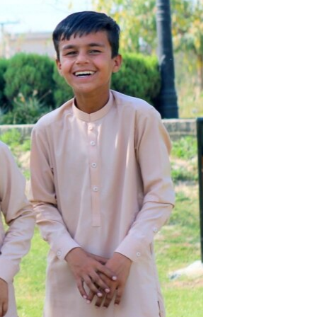
اړیکه