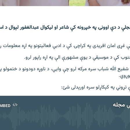
جلې د دې اوونۍ په خپرونه کې شاعر او لیکوال عبدالغفور لېوال د اسط
غړی امان افریدی په کراچۍ کې د ادبي فعالیتونو په اړه معلومات ر
نوب کې د موسیقي د یوې مشهورې الې په اړه راپور لرو.
شفیع الله شباب سره مرکه لرو چې وايي، د ناوړه دودونو د ختمولو پ
وړوي.
ې تړوني په کېکاږلو سره اورېدلی شئ:
ي مجله
MBED
No media source currently available