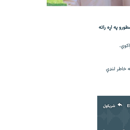
ورو په اړه راته
اکوي.
ه خاطر لنډې
E
شریکول