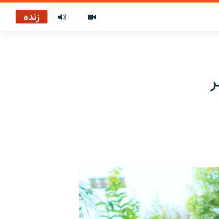
زنده
ر