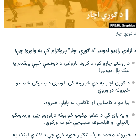
اړیکه
دري پاڼه
Azadi English
د ګوړې اچار
راسره ملګري شئ
د ازادي راډیو اوونیز "د ګوړې اچار" پروګرام کې به واورئ چې؛
د روغتیا چارواکو، د کرونا ناروغۍ د دوهمې څپې پایقدم په
نېک پال نیولی!
د ازادې اروپا/ ازادي راډيو ټولې پاڼې
د ګوړې اچار په دې خپرونه کې، لومړی د بسوګۍ شمسو
خبرونه دراوروي.
بیا مو د کامیابۍ او ناکامۍ له پایلې خبروو.
او په پای کې د هغو لیکونو ځوابونه دراوروو چې اورېدونکو
رالېږلي او فیلسوف صیب‌یې ځواب ورکوي.
دا خپرونه محمد عارف ننګیار جوړه کړې چې د لاندې لېنک په