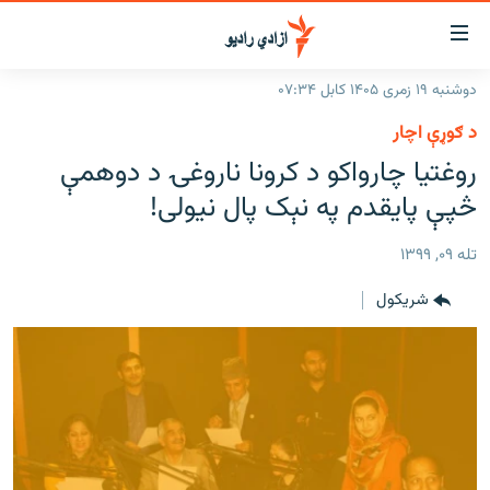
اسرسۍ
ړ
دوشنبه ۱۹ زمری ۱۴۰۵ کابل ۰۷:۳۴
ېنکونه
کورپاڼه
د ګوړې اچار
صلي
راپورونه
روغتیا چارواکو د کرونا ناروغۍ د دوهمې
تن
خبرونه
افغانستان
څپې پایقدم په نېک پال نیولی!
ه
رتلل
د خپرونو جدول
سیمه
افغانستان
صلي
تله ۰۹, ۱۳۹۹
مرکې
نړۍ
منځنی ختیځ
ېنو
شريکول
ه
اونیزې خپرونې
نړۍ
رتلل
انځوریزه برخه
ټون
ورزش
اڼې
ه
د کډوالۍ بحران
راجعه
'کووېډ-۱۹'