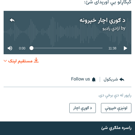
کېکاږلو يې اورېدای شئ:
د ګورې اچار خپرونه
by
ازادي راډیو
No media source currently available
0:00
11:38
مستقیم لېنک
شريکول
Follow us
راپور له دې برخې دی.
اونېزې خپرونې
د ګوړې اچار
راسره ملګري شئ