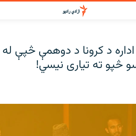
 اداره د کرونا د دوهمې څپې له ر
و څپو ته تیاری نیسي!