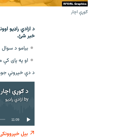
ګوړې اچار
د ازادي راډیو اوو
خبر شئ.
بیامو د سوال 
او په پای کې 
د دې خپرونې جوړو
د ګوړې اچار 
by
ازادي راډیو
11:09
بېل خپروونکی