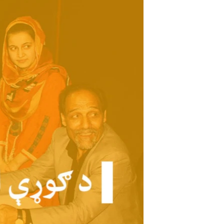
اړیکه