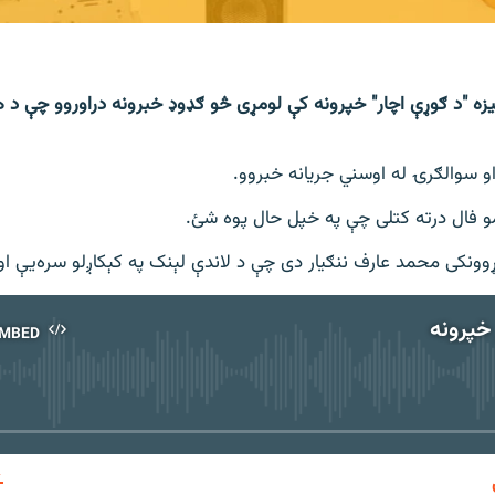
نیزه "د ګوړې اچار" خپرونه کې لومړی څو ګډوډ خبرونه دراوروو چې د هې
او سوالګرۍ له اوسني جریانه خبروو.
مو فال درته کتلی چې په خپل حال پوه شئ.
ونکی محمد عارف ننګیار دی چې د لاندې لېنک په کېکاږلو سره‌يې او
خپرونه
MBED
No media source currently available
EMBED