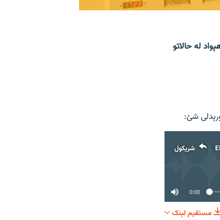
واد له حالاتو
رېدلی شئ:
E
شریکول
0:00
مستقیم لېنک
شریکول