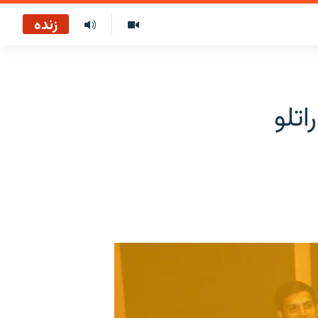
زنده
اتلو