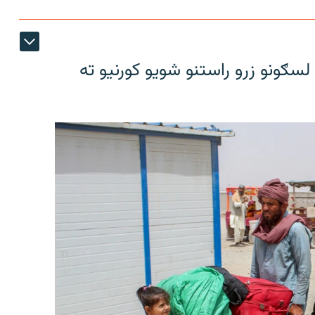
سګونو زرو راستنو شویو کورنیو ته