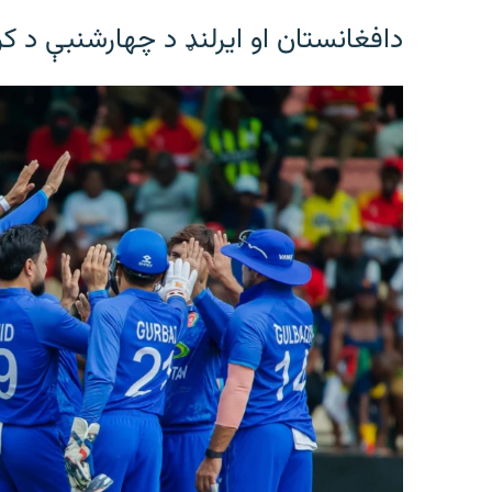
دافغانستان او ایرلنډ د چهارشنبې د ک