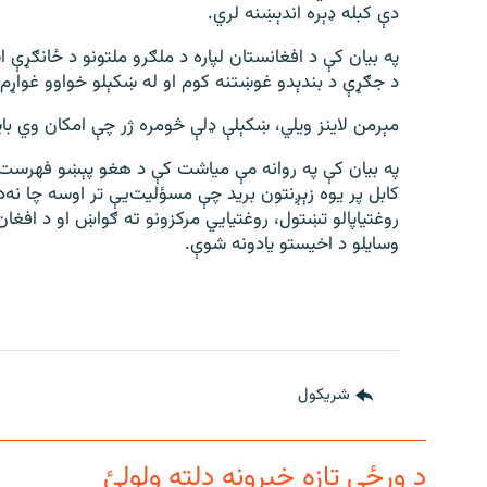
دې کبله ډېره اندېښنه لري.
په بیان کې د افغانستان لپاره د ملګرو ملتونو د ځانګړې ا
د جګړې د بندېدو غوښتنه کوم او له ښکېلو خواوو غواړم 
مېرمن لاینز ویلي، ښکېلې ډلې څومره ژر چې امکان وي با
په بیان کې په روانه مې میاشت کې د هغو پېښو فهرست 
روغتیاپالو تښتول، روغتیایي مرکزونو ته ګواښ او د افغان
وسایلو د اخیستو یادونه شوې.
شريکول
د ورځې تازه خبرونه دلته ولولئ