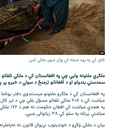
اړیکه
کابل کې په یوه حمله کې وژل شوی ملکي کس
ملګري ملتونه وايي چې په افغانستان کې د ملکي تلفاتو د
سمدستي بندولو او د افغانانو ترمنځ د سولې د خبرو پر پیل
په افغانستان کې د ملګرو ملتونو مرستندوی دفتر یوناما 
په همدې م
میاشتې پرتله په سلو کې ۳۸ زیاتوالی ښيي.
بیان د ملکي وګړو د خوندیتوب نړیوال قانون ته نه‌پاملرنه 