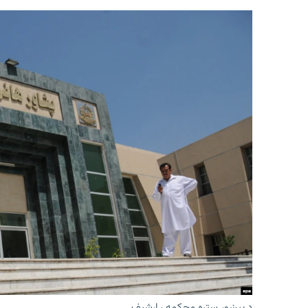
د پیښور ستره محکمه ، ارشیف