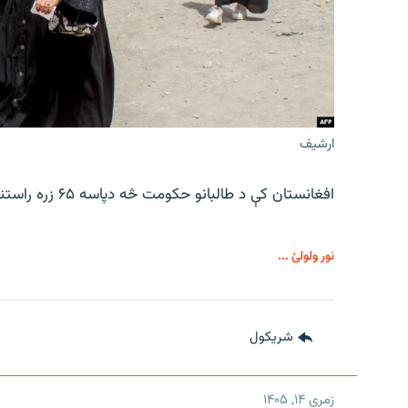
ارشیف
افغانستان کې د طالبانو حکومت څه دپاسه ۶۵ زره راستنوشویو کورنیو ته د استوګنې د نمرو د توزیع خبر ورکوي.
نور ولولئ ...
شريکول
زمری ۱۴, ۱۴۰۵