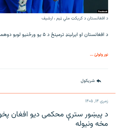
د افغانستان د کریکټ ملي ټیم ، ارشیف
د افغانستان او ایرلینډ ترمینځ د ۵ یو ورځنیو لوبو دوهمه لوبه د جمعې په ورځ ترسره کیږي.
نور ولولئ ...
شريکول
زمری ۱۴, ۱۴۰۵
د پیښور سترې محکمی دیو افغان پخواني
مخه ونیوله