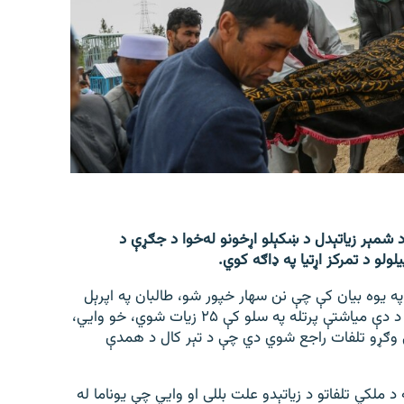
 شمېر زیاتېدل د ښکېلو اړخونو له‌خوا د جګړې د
ولو د تمرکز اړتیا په ډاګه کوي.
په یوه بیان کې چې نن سهار خپور شو، طالبان په اپرېل
میاشت کې د ۲۰۸ ملکي تلفاتو مسؤل بللي چې د تېر کال د دې میاشتې پرتله په سلو کې ۲۵ زیات شوي، خو وايي،
یاشت کې افغان حکومت ته هم د ۱۷۲ ملکي وګړو تلفات راجع شوي دي چې د تېر کال د همدې
د ملکي تلفاتو د زیاتېدو علت بللی او وايي چې یوناما له