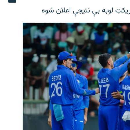
ریکټ لوبه بې نتیجې اعلان شوه