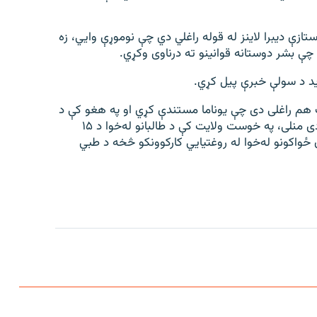
ستازې دیبرا لاینز له قوله راغلي دي چې نوموړې وايي، زه
چې بشر دوستانه قوانینو ته درناوی وکړي.
ید د سولې خبرې پیل کړي.
هم راغلی دی چې یوناما مستندې کړي او په هغو کې د
کابل پر یوه زېږنتون برید چې مسؤلیت‌یې تر اوسه چا نه‌دی منلی، په خوست ولایت کې د طالبانو له‌خوا د ۱۵
 ځواکونو له‌خوا له روغتیايي کارکوونکو څخه د طبي