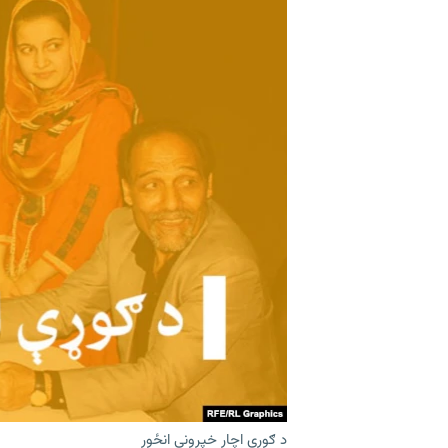
اړیکه
د ګورې اچار خپرونې انځور