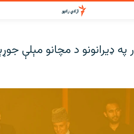
ر په ډیرانونو د مچانو مېلې جوړې