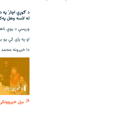
د 'ګوړې اچار' په
له لاسه وهل په‌ک
ورپسې د یوې ناه
او په پای کې یو ب
دا خپرونه محمد ع
بېل خپروونکی