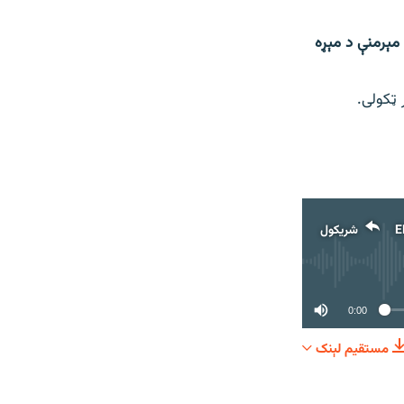
مېرمنې د مېړه
ټکولی.
E
شریکول
0:00
مستقیم لېنک
شریکول