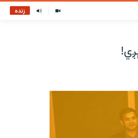
زنده
ږي!