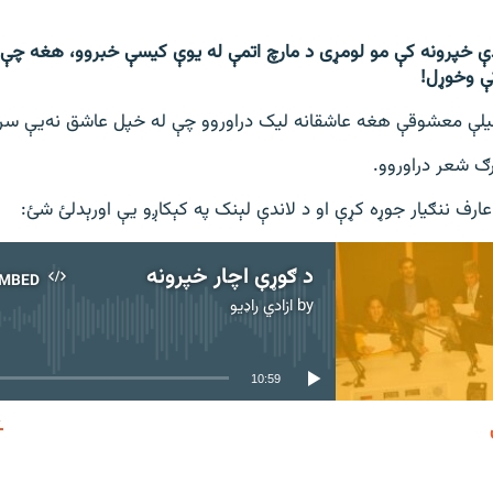
 دې خپرونه کې مو لومړی د مارچ اتمې له یوې کیسې خبروو، هغه چې 
ې وخوړل!
یلې معشوقې هغه عاشقانه لیک دراوروو چې له خپل عاشق نه‌یې سر 
رګ شعر دراوروو.
ارف ننګیار جوړه کړې او د لاندې لېنک په کېکاږو یې اورېدلئ شئ:
د ګوړې اچار خپرونه
MBED
by
ازادي راډیو
No media source currently available
10:59
EMBED