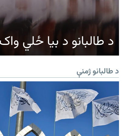
د طالبانو د بیا ځلي وا
د طالبانو ژمنې