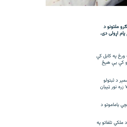
ګرو ملتونو د
پام اړولی دی.
 ورځ په کابل کې
لونو کې یې هېڅ
د شمېر د ثبتولو
بهیر پیل کړی، په‌دغه نوي راپور کې ویلي چې تېر کال ۳۸۰۴ ملکیان وژل شوي او نږدې ۷ زره نور ټپیان
ي یاماموتو د
 ملکي تلفاتو په