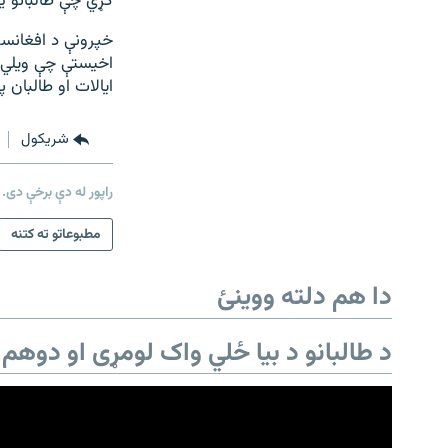
کړي چې طالبانو ی
خپرونې د افغانست
اخیستې چې ویلي د
ایالات او طالبان
شريکول
راپور له دې برخې دی.
مطبوعاتو ته کتنه
دا هم دلته ووینئ
د طالبانو د بیا ځلي واک لومړی او دوهم 