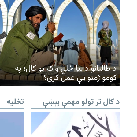
د طالبانو د بیا ځلي واک یو کال؛ په
کومو ژمنو یې عمل کړی؟
د کال تر ټولو مهمې پېښې
تخلیه