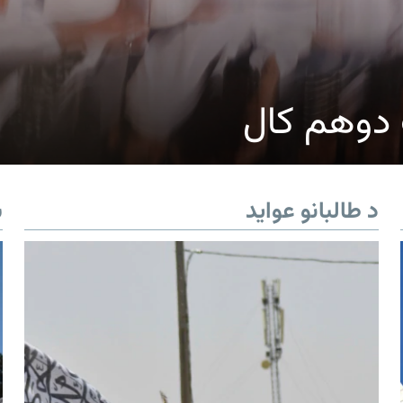
ک دوهم کال
د طالبانو عواید
ب