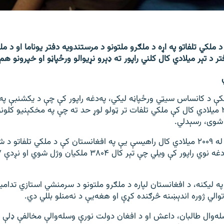
 ملکي تلفاتو په اړه د ملګرو ملتونو د مرستندویه دفتر یوناما او د مل
 د تېر میلادي کال کلني راپور ته ډېرو نړیوالو ورځپاڼو او خپرونو هم 
نکې د کانساس سیټي ورځپاڼه لیکي، په‌دغه راپور کې چې د یکشنبې په
خپور شو، په ۲۰۱۸ میلادي کال کې ملکي تلفات تر ټولو لوړ حد ته چې په مخکېنیو ک
 شوی، رسېدلي.
ملګرو ملتونو چې له ۲۰۰۹ میلادي کال راهیسې یې په افغانستان کې د ملکي تلفاتو 
 لیکنه، د افغانستان لپاره د ملګرو ملتونو د سرمنشي استازي تدامیچ
اتوالي ژوره اندېښنه څرګنده کړې او هغه‌یې د نه‌منلو بللي دي.
له‌وال طالبان، داعش او د افغان دولت نورې وسله‌والې مخالفې ډلې د