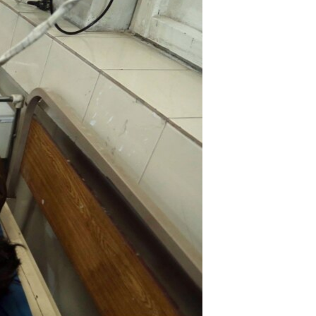
اړیکه