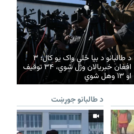
د طالبانو د بیا ځلي واک یو کال؛ ۳
افغان خبریالان وژل شوي، ۳۴ توقیف
او ۱۳ وهل شوي
د طالبانو جوړښت