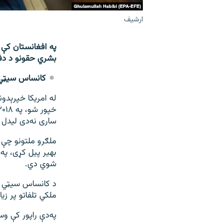
ارشیف
په افغانستان کې د
بشري حقونو د دفتر
کانساس سیټي
له امریکا خپرېدو
ساری نه‌دی لیدل
شوي دي.
د کانساس سیټي په
ملکي تلفاتو پر زی
په‌دې راپور کې وس