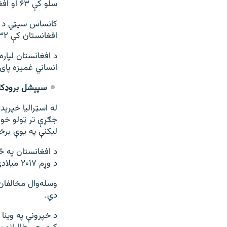
سلو کې ۶۳ او افغان حکومتي ځواکونه او د ناټو متحدین‌یې په سلو کې د ۲۴ مسؤل بلل شوي دي.
افغانستان کې ۳۲ زره ملکي وګړي وژل شوي او ۶۰ زره نور ټپیان دي.
د افغانستان لپار
انساني غمیزه پای
سپېشل بروډکاس
جګړې تر ټولو خونړ
لیکنې په یوې برخ
د افغانستان په څ
د وړم ۲۰۱۷ میلادي کال په نسبت په سلو کې ۱۱ زیاتوالی ښیي.
دي.
د خپرونې په وینا 