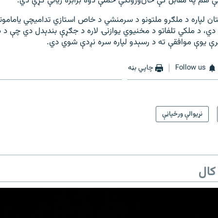
ې هم په مقابل کې ځان‌وژونکې حملې دوه برابره زیاتې کړې دي.
ان لپاره د ملګرو ملتونو د سرمنشي د خاص استازي تدامیچي یاماموتو
ي، د ملکي تلفاتو د مخنیوي یوازنۍ لاره د جګړې بندېدل دي چې د د
 پرې یوې موافقې ته د رسېدو لپاره سره نږدې شوي دي.
Follow us
چاپي بڼه
نړیوالې ورځپاڼې
کال