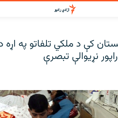
ستان کې د ملکي تلفاتو په اړه د 
راپور نړیوالې تبصرې