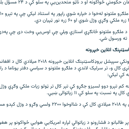
ه د ملګرو ملتونو ځانګړي استازي ویلي چې اوس‌یې وخت دی چې په‌د
 ته ورسول شي.
ټنېنګ انلاین خپرونه
له اسټرالیا خپرېدونکې سپېشل بروډکاسټنېنګ انلاین خپرونه ۱۸
ی کال و، تر سرلیک لاندې د ملګرو ملتونو د سیاسي دفتر یوناما د راپو
ه کې لیکي:
ه کم تېرو دوو لسیزو جګړو کې تېر کال تر ټولو زیات ملکي وګړي و
وسله‌وال مخالفان په ۲۰۱۸ میلادي کال کې د شااوخوا ۲۲۰۰ ولسي 
پر طالبانو د فشارونو د زیاتوالي لپاره امریکایي هوایي ځواکونو پر هغ