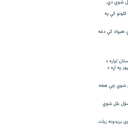
کانساس سیټي د ملګرو ملتونو له‌خوا د خپاره شوي راپور په استناد لیکي چې په تېرو ۱۰ کلونو کې په
ې هېواد کې دغه
۲۰ میلادي کال د افغانستان لپاره د
ر په اړه د
ژل شوي چې هغه
وګړو د وژل کېدو مسؤل بلل شوي
وی بریدونه زیات