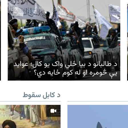
د طالبانو د بیا ځلي واک یو کال؛ عواید
یې څومره او له کوم ځایه دي؟
د کابل سقوط