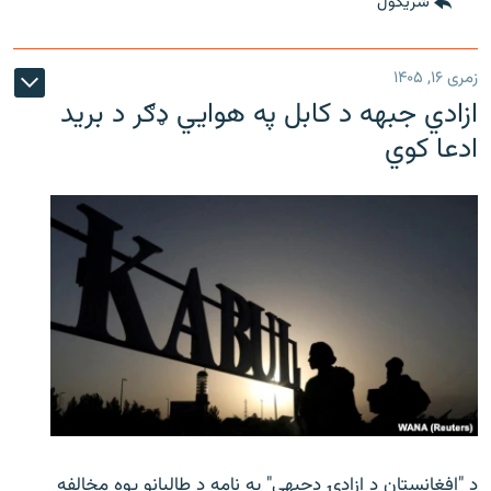
شريکول
زمری ۱۶, ۱۴۰۵
ازادي جبهه د کابل په هوايي ډګر د برید
ادعا کوي
د "افغانستان د ازادۍ دجبهې" په نامه د طالبانو یوه مخالفه