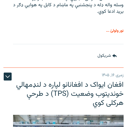
وسله واله ډله د پنجشنبې په ماښام د کابل په هوايي ډګر د
برید ادعا کوي.
نور ولولئ ...
شريکول
زمری ۱۶, ۱۴۰۵
افغان ایواک د افغانانو لپاره د لنډمهالي
خوندیتوب وضعیت (TPS) د طرحې
هرکلی کوي