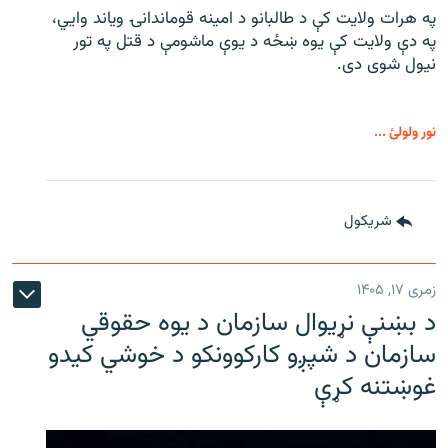
په هرات ولایت کې د طالبانو د امینه قوماندانۍ ویاند وايي،
په دې ولایت کې یوه ښځه د یوې ماشومې د قتل په تور
نیول شوی دی.
نور ولولئ ...
شريکول
زمری ۱۷, ۱۴۰۵
د بښنې نړیوال سازمان د یوه حقوقي
سازمان د شپږو کارکوونکو د خوشي کیدو
غوښتنه کړې