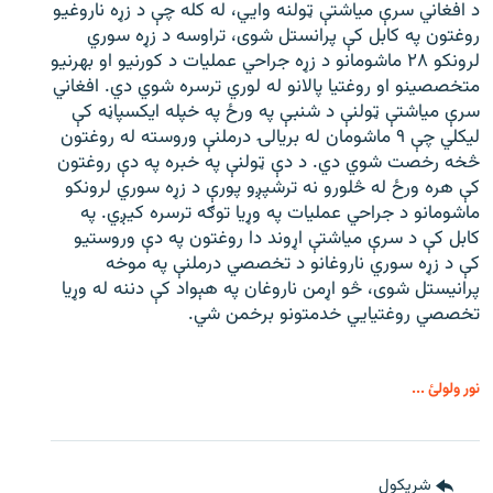
د افغاني سرې میاشتې ټولنه وایي، له کله چې د زړه ناروغیو
روغتون په کابل کې پرانستل شوی، تراوسه د زړه سوري
لرونکو ۲۸ ماشومانو د زړه جراحي عملیات د کورنیو او بهرنیو
متخصصینو او روغتیا پالانو له لوري ترسره شوي دي. افغاني
سرې میاشتې ټولنې د شنبې په ورځ په خپله ایکسپاڼه کې
لیکلي چې ۹ ماشومان له بریالۍ درملنې وروسته له روغتون
څخه رخصت شوي دي. د دې ټولنې په خبره په دې روغتون
کې هره ورځ له څلورو نه ترشپږو پورې د زړه سوري لرونکو
ماشومانو د جراحي عملیات په وړیا توګه ترسره کیږي. په
کابل کې د سرې میاشتې اړوند دا روغتون په دې وروستیو
کې د زړه سوري ناروغانو د تخصصي درملنې په موخه
پرانیستل شوی، څو اړمن ناروغان په هېواد کې دننه له وړیا
تخصصي روغتیايي خدمتونو برخمن شي.
نور ولولئ ...
شريکول