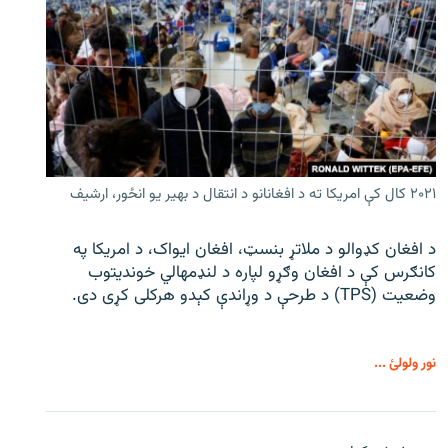
۲۰۲۱ کال کې امریکا ته د افغانانو د انتقال د بهیر یو انځور، ارشیف
د افغان کډوالو د ملاتړ بنسټ، افغان ایواک، د امریکا په
کانګرس کې د افغان وګړو لپاره د لنډمهالي خوندیتوب
وضعیت (TPS) د طرحې د وړاندې کېدو هرکلی کړی دی.
نور ولولئ ...