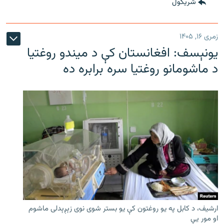
شريکول
زمری ۱۶, ۱۴۰۵
یونېسف: افغانستان کې د میندو روغتیا
د ماشومانو روغتیا سره برابره ده
ارشیف، د کابل په یو روغتون کې یو بستر شوی نوی زېږېدلی ماشوم
او مور یې