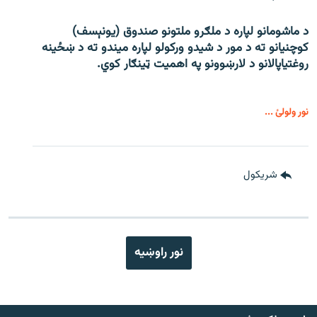
د ماشومانو لپاره د ملګرو ملتونو صندوق (یونېسف)
کوچنیانو ته د مور د شیدو ورکولو لپاره میندو ته د ښځینه
روغتیاپالانو د لارښوونو په اهمیت ټینګار کوي.
نور ولولئ ...
شريکول
نور راوښيه