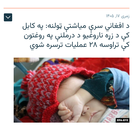
زمری ۱۷, ۱۴۰۵
د افغاني سرې میاشتې ټولنه: په کابل
کې د زړه ناروغیو د درملنې په روغتون
کې تراوسه ۲۸ عملیات ترسره شوي