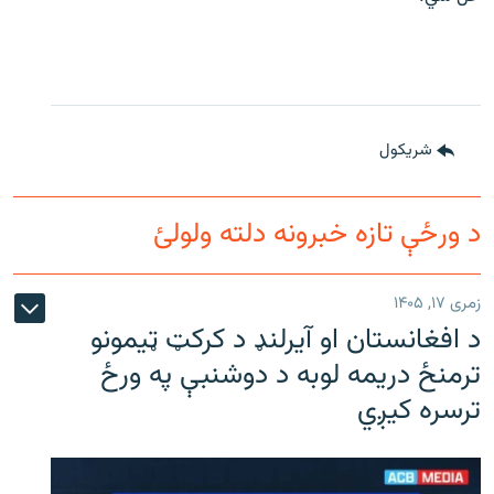
شريکول
د ورځې تازه خبرونه دلته ولولئ
زمری ۱۷, ۱۴۰۵
د افغانستان او آیرلنډ د کرکټ ټیمونو
ترمنځ دریمه لوبه د دوشنبې په ورځ
ترسره کیږي