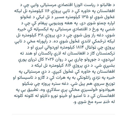
د طالبانو د ریاست الوزرا اقتصادي مرستیالۍ وایي چې د
افغانستان په خاوره کې د تاپي پروژې ۱۱۶ کیلومتره نل لیکه
غځول شوې او ۱۳۵ کیلومتره مسیر د نل لیکي د غځولو
لپاره چمتو شوی دی. په هغه ویډیویي پیغام کې چې د
شنبې په ورځ د اقتصادي مرستیالۍ په ایکسپاڼه کې خپره
شوې، دغه راز ویل شوي چې د دې پروژې ۳۸ کیلومتره نل
لیکه ترځمکې لاندې غځول شوې ده. د راپورله مخې د تاپي
پروژې چې ټولټال ۱۸۱۴ کیلومتره اوږدوالي لیرې او د
ترکمنستان ګاز د افغانستان له لارې پاکستان او هند ته
لیږدوي، د جوړولو چارې یې د روان ۲۰۲۶ کال ترپای پورې
بشپړې شي. د دې پروژې ۸۱۶ کیلومتره نل لیکه د
افغانستان په خاوره کې غځول کیږي. د دې مرستیالۍ په
خبره په نژدې راتلونکې به په هرات کې د ګازو د تاسیساتو او
توزیع سروې هم پیل شي. دغه ستره پروژه چې ښکیلو
هیوادونو څولسیزې مخکې پرې سلاکړې وه، تطبیق یې په
افغانستان کې د نا امنیو او ځینو نورو دلایلو له کلونه کلونه
له ځنډ سره مخ شوی و.