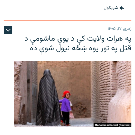
شريکول
زمری ۱۷, ۱۴۰۵
په هرات ولایت کې د یوې ماشومې د
قتل په تور یوه ښځه نیول شوې ده