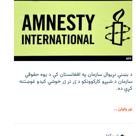
د بښنې نړیوال سازمان په افغانستان کې د یوه حقوقي
سازمان د شپږو کارکوونکو د ژر تر ژر خوشي کیدو غوښتنه
کړې ده.
نور ولولئ ...
شريکول