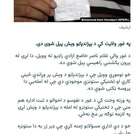
اړیکه
دري پاڼه
ارشیف
Azadi English
په غور ولایت کې د پېژندپاڼو وېش پیل شوی دی.
راسره ملګري شئ
د غور والي غلام ناصر خاضع ازادي راډیو ته وویل، دا لړۍ له
پرون یکشنبې راهیسې پیل شوې ده.
خو نوموړي وویل چې د پېژندپاڼو د وېش پر وړاندې ځیني
د ازادې اروپا/ ازادي راډيو ټولې پاڼې
کاري او تخنیکي ستونزې موجودې دي چې له امله‌يې دا
پروسه ټکنۍ شوې ده.
په ورته وخت کې د غور د نفوسو د احوالو د ثبت اداره هم
مني چې د تخنیکي ستونزو له امله د پېژندپاڼو د وېش لړۍ
په لازمه توګه پر مخ نه‌ځي.
خو د دې ادارې مسؤلانو ژمنه کړې چې ډېر ژر به دا ستونزه
حل شي.