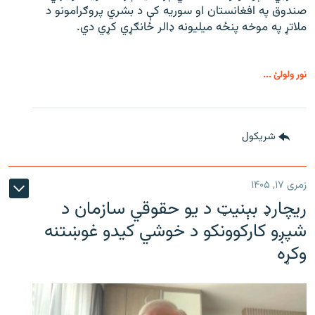
صندوق په افغانستان او سوریه کې د بشري پروګرامونو د
ملاتړ په موخه پنځه میلیونه ډالر ځانګړي کړي دي.
نور ولولئ ...
شريکول
زمری ۱۷, ۱۴۰۵
ریچارډ بېنیټ د یو حقوقي سازمان د
شپږو کارکوونکو د خوشي کیدو غوښتنه
وکړه