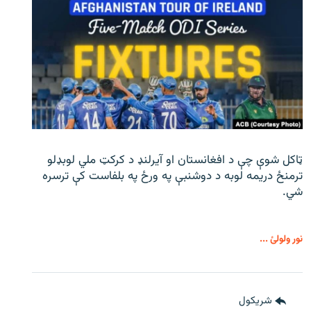
ټاکل شوې چې د افغانستان او آیرلنډ د کرکټ ملي لوبډلو
ترمنځ دریمه لوبه د دوشنبې په ورځ په بلفاست کې ترسره
شي.
نور ولولئ ...
شريکول