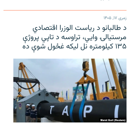
زمری ۱۷, ۱۴۰۵
د طالبانو د ریاست الوزرا اقتصادي
مرستیالۍ وایي، تراوسه د تاپي پروژې
۱۳۵ کیلومتره نل لیکه غځول شوې ده