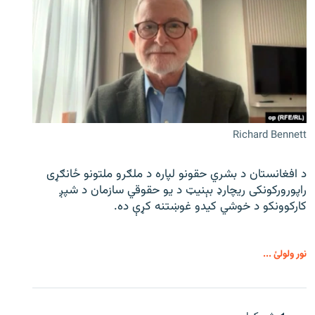
Richard Bennett
د افغانستان د بشري حقونو لپاره د ملګرو ملتونو ځانګړی
راپورورکونکی ریچارډ بېنیټ د یو حقوقي سازمان د شپږ
کارکوونکو د خوشي کیدو غوښتنه کړې ده.
نور ولولئ ...