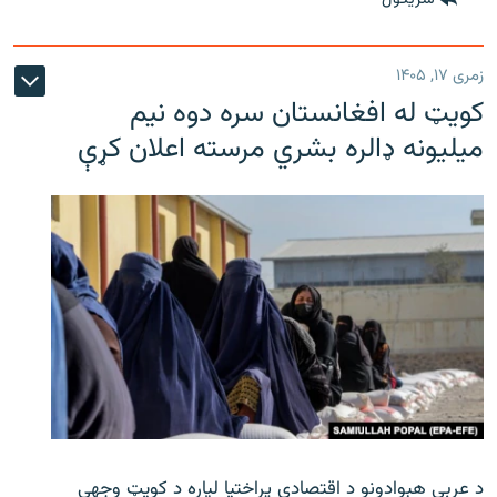
زمری ۱۷, ۱۴۰۵
کویټ له افغانستان سره دوه نیم
میلیونه ډالره بشري مرسته اعلان کړې
د عربي هېوادونو د اقتصادي پراختیا لپاره د کویټ وجهي