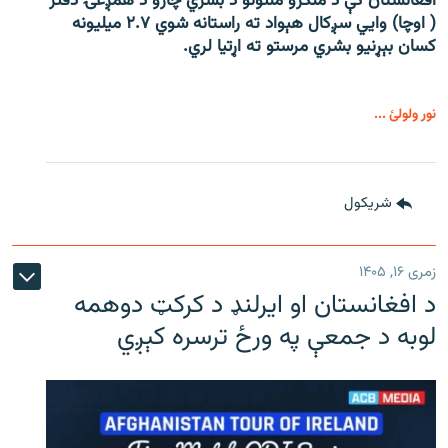
افغانستان کې د ملګرو ملتونو د بشري چارو د همږغۍ دفتر
( اوچا) وايي سږکال هېواد ته راستانه شوي ۲.۷ میلیونه
کسان بېړنیو بشري مرستو ته اړتیا لري.
نور ولولئ ...
شريکول
زمری ۱۶, ۱۴۰۵
د افغانستان او ایرلنډ د کرکټ دوهمه
لوبه د جمعې په ورځ ترسره کېږي