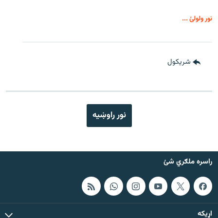
نور ولولئ ...
شريکول
نور راوښيه
راسره ملګري شئ
اړيکه