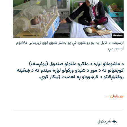
ارشیف، د کابل په یو روغتون کې یو بستر شوی نوی زېږېدلی ماشوم
او مور یې
د ماشومانو لپاره د ملګرو ملتونو صندوق (یونېسف)
کوچنیانو ته د مور د شیدو ورکولو لپاره میندو ته د ښځینه
روغتیاپالانو د لارښوونو په اهمیت ټینګار کوي.
نور ولولئ ...
شريکول