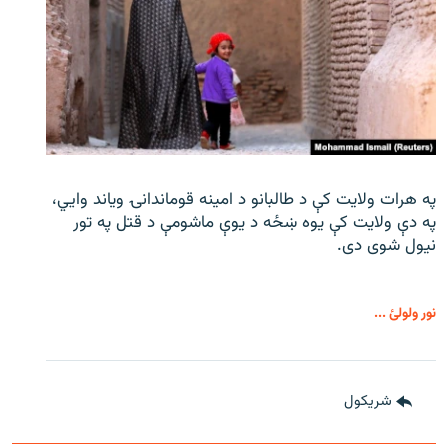
په هرات ولایت کې د طالبانو د امینه قوماندانۍ ویاند وايي،
په دې ولایت کې یوه ښځه د یوې ماشومې د قتل په تور
نیول شوی دی.
نور ولولئ ...
شريکول