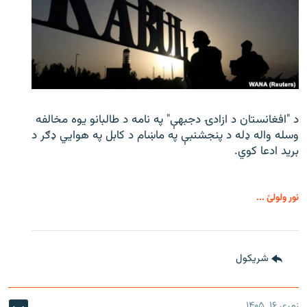
د "افغانستان د ازادۍ دجبهې" په نامه د طالبانو یوه مخالفه
وسله واله ډله د پنجشنبې په ماښام د کابل په هوايي ډګر د
برید ادعا کوي.
نور ولولئ ...
شريکول
زمری ۱۶, ۱۴۰۵