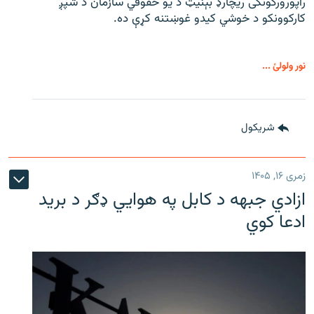
راپورورکونکی ریچارډ بېنیټ د یو حقوقي سازمان د شپږ
کارکوونکو د خوشي کیدو غوښتنه کړې ده.
نور ولولئ ...
شريکول
زمری ۱۶, ۱۴۰۵
ازادي جبهه د کابل په هوايي ډګر د برید
ادعا کوي