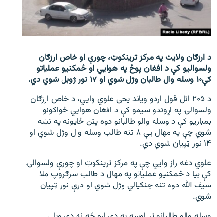
اړیکه
دري پاڼه
Azadi English
د ارزګان ولایت په مرکز ترینکوټ، چورې او خاص ارزګان
ولسوالیو کې د افغان پوځ په هوايي او ځمکنیو عملیاتو
راسره ملګري شئ
کې۱۰ وسله وال طالبان وژل شوي او ۱۷ نور ژوبل شوي دي.
د ۲۰۵ اتل قول اردو ویاند یحی علوي وايي، د خاص ارزګان
ولسوالۍ په اړوندو سیمو کې د افغان هوايي ځواکونو
بمباریو کې د وسله والو طالبانو دوه پټن ځایونه په نښه
د ازادې اروپا/ ازادي راډيو ټولې پاڼې
شوي چې په مهال یې ۸ تنه طالب وسله وال وژل شوي او
۱۴ نور ټپیان شوي دي.
علوي دغه راز وايي چې په مرکز ترینکوټ او چورې ولسوالۍ
کې بیا د ځمکنیو عملیاتو په مهال د طالب سرګروپ ملا
سیف الله دوه تنه جنګیالي وژل شوي او درې نور ټپیان
شوي.
وسله والو طالبانو تر اوسه په دې اړه څه نه دي ویلي.