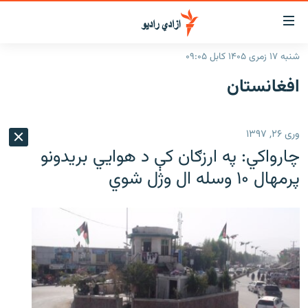
اسرسۍ
ړ
شنبه ۱۷ زمری ۱۴۰۵ کابل ۰۹:۰۵
ېنکونه
کورپاڼه
افغانستان
صلي
راپورونه
تن
خبرونه
افغانستان
ه
وری ۲۶, ۱۳۹۷
رتلل
د خپرونو جدول
سیمه
افغانستان
چارواکي: په ارزګان کې د هوايي بریدونو
صلي
مرکې
نړۍ
منځنی ختیځ
ېنو
پرمهال ۱۰ وسله ال وژل شوي
ه
اونیزې خپرونې
نړۍ
رتلل
انځوریزه برخه
ټون
ورزش
اڼې
ه
د کډوالۍ بحران
راجعه
'کووېډ-۱۹'