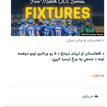
د افغانستان او ایرلنډ سیالۍ
د افغانستان او ایرلنډ ترمنځ د ۵ یو ورځنیو لوبو دوهمه
لوبه د جمعې په ورځ ترسره کېږي.
نور ولولئ ...
شريکول