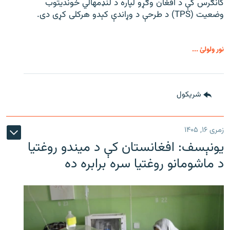
کانګرس کې د افغان وګړو لپاره د لنډمهالي خوندیتوب
وضعیت (TPS) د طرحې د وړاندې کېدو هرکلی کړی دی.
نور ولولئ ...
شريکول
زمری ۱۶, ۱۴۰۵
یونېسف: افغانستان کې د میندو روغتیا
د ماشومانو روغتیا سره برابره ده