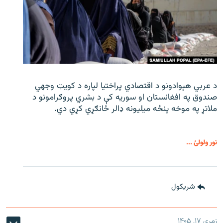
د عربي هېوادونو د اقتصادي پراختیا لپاره د کویټ وجهي
صندوق په افغانستان او سوریه کې د بشري پروګرامونو د
ملاتړ په موخه پنځه میلیونه ډالر ځانګړي کړي دي.
نور ولولئ ...
شريکول
زمری ۱۷, ۱۴۰۵