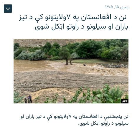
زمری ۱۵, ۱۴۰۵
نن د افغانستان په ۷ولایتونو کې د تیز
باران او سیلونو د راوتو اټکل شوی
نن پنجشنبې د افغانستان په ۷ولایتونو کې د تیز باران او
سیلونو د راوتو اټکل شوی.