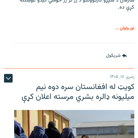
سازمان د شپږو کارکوونکو د ژر تر ژر خوشي کیدو غوښتنه
کړې ده.
نور ولولئ ...
شريکول
زمری ۱۷, ۱۴۰۵
کویټ له افغانستان سره دوه نیم
میلیونه ډالره بشري مرسته اعلان کړې