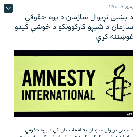
زمری ۱۷, ۱۴۰۵
د بښنې نړیوال سازمان د یوه حقوقي
سازمان د شپږو کارکوونکو د خوشي کیدو
غوښتنه کړې
د بښنې نړیوال سازمان په افغانستان کې د یوه حقوقي