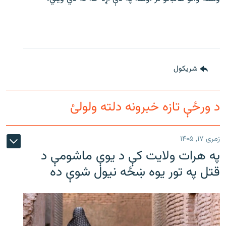
شريکول
د ورځې تازه خبرونه دلته ولولئ
زمری ۱۷, ۱۴۰۵
په هرات ولایت کې د یوې ماشومې د
قتل په تور یوه ښځه نیول شوې ده