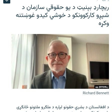
ریچارډ بېنیټ د یو حقوقي سازمان د
شپږو کارکوونکو د خوشي کیدو غوښتنه
وکړه
Richard Bennett
د افغانستان د بشري حقونو لپاره د ملګرو ملتونو ځانګړی