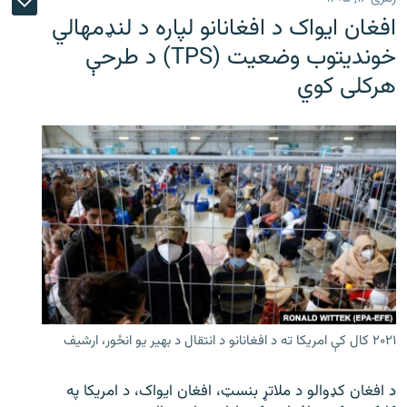
افغان ایواک د افغانانو لپاره د لنډمهالي
خوندیتوب وضعیت (TPS) د طرحې
هرکلی کوي
۲۰۲۱ کال کې امریکا ته د افغانانو د انتقال د بهیر یو انځور، ارشیف
د افغان کډوالو د ملاتړ بنسټ، افغان ایواک، د امریکا په