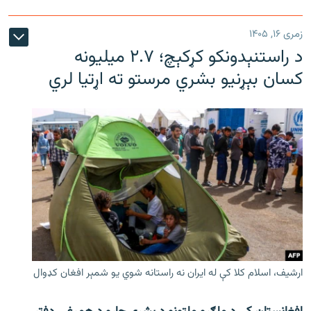
زمری ۱۶, ۱۴۰۵
د راستنېدونکو کړکېچ؛ ۲.۷ میلیونه
کسان بېړنیو بشري مرستو ته اړتیا لري
ارشیف، اسلام کلا کې له ایران نه راستانه شوي یو شمېر افغان کډوال