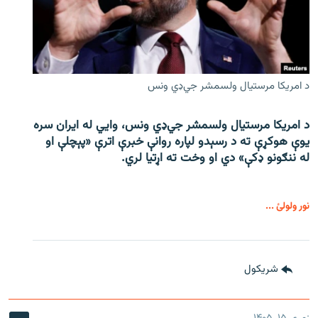
د امریکا مرستیال ولسمشر جي‌ډي ونس
د امریکا مرستیال ولسمشر جي‌ډي ونس، وايي له ایران سره
یوې هوکړې ته د رسېدو لپاره روانې خبرې اترې «پېچلې او
له ننګونو ډکې» دي او وخت ته اړتیا لري.
نور ولولئ ...
شريکول