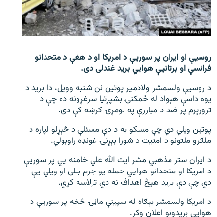
اړیکه
دري پاڼه
Azadi English
روسيې او ایران پر سوريې د امریکا او د هغې د متحدانو
فرانسې او برتانيې هوايي برید غندلی دی.
راسره ملګري شئ
د روسيې ولسمشر ولادمیر پوتین نن شنبه وویل، دا برید د
یوه داسې هېواد له ځمکنۍ بشپړتیا سرغړونه ده چې د
ترورېزم پر ضد د مبارزې په لومړۍ کرښه کې دی.
د ازادې اروپا/ ازادي راډيو ټولې پاڼې
پوتین ویلي دي چې مسکو به د دې مسئلې د څېړلو لپاره د
ملګرو ملتونو د امنیت د شورا بېړنۍ غونډه راوبولي.
د ایران ستر مذهبي مشر ایت الله علي خامنه يي پر سوريې
د امریکا او متحدانو هوايي حمله یو جرم بللی او ویلي يې
دي چې دې برید هېڅ اهداف نه دي ترلاسه کړي.
د امریکا ولسمشر بېګاه له سپینې ماڼۍ څخه پر سوريې د
هوايي بریدونو اعلان وکړ.