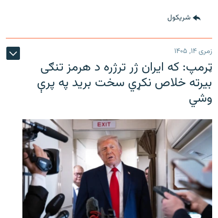
شريکول
زمری ۱۴, ۱۴۰۵
ټرمپ: که ایران ژر ترژره د هرمز تنګی
بیرته خلاص نکړي سخت برید په پرې
وشي