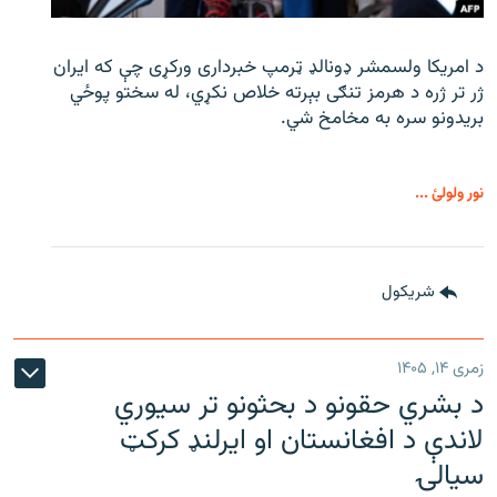
د امریکا ولسمشر ډونالډ ټرمپ خبرداری ورکړی چې که ایران
ژر تر ژره د هرمز تنګی بېرته خلاص نکړي، له سختو پوځي
بریدونو سره به مخامخ شي.
نور ولولئ ...
شريکول
زمری ۱۴, ۱۴۰۵
د بشري حقونو د بحثونو تر سیوري
لاندې د افغانستان او ایرلنډ کرکټ
سیالۍ