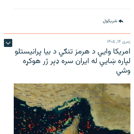
شريکول
زمری ۱۴, ۱۴۰۵
امریکا وايي د هرمز تنګي د بیا پرانیستلو
لپاره ښایي له ایران سره ډېر ژر هوکړه
وشي