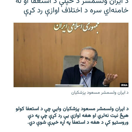
د ایران ولسمشر د خپلې د استعفا او له
خامنه‌اي سره د اختلاف اوازې رد کړې
د ایران ولسمشر مسعود پزشکیان
د ایران ولسمشر مسعود پزشکیان وایي چې د استعفا کولو
هېڅ نیت نه‌لري او هغه اوازې یې رد کړې چې په دې
وروستیو کې د هغه د استعفا په اړه خپرې شوې دي.