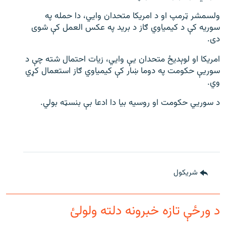
ولسمشر ټرمپ او د امریکا متحدان وايي، دا حمله په
سوریه کې د کیمیاوي ګاز د برید په عکس العمل کې شوی
دی.
امریکا او لوېدیځ متحدان يې وايي، زیات احتمال شته چې د
سوريې حکومت په دوما ښار کې کیمیاوي ګاز استعمال کړي
وي.
د سوريي حکومت او روسیه بیا دا ادعا بې بنسټه بولي.
شريکول
د ورځې تازه خبرونه دلته ولولئ