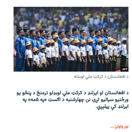
د افغانستان د کرکټ ملي لوبډله
د افغانستان او ایرلنډ د کرکټ ملي لوبډلو ترمنځ د پنځو یو
ورځنیو سیالیو لړۍ نن چهارشنبه د اګسټ «په ۵مه» په
ایرلنډ کې پیلېږي.
نور ولولئ ...