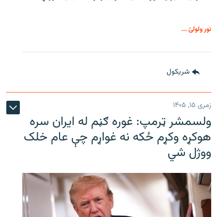
نور ولولئ ...
شريکول
زمری ۱۵, ۱۴۰۵
ولسمشر ټرمپ: غوره ګڼم له ایران سره
هوکړه وکړم ځکه نه غواړم چې عام خلک
ووژل شي