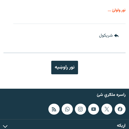
نور ولولئ ...
شريکول
نور راوښيه
راسره ملګري شئ
اړيکه