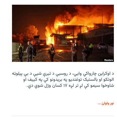
د اوکراین چارواکي وایي، د روسیې د تیرې شپې د بې‌ پیلوټه
الوتکو او بالستیک توغندیو په بریدونو کې په کییف او
شاوخوا سیمو کې لږ تر لږه ۱۷ کسان وژل شوي دي.
نور ولولئ ...