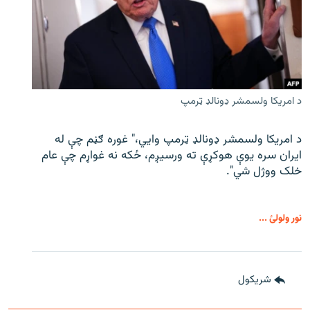
د امریکا ولسمشر ډونالډ ټرمپ
د امریکا ولسمشر ډونالډ ټرمپ وايي،" غوره ګڼم چې له
ایران سره یوې هوکړې ته ورسیږم، ځکه نه غواړم چې عام
خلک ووژل شي".
نور ولولئ ...
شريکول