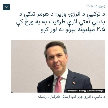
زمری ۱۴, ۱۴۰۵
د ترکیې د انرژۍ وزیر: د هرمز تنګي د
بدیلې نفتي لارې ظرفیت به په ورځ کې
۲.۵ میلیونه بېرلو ته لوړ کړو
د ترکیې د انرژۍ وزیر الپ ارسلان بایرکتار ، ارشیف