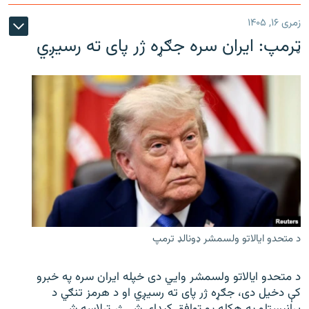
زمری ۱۶, ۱۴۰۵
ټرمپ: ایران سره جګړه ژر پای ته رسیږي
د متحدو ایالاتو ولسمشر ډونالډ ترمپ
د متحدو ایالاتو ولسمشر وايي دی خپله ایران سره په خبرو
کې دخیل دی، جګړه ژر پای ته رسیږي او د هرمز تنګي د