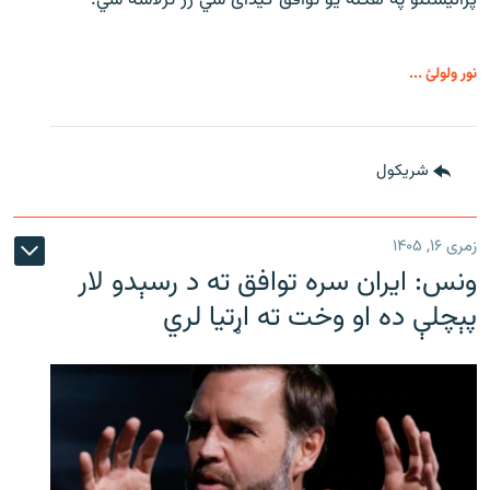
پرانیستلو په هکله یو توافق کیدای شي ژر ترلاسه شي.
نور ولولئ ...
شريکول
زمری ۱۶, ۱۴۰۵
ونس: ایران سره توافق ته د رسېدو لار
پېچلې ده او وخت ته اړتیا لري