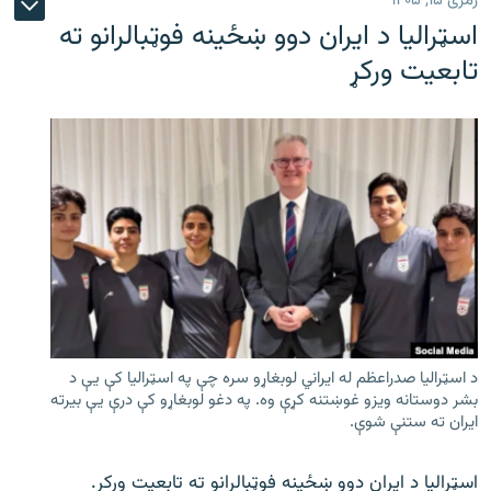
زمری ۱۵, ۱۴۰۵
اسټرالیا د ایران دوو ښځینه فوټبالرانو ته
تابعیت ورکړ
د اسټرالیا صدراعظم له ایراني لوبغاړو سره چې په اسټرالیا کې يې د
بشر دوستانه ویزو غوښتنه کړې وه. په دغو لوبغاړو کې درې يې بیرته
ایران ته ستنې شوې.
اسټرالیا د ایران دوو ښځینه فوټبالرانو ته تابعیت ورکړ.