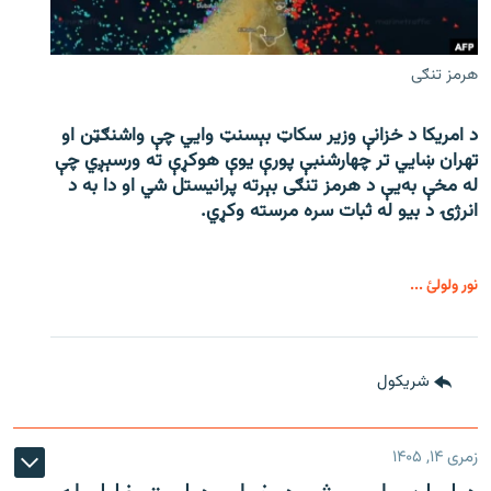
هرمز تنګی
د امریکا د خزانې وزیر سکاټ بېسنټ وایي چې واشنګټن او
تهران ښايي تر چهارشنبې پورې یوې هوکړې ته ورسېږي چې
له مخې به‌یې د هرمز تنګی بېرته پرانیستل شي او دا به د
انرژۍ د بیو له ثبات سره مرسته وکړي.
نور ولولئ ...
شريکول
زمری ۱۴, ۱۴۰۵