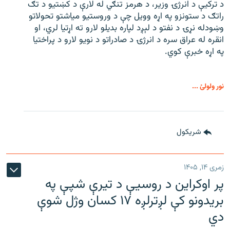
د ترکیې د انرژۍ وزیر، د هرمز تنګي له لارې د کښتیو د تګ
راتګ د ستونزو په اړه وویل چې د وروستیو میاشتو تحولاتو
وښودله نړۍ د نفتو د لېږد لپاره بدیلو لارو ته اړتیا لري، او
انقره له عراق سره د انرژۍ د صادراتو د نویو لارو د پراختیا
په اړه خبرې کوي.
نور ولولئ ...
شريکول
زمری ۱۴, ۱۴۰۵
پر اوکراین د روسیې د تیرې شپې په
بریدونو کې لږترلږه ۱۷ کسان وژل شوې
دي