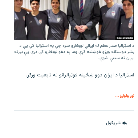
د اسټرالیا صدراعظم له ایراني لوبغاړو سره چې په اسټرالیا کې يې د
بشر دوستانه ویزو غوښتنه کړې وه. په دغو لوبغاړو کې درې يې بیرته
ایران ته ستنې شوې.
اسټرالیا د ایران دوو ښځینه فوټبالرانو ته تابعیت ورکړ.
نور ولولئ ...
شريکول