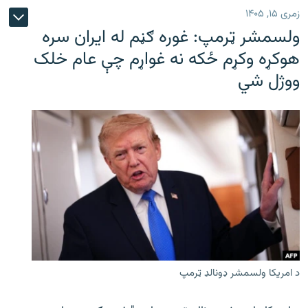
زمری ۱۵, ۱۴۰۵
ولسمشر ټرمپ: غوره ګڼم له ایران سره
هوکړه وکړم ځکه نه غواړم چې عام خلک
ووژل شي
د امریکا ولسمشر ډونالډ ټرمپ