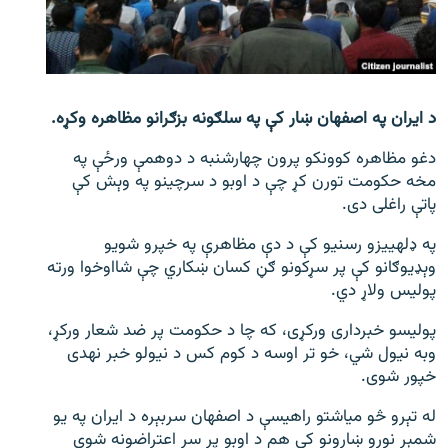
اړیکه
دري پاڼه
Azadi English
د ایران په اصفهان ښار کې په سلګونه بزګرانو مظاهره وکړه.
دغو مظاهره کوونکو پرون چهارشنبه د دوهمې ورځې په
راسره ملګري شئ
مخه حکومت تورن کړ چې د اوبو د سرچینو په وېش کې
پاتې راغلی دی.
په ډله‎ییزو رسنیو کې د دې مظاهرې په خپرو شویو
د ازادې اروپا/ ازادي راډيو ټولې پاڼې
وېډیوګانو کې پر سړکونو ګڼ کسان ښکاري چې شااوخوا ورته
پولیس ولاړ دي.
پولیسو خبرداری ورکړی، که چا د حکومت پر ضد شعار ورکړ،
وبه نیول شي، خو تر اوسه د کوم کس د نیولو خبر نه‎دی
خپور شوی.
له تېرو څو میاشتو راهیسې د اصفهان سربېره د ایران په یو
شمېر نورو ښارونو کې هم د اوبو پر سر اعتراضونه شوي