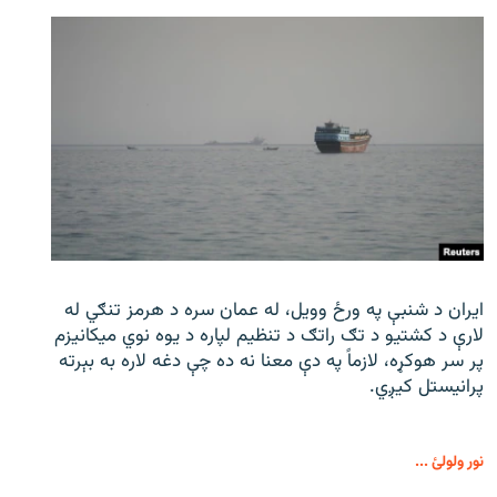
ایران د شنبې په ورځ وویل، له عمان سره د هرمز تنګي له
لارې د کشتیو د تګ راتګ د تنظیم لپاره د یوه نوي میکانیزم
پر سر هوکړه، لازماً په دې معنا نه ده چې دغه لاره به بېرته
پرانیستل کیږي.
نور ولولئ ...