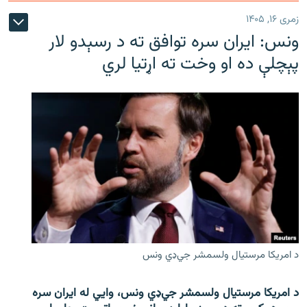
زمری ۱۶, ۱۴۰۵
ونس: ایران سره توافق ته د رسېدو لار
پېچلې ده او وخت ته اړتیا لري
د امریکا مرستیال ولسمشر جي‌ډي ونس
د امریکا مرستیال ولسمشر جي‌ډي ونس، وايي له ایران سره