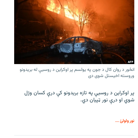
انځور د روان کال د جون په یولسم پر اوکراین د روسیې له بریدونو
وروسته اخیستل شوی دی
پر اوکراین د روسیې په تازه بریدونو کې درې کسان وژل
شوي او درې نور ټپیان دي.
نور ولولئ ...