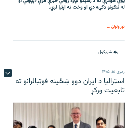
یوې هوکړې ته د رسېدو لپاره روانې خبرې اترې «پېچلې او
له ننګونو ډکې» دي او وخت ته اړتیا لري.
نور ولولئ ...
شريکول
زمری ۱۵, ۱۴۰۵
اسټرالیا د ایران دوو ښځینه فوټبالرانو ته
تابعیت ورکړ