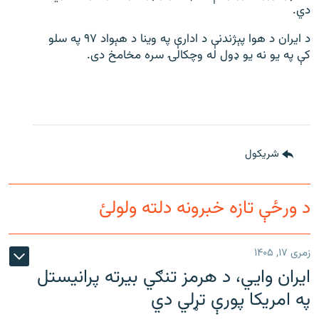
دي.
د ایران د هوا پېژندنې د ادارې په وینا د هېواد ۹۷ په سلو
کې په یو نه یو ډول له وچکالۍ سره مخامخ دی.
شريکول
د ورځې تازه خبرونه دلته ولولئ
زمری ۱۷, ۱۴۰۵
ایران وایي، د هرمز تنګي بیرته پرانیستل
په امریکا پورې تړلي دي