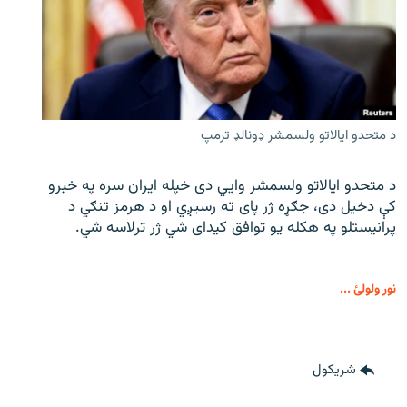
د متحدو ایالاتو ولسمشر ډونالډ ترمپ
د متحدو ایالاتو ولسمشر وايي دی خپله ایران سره په خبرو
کې دخیل دی، جګړه ژر پای ته رسیږي او د هرمز تنګي د
پرانیستلو په هکله یو توافق کیدای شي ژر ترلاسه شي.
نور ولولئ ...
شريکول