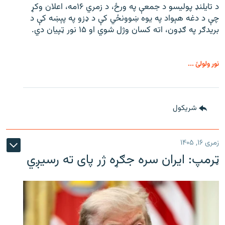
د تایلنډ پولیسو د جمعې په ورځ، د زمري ۱۶مه، اعلان وکړ
چې د دغه هېواد په یوه ښوونځي کې د ډزو په پېښه کې د
بریدګر په ګډون، اته کسان وژل شوي او ۱۵ نور ټپیان دي.
نور ولولئ ...
شريکول
زمری ۱۶, ۱۴۰۵
ټرمپ: ایران سره جګړه ژر پای ته رسیږي