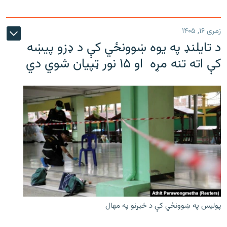
زمری ۱۶, ۱۴۰۵
د تایلنډ په یوه ښوونځي کې د ډزو پیښه
کې اته تنه مړه او ۱۵ نور ټپیان شوي دي
پولیس په ښوونځي کې د څیړنو په مهال