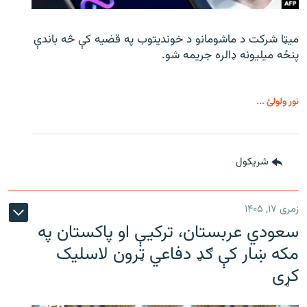
میټا شرکت د ماشومانو د خوندیتوب په قضیه کې څه باندې
پنځه میلیونه ډالره جریمه شو.
نور ولولئ ...
شريکول
زمری ۱۷, ۱۴۰۵
سعودي عربستان، ترکیې او پاکستان په
مکه ښار کې ګډ دفاعي ټرون لاسلیک
کړی