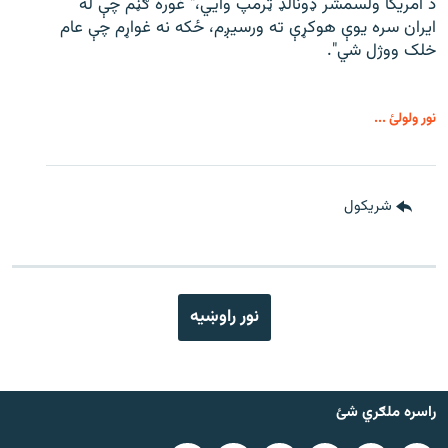
د امریکا ولسمشر ډونالډ ټرمپ وايي،" غوره ګڼم چې له
ایران سره یوې هوکړې ته ورسیږم، ځکه نه غواړم چې عام
خلک ووژل شي".
نور ولولئ ...
شريکول
نور راوښيه
راسره ملګري شئ