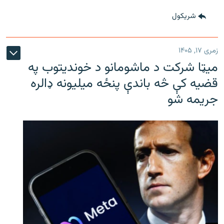
شريکول
زمری ۱۷, ۱۴۰۵
میټا شرکت د ماشومانو د خوندیتوب په
قضیه کې څه باندې پنځه میلیونه ډالره
جریمه شو