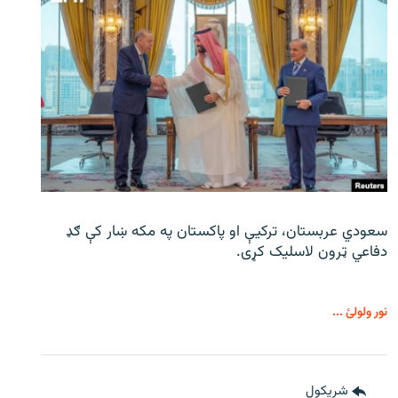
سعودي عربستان، ترکیې او پاکستان په مکه ښار کې ګډ
دفاعي ټرون لاسلیک کړی.
نور ولولئ ...
شريکول