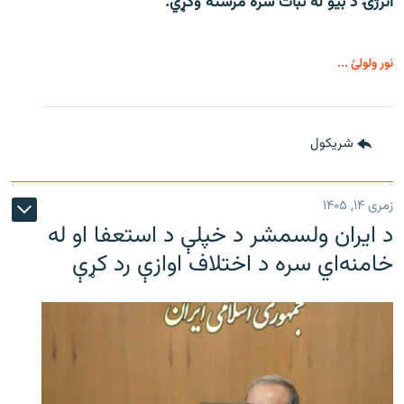
انرژۍ د بیو له ثبات سره مرسته وکړي.
نور ولولئ ...
شريکول
زمری ۱۴, ۱۴۰۵
د ایران ولسمشر د خپلې د استعفا او له
خامنه‌اي سره د اختلاف اوازې رد کړې