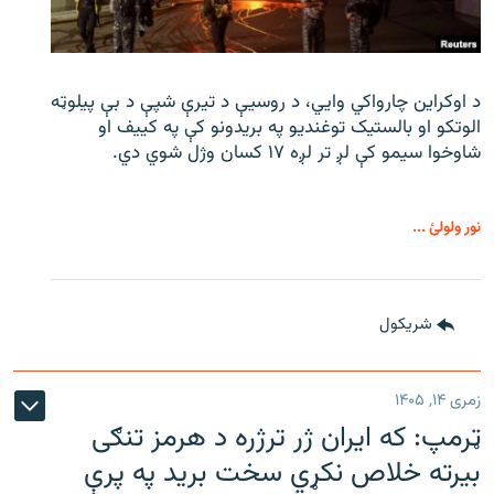
د اوکراین چارواکي وایي، د روسیې د تیرې شپې د بې‌ پیلوټه
الوتکو او بالستیک توغندیو په بریدونو کې په کییف او
شاوخوا سیمو کې لږ تر لږه ۱۷ کسان وژل شوي دي.
نور ولولئ ...
شريکول
زمری ۱۴, ۱۴۰۵
ټرمپ: که ایران ژر ترژره د هرمز تنګی
بیرته خلاص نکړي سخت برید په پرې