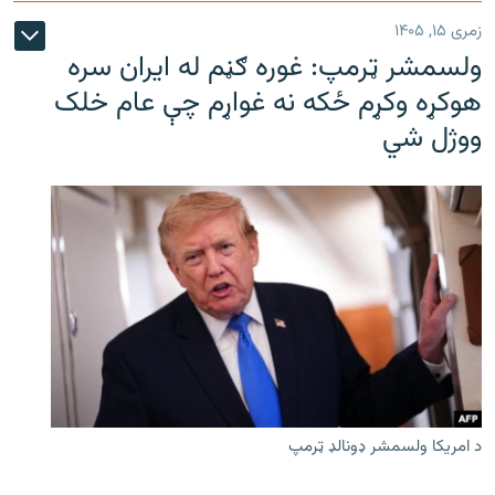
زمری ۱۵, ۱۴۰۵
ولسمشر ټرمپ: غوره ګڼم له ایران سره
هوکړه وکړم ځکه نه غواړم چې عام خلک
ووژل شي
د امریکا ولسمشر ډونالډ ټرمپ