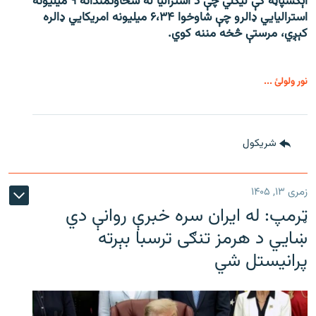
اېکسپاڼه کې لیکلي چې د استرالیا له سخاوتمندانه ۹ میلیونه
استرالیايي ډالرو چې شاوخوا ۶،۳۴ میلیونه امریکايي ډالره
کېږي، مرستې څخه مننه کوي.
نور ولولئ ...
شريکول
زمری ۱۳, ۱۴۰۵
ټرمپ: له ایران سره خبرې روانې دي
ښايي د هرمز تنګی ترسبا بېرته
پرانیستل شي