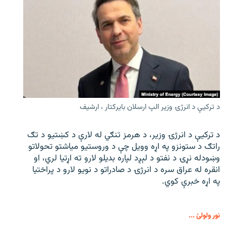
د ترکیې د انرژۍ وزیر الپ ارسلان بایرکتار ، ارشیف
د ترکیې د انرژۍ وزیر، د هرمز تنګي له لارې د کښتیو د تګ
راتګ د ستونزو په اړه وویل چې د وروستیو میاشتو تحولاتو
وښودله نړۍ د نفتو د لېږد لپاره بدیلو لارو ته اړتیا لري، او
انقره له عراق سره د انرژۍ د صادراتو د نویو لارو د پراختیا
په اړه خبرې کوي.
نور ولولئ ...