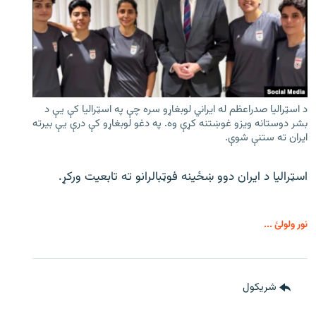
د اسټرالیا صدراعظم له ایراني لوبغاړو سره چې په اسټرالیا کې يې د
بشر دوستانه ویزو غوښتنه کړې وه. په دغو لوبغاړو کې درې يې بیرته
ایران ته ستنې شوې.
اسټرالیا د ایران دوو ښځینه فوټبالرانو ته تابعیت ورکړ.
نور ولولئ ...
شريکول