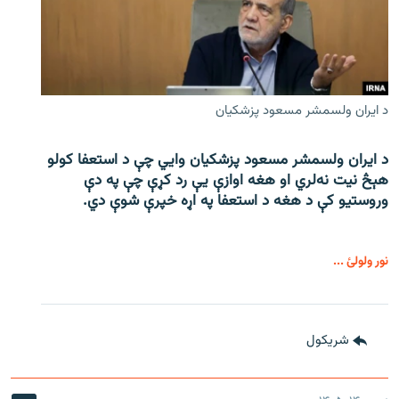
د ایران ولسمشر مسعود پزشکیان
د ایران ولسمشر مسعود پزشکیان وایي چې د استعفا کولو
هېڅ نیت نه‌لري او هغه اوازې یې رد کړې چې په دې
وروستیو کې د هغه د استعفا په اړه خپرې شوې دي.
نور ولولئ ...
شريکول