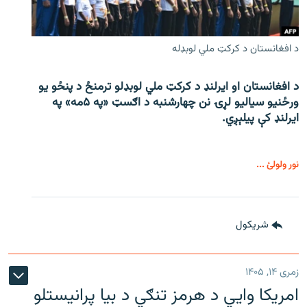
د افغانستان د کرکټ ملي لوبډله
د افغانستان او ایرلنډ د کرکټ ملي لوبډلو ترمنځ د پنځو یو
ورځنیو سیالیو لړۍ نن چهارشنبه د اګسټ «په ۵مه» په
ایرلنډ کې پیلېږي.
نور ولولئ ...
شريکول
زمری ۱۴, ۱۴۰۵
امریکا وايي د هرمز تنګي د بیا پرانیستلو