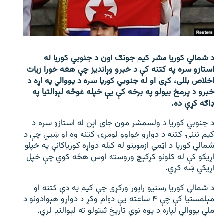
اړیکه
دري پاڼه
Azadi English
د شمالي کوریا مشر کیم جونګ اون د جنوبي کوریا له
استازو سره په کتنه کې د خبرو وړاندیز چې هغه خورا زیات
راسره ملګري شئ
اخلاص بللی، کړی او له جنوبي کوریا سره د یووالي په اړه د
خبرو د پرمخ بیولو په برخه کې یې خپله غوڅه لېوالتیا په
ډاګه کړې ده.
د جنوبي کوریا د ولسمشر مون جای اېن له استازو سره د
د ازادې اروپا/ ازادي راډيو ټولې پاڼې
کیم نننۍ کتنه د دواړو خواوو لومړۍ کتنه وه او ښيي چې د
شمالي کوریا د اټمي ازموینو له کبله دواړه کوریاګانې په خپلو
اړیکو کې له کلونو کړکېچ وروسته اوس هڅه کوي چې خپل
اړیکي ښه کړي.
د شمالي کوریا رسنیو راپور ورکړی چې کیم په دې کتنه او
مېلمستیا کې چې ۴ ساعته یې دوام وکړ د دواړو هېوادونو د
ملي یووالي لپاره د یوه نوي تاریخ ثبتولو ته لېوالتیا لري.