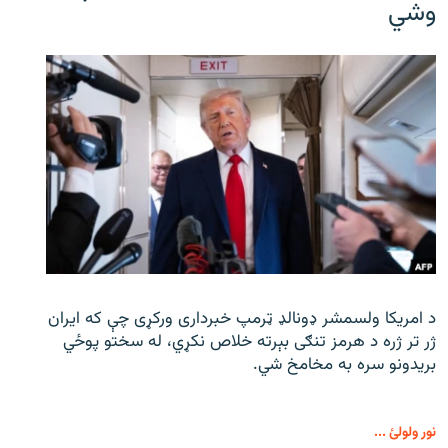
وشي
د امریکا ولسمشر ډونالډ ټرمپ خبرداری ورکړی چې که ایران
ژر تر ژره د هرمز تنګی بېرته خلاص نکړي، له سختو پوځي
بریدونو سره به مخامخ شي.
نور ولولئ ...