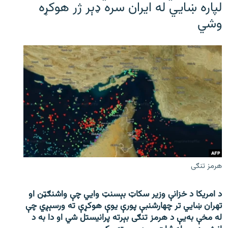
لپاره ښایي له ایران سره ډېر ژر هوکړه
وشي
هرمز تنګی
د امریکا د خزانې وزیر سکاټ بېسنټ وایي چې واشنګټن او
تهران ښايي تر چهارشنبې پورې یوې هوکړې ته ورسېږي چې
له مخې به‌یې د هرمز تنګی بېرته پرانیستل شي او دا به د