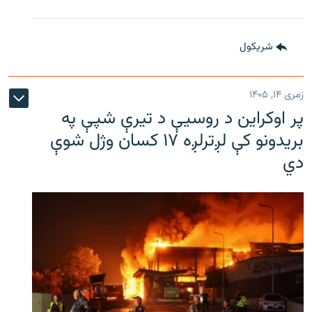
شريکول
زمری ۱۴, ۱۴۰۵
پر اوکراین د روسیې د تیرې شپې په
بریدونو کې لږترلږه ۱۷ کسان وژل شوې
دي