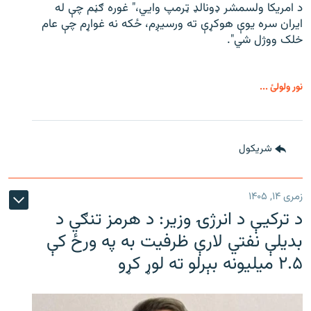
د امریکا ولسمشر ډونالډ ټرمپ وايي،" غوره ګڼم چې له
ایران سره یوې هوکړې ته ورسیږم، ځکه نه غواړم چې عام
خلک ووژل شي".
نور ولولئ ...
شريکول
زمری ۱۴, ۱۴۰۵
د ترکیې د انرژۍ وزیر: د هرمز تنګي د
بدیلې نفتي لارې ظرفیت به په ورځ کې
۲.۵ میلیونه بېرلو ته لوړ کړو