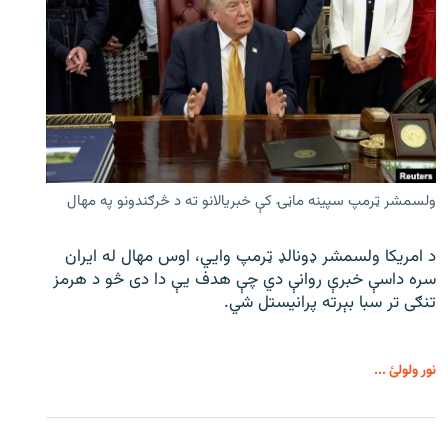
ولسمشر ټرمپ سپینه ماڼۍ کې خبریالانو ته د څرګندونو په مهال
د امریکا ولسمشر ډونالډ ټرمپ وایي، اوس مهال له ایران
سره داسې خبرې روانې دي چې هدف یې دا دی څو د هرمز
تنګی تر سبا بېرته پرانیستل شي.
نور ولولئ ...