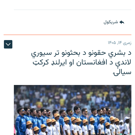
شريکول
زمری ۱۴, ۱۴۰۵
د بشري حقونو د بحثونو تر سیوري
لاندې د افغانستان او ایرلنډ کرکټ
سیالۍ