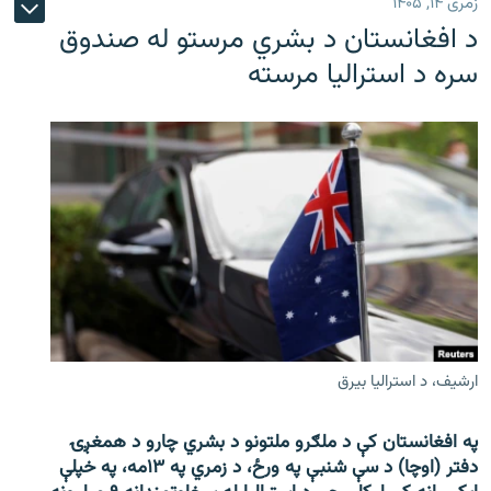
زمری ۱۴, ۱۴۰۵
د افغانستان د بشري مرستو له صندوق
سره د استرالیا مرسته
ارشیف، د استرالیا بیرق
په افغانستان کې د ملګرو ملتونو د بشري چارو د همغږۍ
دفتر (اوچا) د سې ‌شنبې په ورځ، د زمري په ۱۳مه، په خپلې