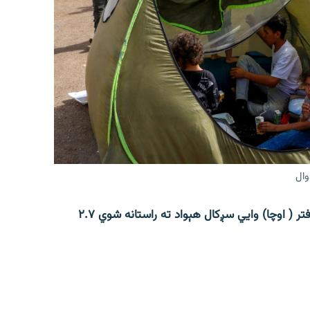
وال
افغانستان کې د ملګرو ملتونو د بشري چارو د همږغۍ دفتر ( اوچا) وايي سږکال هېواد ته راستانه شوي ۲.۷