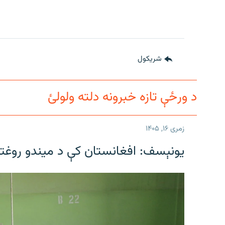
شريکول
د ورځې تازه خبرونه دلته ولولئ
زمری ۱۶, ۱۴۰۵
یونېسف: افغانستان کې د میندو روغتیا 