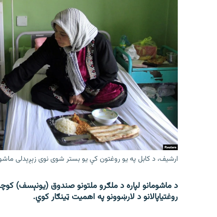
ارشیف، د کابل په یو روغتون کې یو بستر شوی نوی زېږېدلی ماشو
د ماشومانو لپاره د ملګرو ملتونو صندوق (یونېسف) کوچنی
روغتیاپالانو د لارښوونو په اهمیت ټینګار کوي.