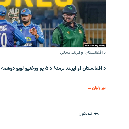
د افغانستان او ایرلنډ سیالۍ
د افغانستان او ایرلنډ ترمنځ د ۵ یو ورځنیو لوبو دوهمه لوبه د جمعې په ورځ ترسره کېږي.
نور ولولئ ...
شريکول