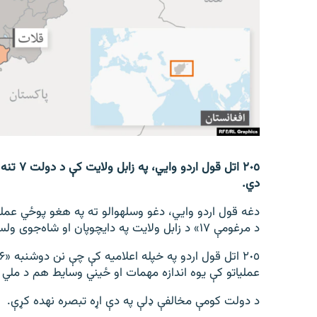
اړیکه
دي.
د مرغومې ۱۷» د زابل ولايت په دای‎چوپان او شاه‌جوی ولسواليو کې وشول.
عملياتو کې يوه اندازه مهمات او ځيني وسايط هم د ملي 
د دولت کومې مخالفې ډلې په دې اړه تبصره نه‎ده کړې.