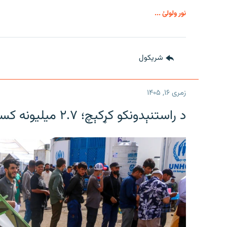
نور ولولئ ...
شريکول
زمری ۱۶, ۱۴۰۵
د راستنېدونکو کړکېچ؛ ۲.۷ میلیونه کسان بېړنیو بشري مرستو ته اړتیا لري