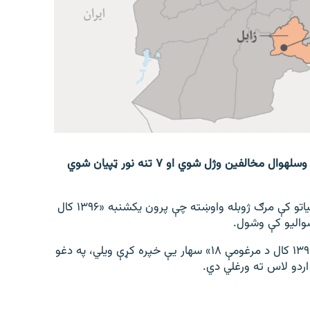
٢٠٥ اتل قول اردو وايي، په زابل ولايت کې د دولت ٧ تنه وسله‎وال مخالفین وژل شوي او ٧ تنه نور ټپيان شوي
دغه قول اردو وايي، دغو وسله‎والو ته په هغو پوځي عملياتو کې مرګ ژوبله واوښته چې پرون یکشنبه «۱۳۹۶ کال
٢٠٥ اتل قول اردو په خپله اعلاميه کې چې نن دوشنبه «۱۳۹۶ کال د مرغومې ۱۸» سهار يې خپره کړې ويلي، په دغو
اردو لاس ته ورغلي دي.