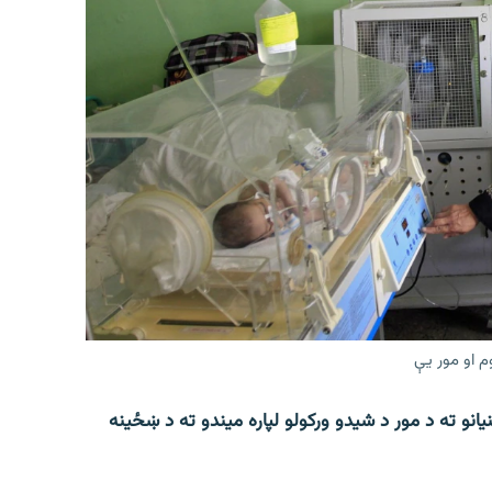
م او مور یې
انو ته د مور د شیدو ورکولو لپاره میندو ته د ښځینه