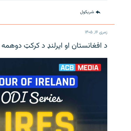
شريکول
زمری ۱۶, ۱۴۰۵
د افغانستان او ایرلنډ د کرکټ دوهمه 