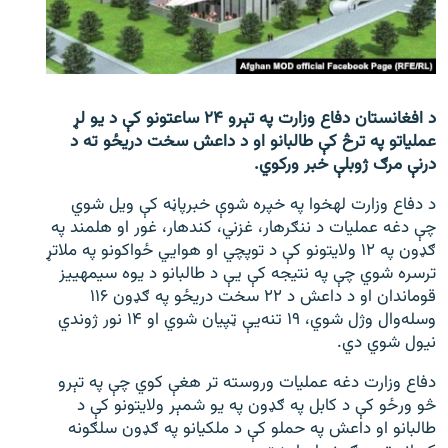
اړیکه
دري پاڼه
Azadi English
د افغانستان دفاع وزارت په تېرو ۲۴ ساعتونو کې د یو لړ
عملیاتو په ترڅ کې طالبانو او د داعش سخت دریځو ته د
راسره ملګري شئ
درنې مرګ ژوبلې خبر ورکوي.
د دفاع وزارت له‎خوا په خپره شوې خبرپاڼه کې ویل شوي
چې دغه عملیات د ننګرهار، غزني، کندهار، غور او هلمند په
ګډون په ۱۲ ولایتونو کې د توپچي او هوایي ځواکونو په ملاتړ
د ازادې اروپا/ ازادي راډيو ټولې پاڼې
ترسره شوي چې په نتیجه کې یې د طالبانو د یوه سیمه‎ییز
قوماندان او د داعش د ۲۲ سخت دریځو په ګډون ۱۱۶
وسله‌وال وژل شوي، ۱۹ تنه‌یې ټپیان شوي او ۱۴ نور ژوندي
نیول شوي دي.
دفاع وزارت دغه عملیات وروسته تر هغې کوي چې په تېرو
څو ورځو کې د کابل په ګډون په یو شمېر ولایتونو کې د
طالبانو او داعش په حملو کې د ملکیانو په ګډون سلګونه