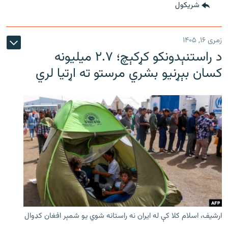
شريکول
زمری ۱۶, ۱۴۰۵
د راستنېدونکو کړکېچ؛ ۲.۷ میلیونه
کسان بېړنیو بشري مرستو ته اړتیا لري
ارشیف، اسلام کلا کې له ایران نه راستانه شوي یو شمېر افغان کډوال