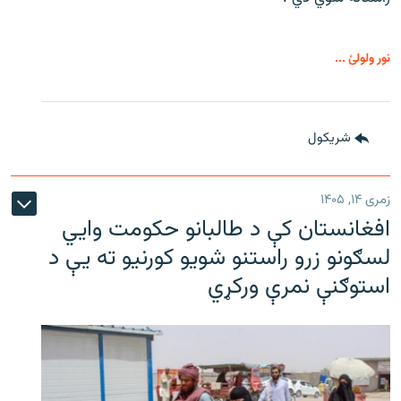
نور ولولئ ...
شريکول
زمری ۱۴, ۱۴۰۵
افغانستان کې د طالبانو حکومت وايي
لسګونو زرو راستنو شویو کورنیو ته یې د
استوګنې نمرې ورکړي