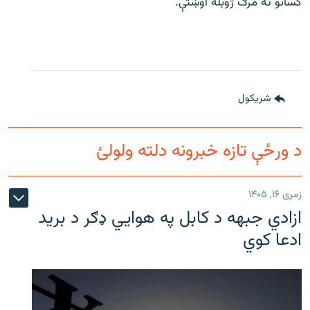
کسانو ته مرګ ژوبله اوښتې.
شريکول
د ورځې تازه خبرونه دلته ولولئ
زمری ۱۶, ۱۴۰۵
ازادي جبهه د کابل په هوايي ډګر د برید
ادعا کوي