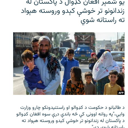
یو شمېر افغان کډوال د پاکستان له
زندانونو تر خوشې کېدو وروسته هېواد
ته راستانه شوي
د طالبانو د حکومت د کډوالو او راستنیدونکو چارو وزارت
وايي،"په روانه اوونۍ کې څه باندې درې سوه افغان کډوالو
د پاکستان له زندانونو تر خوشي کیدو وروسته هېواد ته
راستانه شوي دي".