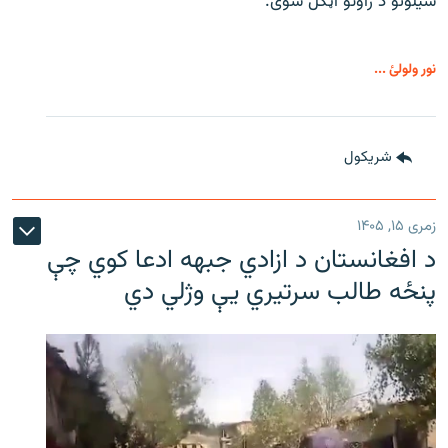
سیلونو د راوتو اټکل شوی.
نور ولولئ ...
شريکول
زمری ۱۵, ۱۴۰۵
د افغانستان د ازادي جبهه ادعا کوي چې
پنځه طالب سرتیري يې وژلي دي