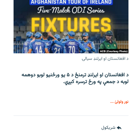
د افغانستان او ایرلنډ سیالۍ
د افغانستان او ایرلنډ ترمنځ د ۵ یو ورځنیو لوبو دوهمه
لوبه د جمعې په ورځ ترسره کېږي.
نور ولولئ ...
شريکول