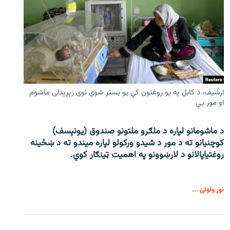
ارشیف، د کابل په یو روغتون کې یو بستر شوی نوی زېږېدلی ماشوم
او مور یې
د ماشومانو لپاره د ملګرو ملتونو صندوق (یونېسف)
کوچنیانو ته د مور د شیدو ورکولو لپاره میندو ته د ښځینه
روغتیاپالانو د لارښوونو په اهمیت ټینګار کوي.
نور ولولئ ...