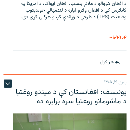
د افغان کډوالو د ملاتړ بنسټ، افغان ایواک، د امریکا په
کانګرس کې د افغان وګړو لپاره د لنډمهالي خوندیتوب
وضعیت (TPS) د طرحې د وړاندې کېدو هرکلی کړی دی.
نور ولولئ ...
شريکول
زمری ۱۶, ۱۴۰۵
یونېسف: افغانستان کې د میندو روغتیا
د ماشومانو روغتیا سره برابره ده