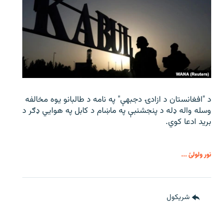
د "افغانستان د ازادۍ دجبهې" په نامه د طالبانو یوه مخالفه
وسله واله ډله د پنجشنبې په ماښام د کابل په هوايي ډګر د
برید ادعا کوي.
نور ولولئ ...
شريکول