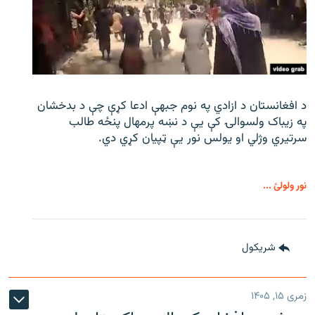
د افغانستان د ازادي په نوم جبهې ادعا کړې چې د بدخشان
په زیباک ولسوالۍ کې يې د نښه پرمهال پنځه طالب
سرتیري وژلي او یولس نور يې ټپیان کړي دي.
نور ولولئ ...
شريکول
زمری ۱۵, ۱۴۰۵