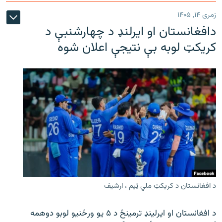
زمری ۱۴, ۱۴۰۵
دافغانستان او ایرلنډ د چهارشنبې د
کریکټ لوبه بې نتیجې اعلان شوه
د افغانستان د کریکټ ملي ټیم ، ارشیف
د افغانستان او ایرلینډ ترمینځ د ۵ یو ورځنیو لوبو دوهمه