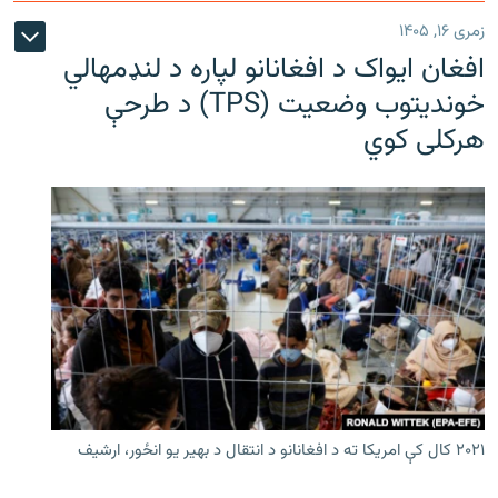
زمری ۱۶, ۱۴۰۵
افغان ایواک د افغانانو لپاره د لنډمهالي
خوندیتوب وضعیت (TPS) د طرحې
هرکلی کوي
۲۰۲۱ کال کې امریکا ته د افغانانو د انتقال د بهیر یو انځور، ارشیف