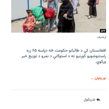
ارشیف
افغانستان کې د طالبانو حکومت څه دپاسه ۶۵ زره
راستنوشویو کورنیو ته د استوګنې د نمرو د توزیع خبر
ورکوي.
نور ولولئ ...
شريکول