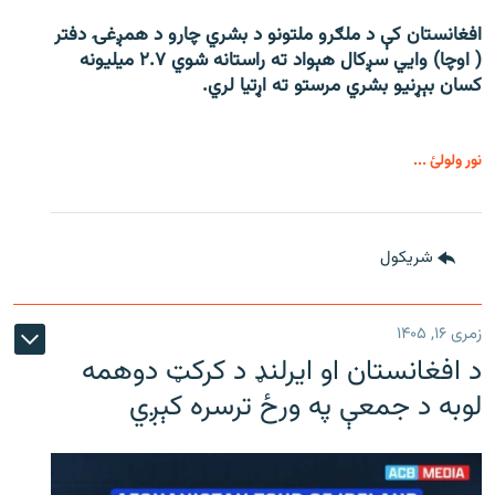
افغانستان کې د ملګرو ملتونو د بشري چارو د همږغۍ دفتر
( اوچا) وايي سږکال هېواد ته راستانه شوي ۲.۷ میلیونه
کسان بېړنیو بشري مرستو ته اړتیا لري.
نور ولولئ ...
شريکول
زمری ۱۶, ۱۴۰۵
د افغانستان او ایرلنډ د کرکټ دوهمه
لوبه د جمعې په ورځ ترسره کېږي