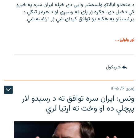
د متحدو ایالاتو ولسمشر وايي دی خپله ایران سره په خبرو
کې دخیل دی، جګړه ژر پای ته رسیږي او د هرمز تنګي د
پرانیستلو په هکله یو توافق کیدای شي ژر ترلاسه شي.
نور ولولئ ...
شريکول
زمری ۱۶, ۱۴۰۵
ونس: ایران سره توافق ته د رسېدو لار
پېچلې ده او وخت ته اړتیا لري