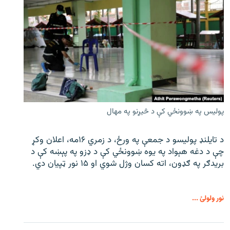
پولیس په ښوونځي کې د څیړنو په مهال
د تایلنډ پولیسو د جمعې په ورځ، د زمري ۱۶مه، اعلان وکړ
چې د دغه هېواد په یوه ښوونځي کې د ډزو په پېښه کې د
بریدګر په ګډون، اته کسان وژل شوي او ۱۵ نور ټپیان دي.
نور ولولئ ...