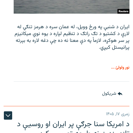
ایران د شنبې په ورځ وویل، له عمان سره د هرمز تنګي له
لارې د کشتیو د تګ راتګ د تنظیم لپاره د یوه نوي میکانیزم
پر سر هوکړه، لازماً په دې معنا نه ده چې دغه لاره به بېرته
پرانیستل کیږي.
نور ولولئ ...
شريکول
زمری ۱۷, ۱۴۰۵
د امریکا سنا جرګې پر ایران او روسیې د