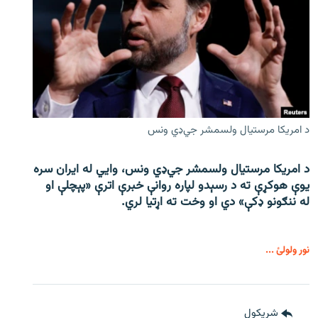
د امریکا مرستیال ولسمشر جي‌ډي ونس
د امریکا مرستیال ولسمشر جي‌ډي ونس، وايي له ایران سره
یوې هوکړې ته د رسېدو لپاره روانې خبرې اترې «پېچلې او
له ننګونو ډکې» دي او وخت ته اړتیا لري.
نور ولولئ ...
شريکول