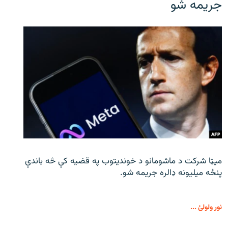
جریمه شو
میټا شرکت د ماشومانو د خوندیتوب په قضیه کې څه باندې
پنځه میلیونه ډالره جریمه شو.
نور ولولئ ...