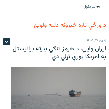
شريکول
د ورځې تازه خبرونه دلته ولولئ
زمری ۱۷, ۱۴۰۵
ایران وایي، د هرمز تنګي بیرته پرانیستل
په امریکا پورې تړلي دي