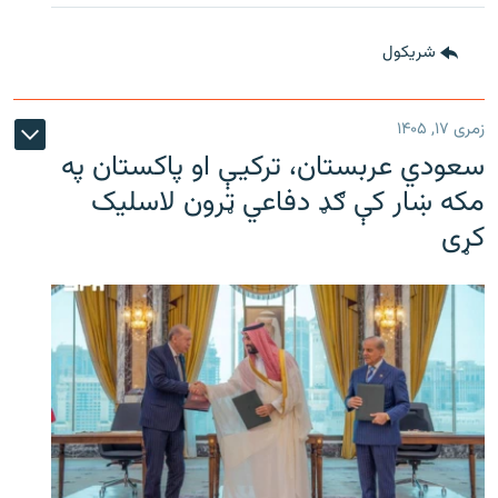
شريکول
زمری ۱۷, ۱۴۰۵
سعودي عربستان، ترکیې او پاکستان په
مکه ښار کې ګډ دفاعي ټرون لاسلیک
کړی