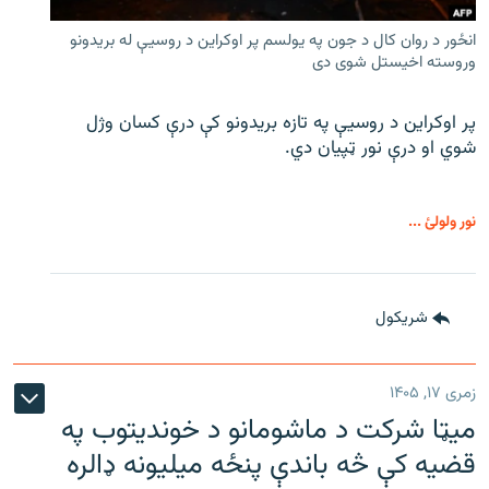
انځور د روان کال د جون په یولسم پر اوکراین د روسیې له بریدونو
وروسته اخیستل شوی دی
پر اوکراین د روسیې په تازه بریدونو کې درې کسان وژل
شوي او درې نور ټپیان دي.
نور ولولئ ...
شريکول
زمری ۱۷, ۱۴۰۵
میټا شرکت د ماشومانو د خوندیتوب په
قضیه کې څه باندې پنځه میلیونه ډالره