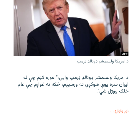
د امریکا ولسمشر ډونالډ ټرمپ
د امریکا ولسمشر ډونالډ ټرمپ وايي،" غوره ګڼم چې له
ایران سره یوې هوکړې ته ورسیږم، ځکه نه غواړم چې عام
خلک ووژل شي".
نور ولولئ ...