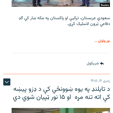
سعودي عربستان، ترکیې او پاکستان په مکه ښار کې ګډ
دفاعي ټرون لاسلیک کړی.
نور ولولئ ...
شريکول
زمری ۱۶, ۱۴۰۵
د تایلنډ په یوه ښوونځي کې د ډزو پیښه
کې اته تنه مړه او ۱۵ نور ټپیان شوي دي