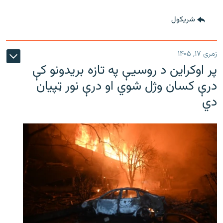
شريکول
زمری ۱۷, ۱۴۰۵
پر اوکراین د روسیې په تازه بریدونو کې
درې کسان وژل شوي او درې نور ټپیان
دي