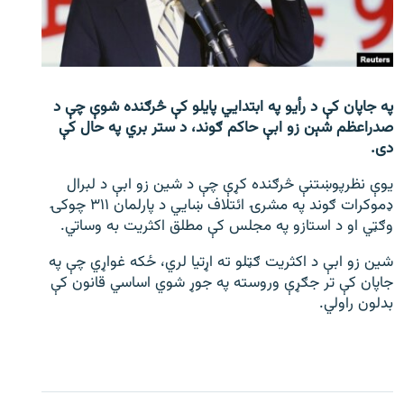
اړیکه
دري پاڼه
Azadi English
په جاپان کې د رأیو په ابتدايي پایلو کې څرګنده شوې چې د
صدراعظم شېن زو ابې حاکم ګوند، د ستر بري په حال کې
راسره ملګري شئ
دی.
یوې نظرپوښتنې څرګنده کړې چې د شین زو ابې د لبرال
ډموکرات ګوند په مشرۍ ائتلاف ښايي د پارلمان ۳۱۱ چوکۍ
وګټي او د استازو په مجلس کې مطلق اکثریت به وساتي.
د ازادې اروپا/ ازادي راډيو ټولې پاڼې
شین زو ابې د اکثریت ګټلو ته اړتیا لري، ځکه غواړي چې په
جاپان کې تر جګړې وروسته په جوړ شوي اساسي قانون کې
بدلون راولي.