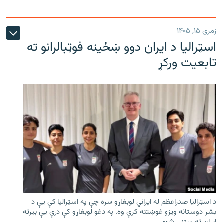
زمری ۱۵, ۱۴۰۵
اسټرالیا د ایران دوو ښځینه فوټبالرانو ته
تابعیت ورکړ
د اسټرالیا صدراعظم له ایراني لوبغاړو سره چې په اسټرالیا کې يې د
بشر دوستانه ویزو غوښتنه کړې وه. په دغو لوبغاړو کې درې يې بیرته
ایران ته ستنې شوې.