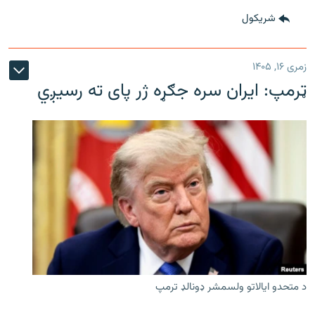
شريکول
زمری ۱۶, ۱۴۰۵
ټرمپ: ایران سره جګړه ژر پای ته رسیږي
د متحدو ایالاتو ولسمشر ډونالډ ترمپ