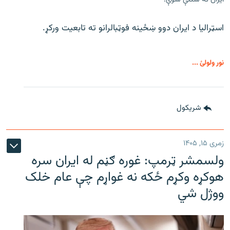
اسټرالیا د ایران دوو ښځینه فوټبالرانو ته تابعیت ورکړ.
نور ولولئ ...
شريکول
زمری ۱۵, ۱۴۰۵
ولسمشر ټرمپ: غوره ګڼم له ایران سره
هوکړه وکړم ځکه نه غواړم چې عام خلک
ووژل شي