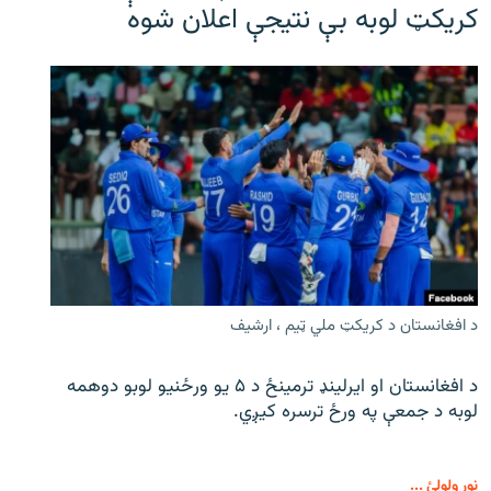
کریکټ لوبه بې نتیجې اعلان شوه
د افغانستان د کریکټ ملي ټیم ، ارشیف
د افغانستان او ایرلینډ ترمینځ د ۵ یو ورځنیو لوبو دوهمه
لوبه د جمعې په ورځ ترسره کیږي.
نور ولولئ ...