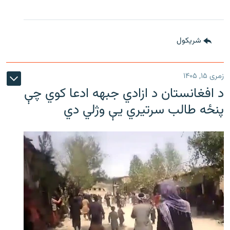
شريکول
زمری ۱۵, ۱۴۰۵
د افغانستان د ازادي جبهه ادعا کوي چې
پنځه طالب سرتیري يې وژلي دي