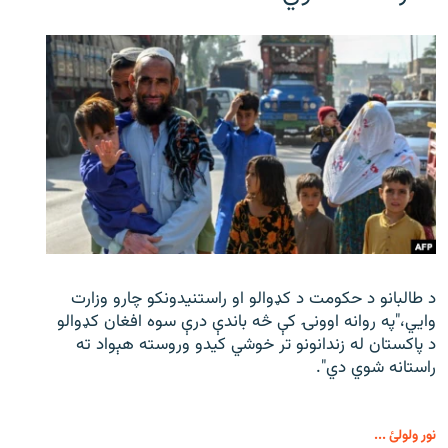
د طالبانو د حکومت د کډوالو او راستنیدونکو چارو وزارت
وايي،"په روانه اوونۍ کې څه باندې درې سوه افغان کډوالو
د پاکستان له زندانونو تر خوشي کیدو وروسته هېواد ته
راستانه شوي دي".
نور ولولئ ...