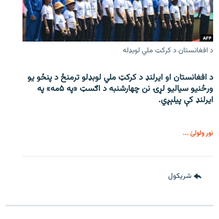
د افغانستان د کرکټ ملي لوبډله
د افغانستان او ایرلنډ د کرکټ ملي لوبډلو ترمنځ د پنځو یو
ورځنیو سیالیو لړۍ نن چهارشنبه د اګسټ «په ۵مه» په
ایرلنډ کې پیلېږي.
نور ولولئ ...
شريکول