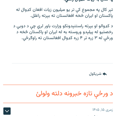
تېر کال په مجموع کې تر یو میلیون زیات افغان کډوال له
پاکستان او ایران څخه افغانستان ته بېرته راغلل.
د کډوالو او بېرته راستنېدونکو وزارت باور لري چې د دوبي د
رخصتیو له پیلېدو وروسته به له ایران او پاکستان څخه د
ورځې له ۳ زره تر ۴ زره کډوال افغانستان ته راوګرځي.
شريکول
د ورځې تازه خبرونه دلته ولولئ
زمری ۱۵, ۱۴۰۵