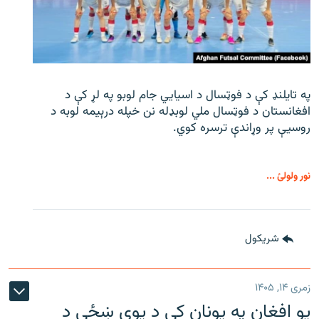
په تایلنډ کې د فوټسال د اسیایي جام لوبو په لړ کې د
افغانستان د فوټسال ملي لوبډله نن خپله درېیمه لوبه د
روسیې پر وړاندې ترسره کوي.
نور ولولئ ...
شريکول
زمری ۱۴, ۱۴۰۵
یو افغان په یونان کې د یوې ښځې د