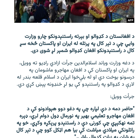
اړیکه
دري پاڼه
Azadi English
د افغانستان د کډوالو او بېرته راستنېدونکو چارو وزارت
وايي چې د تېر کال په پرتله له ایران او پاکستان څخه سږ
راسره ملګري شئ
کال د راستنېدونکو افغان کډوالو شمېر لږ شوی دی.
د دغه وزارت ویاند اسلام‌الدین جرأت ازادي راډیو ته وویل،
په ایران او پاکستان کې د افغان مهاجرو ماشومان په
درسونو بوخت دي او له بلې‌خوا ایران د اسلام قلعه بندر له
د ازادې اروپا/ ازادي راډيو ټولې پاڼې
لارې د کډوالو په راستنېدو کې یو لړ خنډونه پېښ کړي دي.
جرأت وویل:
"حاضر دمه د دې لپاره چې په دغو دوو هېوادونو کې د
افغان مهاجرو تعلیمي بهیر په نورمال ډول دوام لري، ډېره
تمه نه‎کېږي چې کورنۍ دې د راستنېدو پرېکړه وکړي. خو په
راتلونکي میلادي میاشت کې بیا هم اټکل کوو چې د تېر کال
په شان به زیات کډوال راشي."