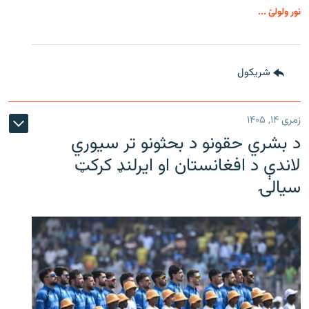
نور ولولئ ...
شريکول
زمری ۱۴, ۱۴۰۵
د بشري حقونو د بحثونو تر سیوري
لاندې د افغانستان او ایرلنډ کرکټ
سیالۍ