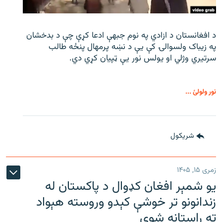
د افغانستان د ازادي په نوم جبهې ادعا کړې چې د بدخشان
په زیباک ولسوالۍ کې يې د نښه پرمهال پنځه طالب
سرتیري وژلي او یولس نور يې ټپیان کړي دي.
نور ولولئ ...
شريکول
زمری ۱۵, ۱۴۰۵
یو شمېر افغان کډوال د پاکستان له
زندانونو تر خوشې کېدو وروسته هېواد
ته راستانه شوي