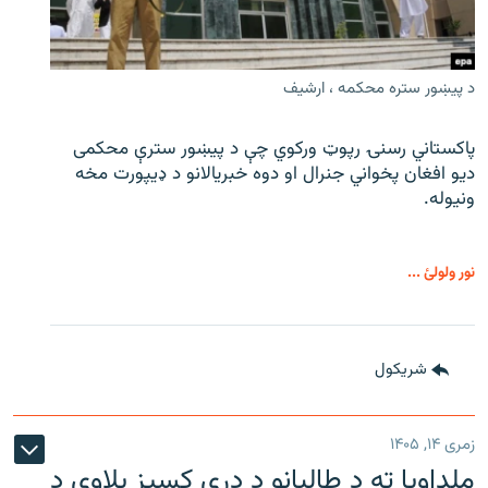
د پیښور ستره محکمه ، ارشیف
پاکستاني رسنۍ رپوټ ورکوي چې د پیښور سترې محکمی
دیو افغان پخواني جنرال او دوه خبریالانو د ډیپورت مخه
ونیوله.
نور ولولئ ...
شريکول
زمری ۱۴, ۱۴۰۵
ملډاویا ته د طالبانو د درې کسیز پلاوي د