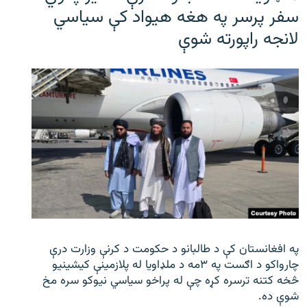
سفر پرسر په هغه هیواد کې سیاسي
لانجه راپورته شوې
په افغانستان کې د طالبانو د حکومت د کرنې وزارت درې
چارواکو د اګست په ۳مه د ملډاویا له پلازمینې کیشینیو
څخه کتنه ترسره کړه چې له پراخو سیاسي نیوکو سره مخ
شوې ده.