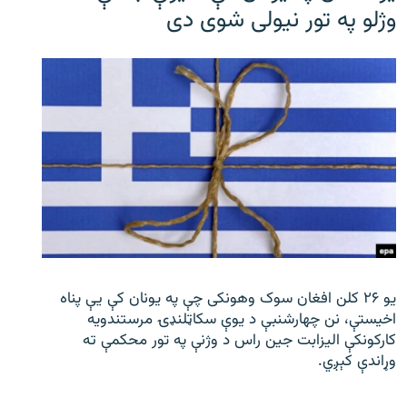
وژلو په تور نیولی شوی دی
یو ۲۶ کلن افغان سوک‌ وهونکی چې په یونان کې یې پناه
اخیستې، نن چهارشنبې د یوې سکاټلنډۍ مرستندویه
کارکونکې الیزابت جین راس د وژنې په تور محکمې ته
وړاندې کېږي.