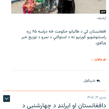
ارشیف
افغانستان کې د طالبانو حکومت څه دپاسه ۶۵ زره
راستنوشویو کورنیو ته د استوګنې د نمرو د توزیع خبر
ورکوي.
نور ولولئ ...
شريکول
زمری ۱۴, ۱۴۰۵
دافغانستان او ایرلنډ د چهارشنبې د