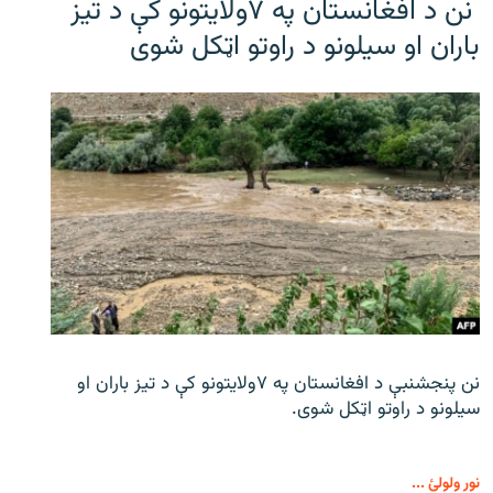
نن د افغانستان په ۷ولایتونو کې د تیز
باران او سیلونو د راوتو اټکل شوی
نن پنجشنبې د افغانستان په ۷ولایتونو کې د تیز باران او
سیلونو د راوتو اټکل شوی.
نور ولولئ ...