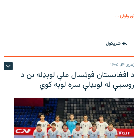
نور ولولئ ...
شريکول
زمری ۱۴, ۱۴۰۵
د افغانستان فوټسال ملي لوبډله نن د
روسیې له لوبډلې سره لوبه کوي