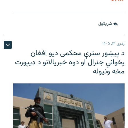
شريکول
زمری ۱۴, ۱۴۰۵
د پیښور سترې محکمی دیو افغان
پخواني جنرال او دوه خبریالانو د ډیپورت
مخه ونیوله