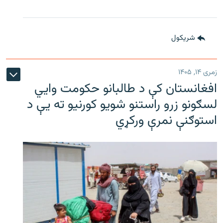
شريکول
زمری ۱۴, ۱۴۰۵
افغانستان کې د طالبانو حکومت وايي
لسګونو زرو راستنو شویو کورنیو ته یې د
استوګنې نمرې ورکړي