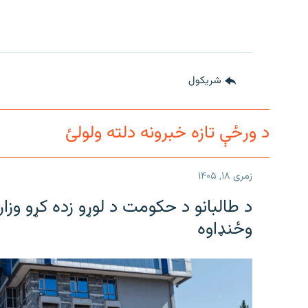
شريکول
د ورځې تازه خبرونه دلته ولولئ
زمری ۱۸, ۱۴۰۵
وځنډاوه