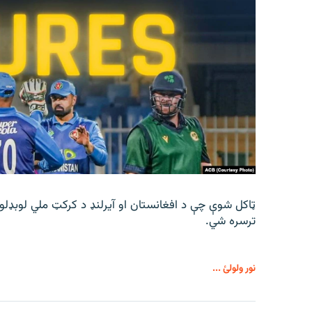
ټاکل شوې چې د افغانستان او آیرلنډ د کرکټ ملي لوبډلو
ترسره شي.
نور ولولئ ...