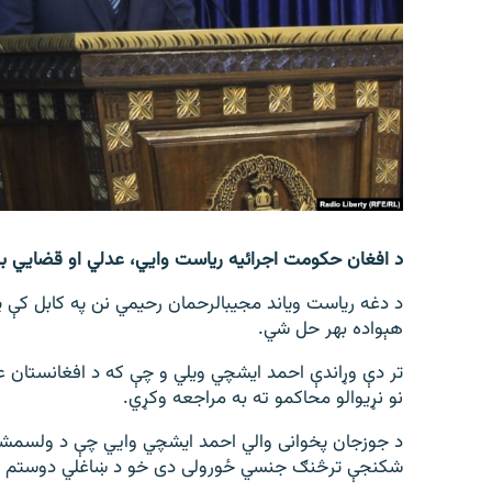
اړیکه
د افغان حکومت اجرائیه ریاست وايي، عدلي او قضایي ب
هېواده بهر حل شي.
نو نړیوالو محاکمو ته به مراجعه وکړي.
د جوزجان پخوانی والي احمد ایشچي وايي چې د ولسمشر
شکنجې ترڅنګ جنسي ځورولی دی خو د ښاغلي دوستم دفتر