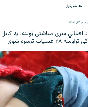
شريکول
زمری ۱۷, ۱۴۰۵
د افغاني سرې میاشتې ټولنه: په کابل ک
کې تراوسه ۲۸ عملیات ترسره شوي