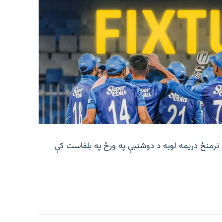
 ترمنځ دریمه لوبه د دوشنبې په ورځ په بلفاست کې