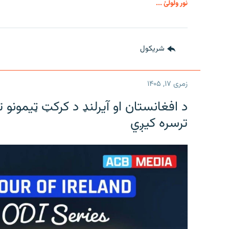
نور ولولئ ...
شريکول
زمری ۱۷, ۱۴۰۵
د افغانستان او آیرلنډ د کرکټ ټیمونو 
ترسره کیږي