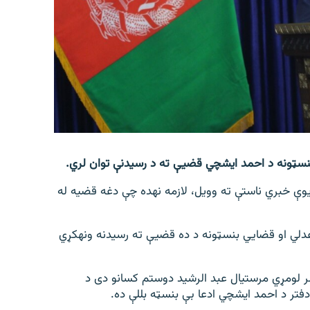
نسټونه د احمد ایشچي قضیې ته د رسیدنې توان لري.
د دغه ریاست ویاند مجیب‎الرحمان رحیمي نن په کابل کې یوې خبري ناستې ته وویل، لازمه نه‎ده چې دغه قضیه له
تر دې وړاندې احمد ایشچي ویلي و چې که د افغانستان عدلي او قضايي بنسټونه د ده قضیې ته رسیدنه ونه‎کړي
 لومړي مرستیال عبد الرشید دوستم کسانو دی د
 د احمد ایشچي ادعا بې بنسټه بللې ده.