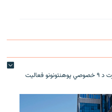
د طالبانو د حکومت د لوړو زده کړو وزارت د ۹ خصوصي پوهنتونونو فعالیت