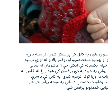
غیو روغتون په کابل کې پرانستل شوی، تراوسه د زړه
 کورنیو او بهرنیو متخصصینو او روغتیا پالانو له لوري ترسره
شوي دي. افغاني سرې میاشتې ټولنې د شنبې په ورځ په خپله ایکسپاڼه کې لیکلي چې ۹ ماشومان له بریالۍ
لنې په خبره په دې روغتون کې هره ورځ له څلورو نه
ات په وړیا توګه ترسره کیږي. په کابل کې د سرې
 ناروغانو د تخصصي درملنې په موخه پرانیستل شوی،
تیايي خدمتونو برخمن شي.