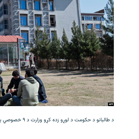
د طالبانو د حکومت د لوړو زده کړو وزارت د ۹ خصوصي پوهنتونونو فعالیت وځنډاوه.