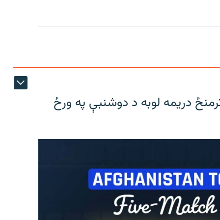
ترمنځ دریمه لوبه د دوشنبې په ورځ