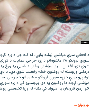
د افغاني سرې میاشتې ټولنه وایي، له کله چې د زړه نارو
سوري لرونکو ۲۸ ماشومانو د زړه جراحي عملیات د
درملنې وروسته له روغتون څخه رخصت شوي دي. د دې ټو
ترشپږو پورې د زړه سوري لرونکو ماشومانو د جراحي عملی
میاشتې اړوند دا روغتون په دې وروستیو کې د زړه سوري
څو اړمن ناروغان په هېواد کې دننه له وړیا تخصصي روغ
نور ولولئ ...