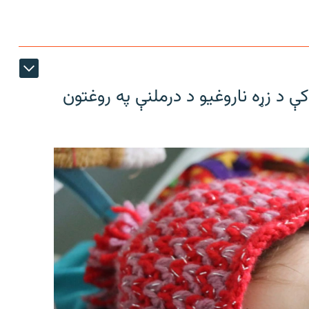
ې د زړه ناروغیو د درملنې په روغتون