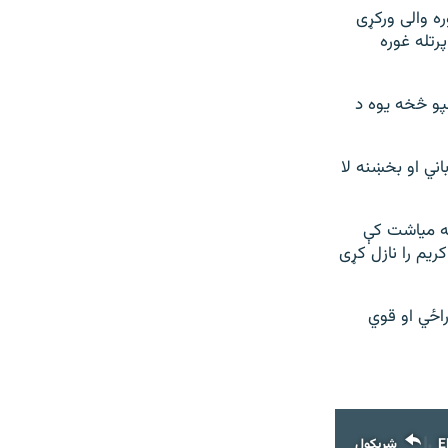
ره والی ورکړی
رتله غوره
پو څخه یوه د
اني او بخښنه لا
که میاشت کې
ریم را نازل کړی
اځي او قوي
E
شریکول