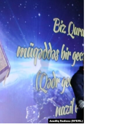
اړیکه