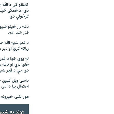
کائناتو کې د الله
دی، د ځمکې ځيني 
ګرځولې دي.
دغه راز ځینو شپو
قدر شپه ده.
د قدر شپه الله جل
زیاته کړي او ډېر 
له یوې خوا د قدر
ځای لري او دغه را
دی چې د قدر شپې 
داسې ویل کیږي چې
احتمال بیا دا دی
موږ نننۍ خپرونه
ژوند په شېبو