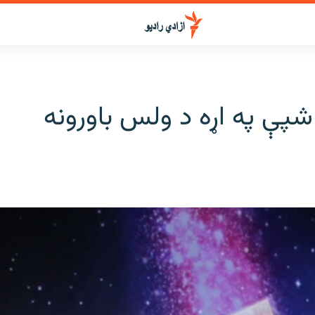
شپې په اړه د ولس باورونه