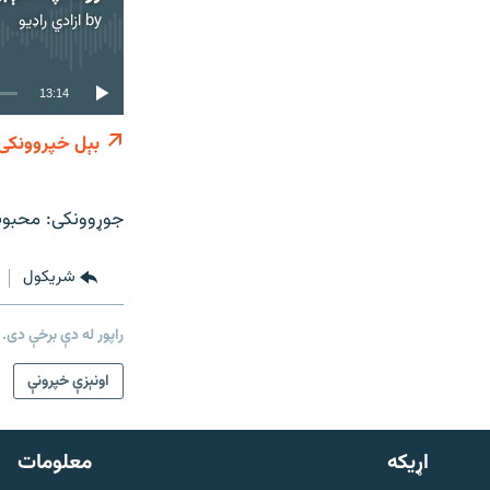
by
ازادي راډیو
13:14
بېل خپروونکی
جوړوونکی: محبو
شريکول
راپور له دې برخې دی.
دري پاڼه
اونېزې خپرونې
Azadi English
اړيکه
معلومات
راسره ملګري شئ