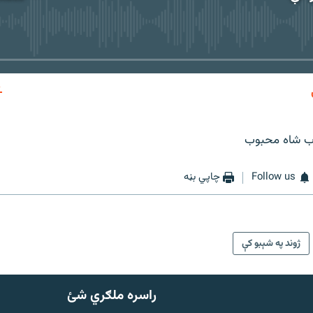
No media source currently available
EMBED
ب شاه محبوب
Follow us
چاپي بڼه
ژوند په شېبو کې
راسره ملګري شئ