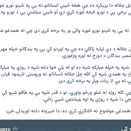
 جل جلاله دا پرېکړه ده چې هغه ځیني انسانانو ته یې په ځینو نورو غو
برخې يې د نورو څخه غوره کړي دي او ځيني میاشتې يې د نورو په پ
 ته یې په ځینو نورو غوره والی ور په برخه کړی دی چې له همدغو ش
 جلاله د دې لپاره ټاکلې ده چې په اوږدو کې یې په بندګانو خپله مهرب
شمېر بندګان د دوزخ له اوره وژغوري.
 شپه په خپله مبارکه شپه ده او له بلې خوا دغه شپه د روژې په مبار
ز په همدې شپه کې الله جل جلاله انسانانو ته وروستی لارښود قران ک
ته یې لا زیات ویاړ په برخه کړی دی.
 کله روژه له شلو ورځو واوړي، نو د قدر شپه یې په طاقو شپو کې ر
 چې دا شپه د روژې په اوه ویشتمې شپې راځي.
 همدغې موضوع ته ځانګړې کړې ده، دا خپرونه دلته اورېدلی شئ:
 کې
MBED