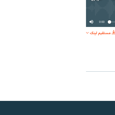
0:00
مستقیم لېنک
شریکول