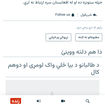
خپله ستونزه ده او له افغانستان سره ارتباط نه لري.
شريکول
Follow us
راپور له دې برخې دی.
مطبوعاتو ته کتنه
نړیوالې ورځپاڼې
دا هم دلته ووینئ
د طالبانو د بیا ځلي واک لومړی او دوهم
کال
زنده