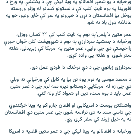
ورځپاڼه د یو شمېر افغانانو په وینا لیکي چې د یکشنبې په ورځ د
فلوریدا په یوه نایټ کلب کې د لسګونو کسانو له وژلو وروسته
یوځل بیا افغانستان د نړۍ د خبرونو په سر کې ځای ونیو، خو په
عادلانه ډول یاد نه شو.
عمر متین د"پلس"په نوم په نایټ کلب کې ۴۹ کسان ووژل،
ورځپاڼه د جمشید سردارزي په نوم د شپږویشت کلن ځوان خبرې
رااخیستې دي چې وایي، عمر متین په امریکا کې زیږیدلی، هلته
ستر شوی او هلته یې واده کړی.
سردارزی زیاتوي چې د دې ترڅنګ دا فردي عمل دی.
د محمد موسی په نوم یوه تن بیا په کابل کې ورځپاڼې ته ویلي
دي چې زه له امریکایي دوستانو ډیره تمه لرم چې د عمر متین
عمل باید د یوه ملت، دین او هېواد کار ونه ګڼي.
واشنګتن پوسټ د امریکایي او افغان چارواکو په وینا څرګندوي
چې داسې سند نه دی ترلاسه شوی چې عمر متین دې افغانستان
ته په خپل ژوند کې سفر کړی وي.
ورځپاڼه د افغانانو په وینا لیکي چې د عمر متین قضیه د امریکا