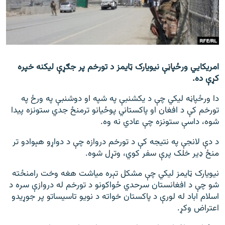
اړیکه
دري پاڼه
Azadi English
امریکایي ورځپاڼې نیویارک ټایمز د تورخم پر جګړې لیکنه خپره
کړې ده.
راسره ملګري شئ
دا ورځپاڼه لیکي چې د یکشنبې په شپه او دوشنبې په ورځ په
تورخم کې د افغان او پاکستاني پوځیانو ترمنځ جدي ستونزه پیدا
شوه، داسې ستونزه چې عادي نه وه.
د ازادې اروپا/ ازادي راډيو ټولې پاڼې
د دې لانجې په نتیجه کې د تورخم دروازه چې د دواړو هېوادو تر
منځ ډیر خلک پرې سفر کوي، وتړل شوه.
نیویارک ټایمز لیکي چې مشکل تېره میاشت هغه وخت رامنځته
شو چې د افغانستان سرحدي ځواکونو د تورخم له دروازې سره د
اسلام اباد له لورې د پاکستان خواته د نویو تاسیساتو پر جوړیدو
اعتراض وکړ.