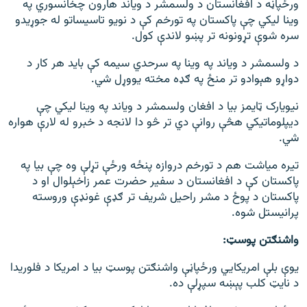
ورځپاڼه د افغانستان د ولسمشر د ویاند هارون چخانسوري په
وینا لیکي چې پاکستان په تورخم کې د نویو تاسیساتو له جوړیدو
سره شوې تړونونه تر پښو لاندې کول.
د ولسمشر د ویاند په وینا په سرحدي سیمه کې باید هر کار د
دواړو هېوادو تر منځ په ګډه مخته یووړل شي.
نیویارک ټایمز بیا د افغان ولسمشر د ویاند په وینا لیکي چې
دیپلوماتیکي هڅې روانې دي تر څو دا لانجه د خبرو له لارې هواره
شي.
تیره میاشت هم د تورخم دروازه پنځه ورځې تړلې وه چې بیا په
پاکستان کې د افغانستان د سفیر حضرت عمر زاخېلوال او د
پاکستان د پوځ د مشر راحیل شریف تر ګډې غونډې وروسته
پرانیستل شوه.
واشنګتن پوسټ:
یوې بلې امریکایي ورځپاڼې واشنګتن پوسټ بیا د امریکا د فلوریدا
د نایټ کلب پېښه سپړلې ده.