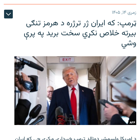
زمری ۱۴, ۱۴۰۵
ټرمپ: که ایران ژر ترژره د هرمز تنګی
بیرته خلاص نکړي سخت برید په پرې
وشي
د امریکا ولسمشر ډونالډ ټرمپ خبرداری ورکړی چې که ایران