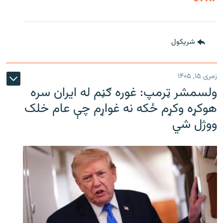
شريکول
زمری ۱۵, ۱۴۰۵
ولسمشر ټرمپ: غوره ګڼم له ایران سره
هوکړه وکړم ځکه نه غواړم چې عام خلک
ووژل شي