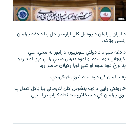
اړیکه
دري پاڼه
Azadi English
د ايران پارلمان د یوه بل کال لپاره يو ځل بيا د دغه پارلمان
رئيس وټاکه.
راسره ملګري شئ
د دغه هېواد د دولتي تلويزیون د راپور له مخې، علي
لاريجاني دوه سوه او اووه دېرش مثبتې رايې وړي او د رايو
په ورځ دوه سوه او شپږ اويا وکيلان حاضر وو.
د ازادې اروپا/ ازادي راډيو ټولې پاڼې
په پارلمان کې دوه سوه نیوي څوکۍ دي.
څارونکي وايي د نهه پنځوس کلن لاريجاني بيا ټاکل کېدل په
نوي پارلمان کې د منځلارو محافظه کارانو بريا ښيي.