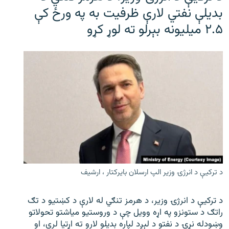
بدیلې نفتي لارې ظرفیت به په ورځ کې
۲.۵ میلیونه بېرلو ته لوړ کړو
د ترکیې د انرژۍ وزیر الپ ارسلان بایرکتار ، ارشیف
د ترکیې د انرژۍ وزیر، د هرمز تنګي له لارې د کښتیو د تګ
راتګ د ستونزو په اړه وویل چې د وروستیو میاشتو تحولاتو
وښودله نړۍ د نفتو د لېږد لپاره بدیلو لارو ته اړتیا لري، او