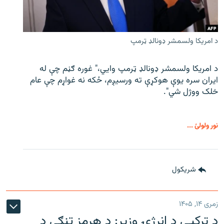
د امریکا ولسمشر ډونالډ ټرمپ
د امریکا ولسمشر ډونالډ ټرمپ وايي،" غوره ګڼم چې له
ایران سره یوې هوکړې ته ورسیږم، ځکه نه غواړم چې عام
خلک ووژل شي".
نور ولولئ ...
شريکول
زمری ۱۴, ۱۴۰۵
د ترکیې د انرژۍ وزیر: د هرمز تنګي د