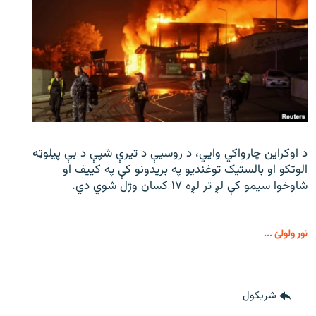
د اوکراین چارواکي وایي، د روسیې د تیرې شپې د بې‌ پیلوټه
الوتکو او بالستیک توغندیو په بریدونو کې په کییف او
شاوخوا سیمو کې لږ تر لږه ۱۷ کسان وژل شوي دي.
نور ولولئ ...
شريکول