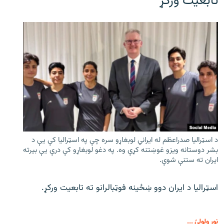
تابعیت ورکړ
د اسټرالیا صدراعظم له ایراني لوبغاړو سره چې په اسټرالیا کې يې د
بشر دوستانه ویزو غوښتنه کړې وه. په دغو لوبغاړو کې درې يې بیرته
ایران ته ستنې شوې.
اسټرالیا د ایران دوو ښځینه فوټبالرانو ته تابعیت ورکړ.
نور ولولئ ...