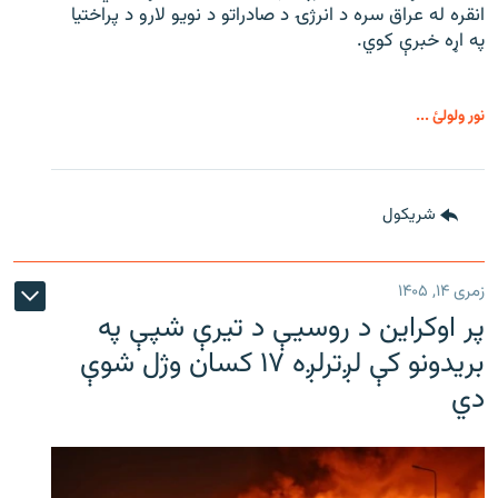
انقره له عراق سره د انرژۍ د صادراتو د نویو لارو د پراختیا
په اړه خبرې کوي.
نور ولولئ ...
شريکول
زمری ۱۴, ۱۴۰۵
پر اوکراین د روسیې د تیرې شپې په
بریدونو کې لږترلږه ۱۷ کسان وژل شوې
دي