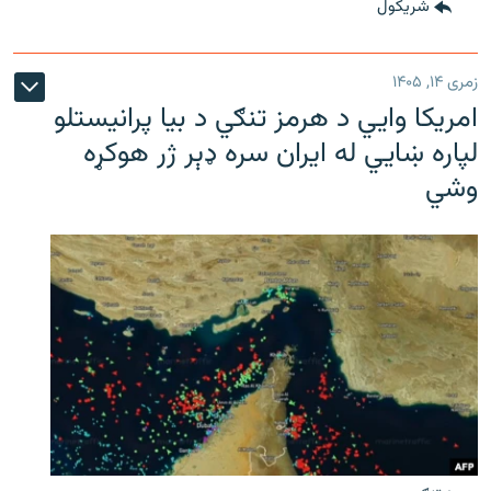
شريکول
زمری ۱۴, ۱۴۰۵
امریکا وايي د هرمز تنګي د بیا پرانیستلو
لپاره ښایي له ایران سره ډېر ژر هوکړه
وشي