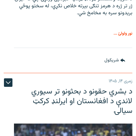
ژر تر ژره د هرمز تنګی بېرته خلاص نکړي، له سختو پوځي
بریدونو سره به مخامخ شي.
نور ولولئ ...
شريکول
زمری ۱۴, ۱۴۰۵
د بشري حقونو د بحثونو تر سیوري
لاندې د افغانستان او ایرلنډ کرکټ
سیالۍ