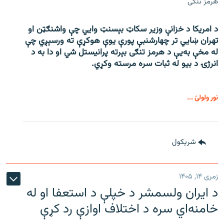
هرمز تنګی
د امریکا د خزانې وزیر سکاټ بېسنټ وایي چې واشنګټن او
تهران ښايي تر چهارشنبې پورې یوې هوکړې ته ورسېږي چې
له مخې به‌یې د هرمز تنګی بېرته پرانیستل شي او دا به د
انرژۍ د بیو له ثبات سره مرسته وکړي.
نور ولولئ ...
شريکول
زمری ۱۴, ۱۴۰۵
د ایران ولسمشر د خپلې د استعفا او له
خامنه‌اي سره د اختلاف اوازې رد کړې