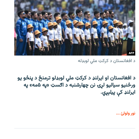
د افغانستان د کرکټ ملي لوبډله
د افغانستان او ایرلنډ د کرکټ ملي لوبډلو ترمنځ د پنځو یو
ورځنیو سیالیو لړۍ نن چهارشنبه د اګسټ «په ۵مه» په
ایرلنډ کې پیلېږي.
نور ولولئ ...