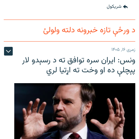
شريکول
د ورځې تازه خبرونه دلته ولولئ
زمری ۱۶, ۱۴۰۵
ونس: ایران سره توافق ته د رسېدو لار
پېچلې ده او وخت ته اړتیا لري