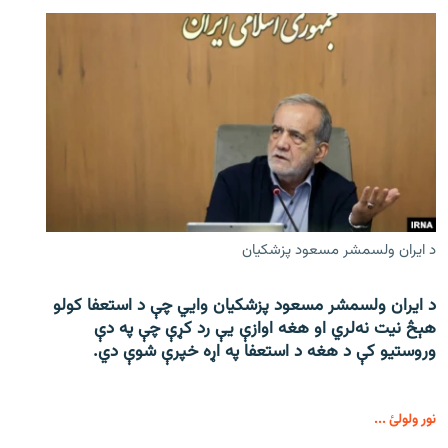
د ایران ولسمشر مسعود پزشکیان
د ایران ولسمشر مسعود پزشکیان وایي چې د استعفا کولو
هېڅ نیت نه‌لري او هغه اوازې یې رد کړې چې په دې
وروستیو کې د هغه د استعفا په اړه خپرې شوې دي.
نور ولولئ ...