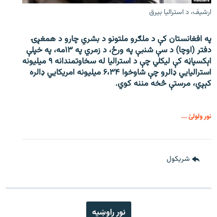
ارشیف، د استرالیا بیرق
په افغانستان کې د ملګرو ملتونو د بشري چارو د همغږۍ
دفتر (اوچا) د سې ‌شنبې په ورځ، د زمري په ۱۳مه، په خپلې
اېکسپاڼه کې لیکلي چې د استرالیا له سخاوتمندانه ۹ میلیونه
استرالیايي ډالرو چې شاوخوا ۶،۳۴ میلیونه امریکايي ډالره
کېږي، مرستې څخه مننه کوي.
نور ولولئ ...
شريکول
نور راوښيه