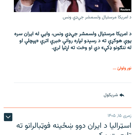
د امریکا مرستیال ولسمشر جي‌ډي ونس
د امریکا مرستیال ولسمشر جي‌ډي ونس، وايي له ایران سره
یوې هوکړې ته د رسېدو لپاره روانې خبرې اترې «پېچلې او
له ننګونو ډکې» دي او وخت ته اړتیا لري.
نور ولولئ ...
شريکول
زمری ۱۵, ۱۴۰۵
اسټرالیا د ایران دوو ښځینه فوټبالرانو ته