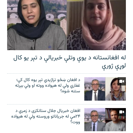
له افغانستانه د یوې وتلې خبریالې د تېر يو کال
لوړې ژورې
د افغان ښځو تراژیدي تېر یوه کال کې؛
غفاري ولې له هېواده ووته او ولې بېرته
ستنه شوه؟
افغان خبریال جلال ستانکزی د زمري د
۲۴مې له جریاناتو وروسته ولې له هېواده
ووت؟