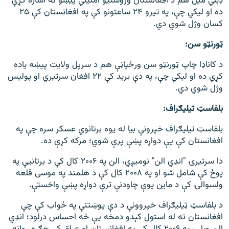
ډېلي میل هم د افغانستان وروستیو امنیتي پیښو ته اشاره کړې
ده او لیکي چې، په تیرو ۲۴ ساعتونو کې په افغانستان کې ۲۵
کسان وژل شوي دي.
ټورنټو سن:
د کاناډا چاپ ټورنټو سن ورځپاڼې هم د سرپل ولایت پیښه یاده
کړي ده او لیکي چې، په دې برید کې ۲۲ افغان سرتیري او پولیس
وژل شوي دي.
بلفاسټ تیلیګراف:
بلفاسټ تیلیګراف خپرونې بیا له یوه برتانوي عسکر سره چې په
افغانستان کې يې دواړه پښې پرې شوي؛ مرکه کړې ده.
دا سرتیرۍ "انډي الن" نومیږي، الن په ۲۰۰۶ کال کې د برتانيې په
پوځ کې شامل شو او په ۲۰۰۸ کال کې د هلمند په موسی قلعه
ولسوالۍ کې د ماین یوې چاودنې ترې دواړه پښې واخستې.
د بلفاسټ ټیلیګراف خپروونې د دې پوښتنې په ځواب کې چې
افغانستان ته له استول کېدو دمخه يې څه احساس درلود؛ انډي