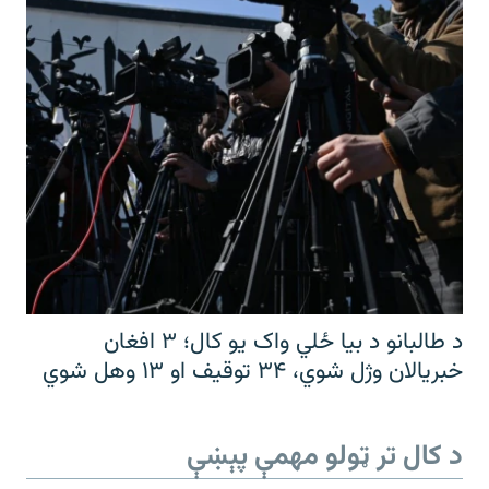
د طالبانو د بیا ځلي واک یو کال؛ ۳ افغان
خبریالان وژل شوي، ۳۴ توقیف او ۱۳ وهل شوي
د کال تر ټولو مهمې پېښې