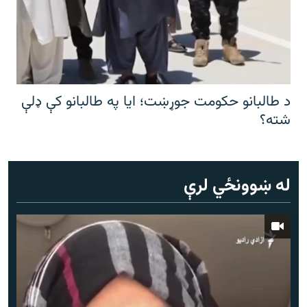
د طالبانو حکومت جوړښت؛ ایا په طالبانو کې ډلې
شته؟
له ښوونځي لرې