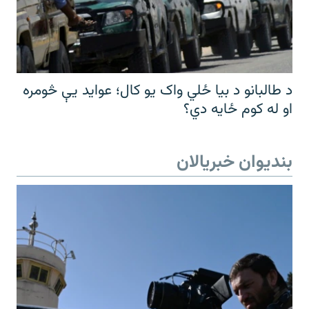
د طالبانو د بیا ځلي واک یو کال؛ عواید یې څومره
او له کوم ځایه دي؟
بندیوان خبریالان