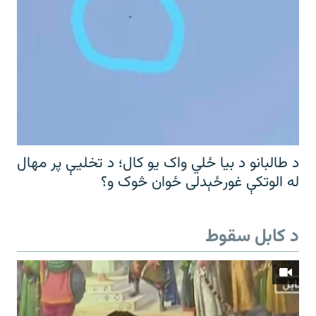
د طالبانو د بیا ځلي واک یو کال؛ د تخلیې پر مهال
له الوتکې غورځېدلی ځوان څوک و؟
د کابل سقوط