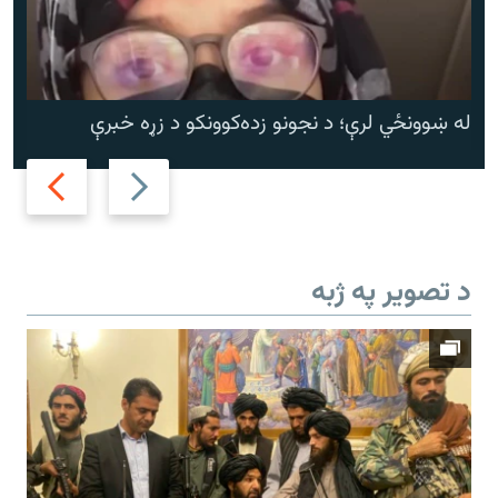
له ښوونځي لرې؛ د نجونو زده‌کوونکو د زړه خبرې
Next
Previous
slide
slide
د تصویر په ژبه