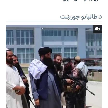
د طالبانو جوړښت