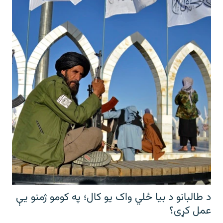
د طالبانو د بیا ځلي واک یو کال؛ په کومو ژمنو یې
عمل کړی؟