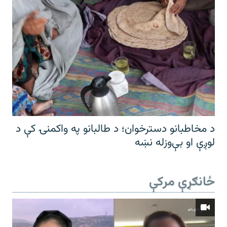
د مخاطبانو دسترخوان؛ د طالبانو په واکمنۍ کې د
لوږې او بې‌وزله نښه
ځانګړې مرکې