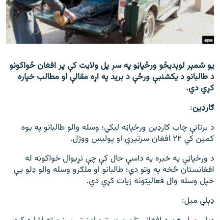
اړیکه
دري پاڼه
Azadi English
یو شمېر لوېدیځو ورځپاڼو په سر پل ولایت کې پر افغان ځواکونو
د طالبانو د یکشنبې ورځې د برید په اړه مقالې او مطالب خپاره
راسره ملګري شئ
کړي دي.
ګارډین
:
د ازادې اروپا/ ازادي راډيو ټولې پاڼې
د برتانې چاب ګارډین ورځپاڼه لیکي؛ وسله والو طالبانو په یوه
کمین کې ۲۲ افغان سرتیري او پولیس ووژل.
د ورځپاڼې په خبره په داسې حال کې چې نړیوال ځواکونه له
افغانستان څخه په وتو دي؛ طالبانو او ملګرو وسله والو ډلو يې
خپل وسله وال فعالیتونه زیات کړي دي.
ډېلي میل: