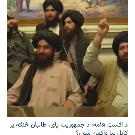
د اګسټ ۱۵مه: د جمهوریت پای، طالبان څنګه پر
کابل بیا واکمن شول؟