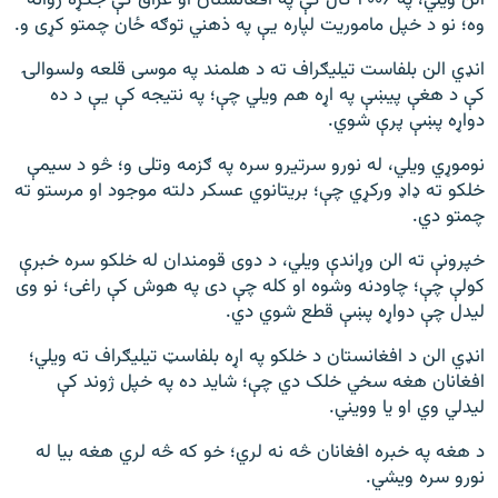
الن ویلي، په ۲۰۰۶ کال کې په افغانستان او عراق کې جګړه روانه
وه؛ نو د خپل ماموریت لپاره يې په ذهني توګه ځان چمتو کړی و.
انډي الن بلفاست تیلیګراف ته د هلمند په موسی قلعه ولسوالۍ
کې د هغې پیښې په اړه هم ویلي چې؛ په نتیجه کې يې د ده
دواړه پښې پرې شوي.
نوموړي ویلي، له نورو سرتیرو سره په ګزمه وتلی و؛ څو د سیمې
خلکو ته ډاډ ورکړي چې؛ بریتانوي عسکر دلته موجود او مرستو ته
چمتو دي.
خپرونې ته الن وړاندې ویلي، د دوی قومندان له خلکو سره خبرې
کولې چې؛ چاودنه وشوه او کله چې دی په هوش کې راغی؛ نو وی
لیدل چې دواړه پښې قطع شوي دي.
انډي الن د افغانستان د خلکو په اړه بلفاسټ تیلیګراف ته ویلي؛
افغانان هغه سخي خلک دي چې؛ شاید ده په خپل ژوند کې
لیدلي وي او یا وویني.
د هغه په خبره افغانان څه نه لري؛ خو که څه لري هغه بیا له
نورو سره ویشي.