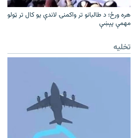
هره ورځ؛ د طالبانو تر واکمنۍ لاندې یو کال تر ټولو
مهمې پېښې
تخلیه