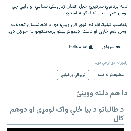
دغه برتانوي سرتیري خپل افغان ژباړونکی ستايي او وايي چې،
اوس هم یو بل ته لیکونه استوي.
بلفاسټ تیلیګراف ته انډي الن ویلي؛ دی د افغانستان تحولات
اوس هم څاري او دغلته ډیموکراټیکو پرمختګونو ته خوښ دی.
شريکول
Follow us
راپور له دې برخې دی.
مطبوعاتو ته کتنه
نړیوالې ورځپاڼې
دا هم دلته ووینئ
د طالبانو د بیا ځلي واک لومړی او دوهم
کال