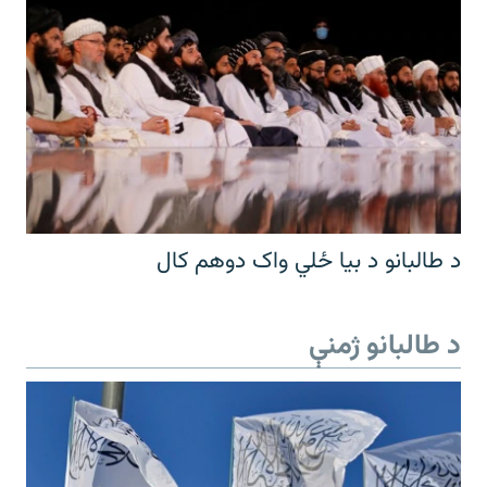
د طالبانو د بیا ځلي واک دوهم کال
د طالبانو ژمنې