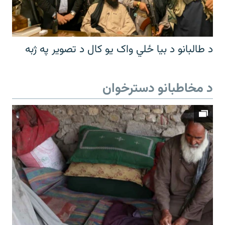
د طالبانو د بیا ځلي واک یو کال د تصویر په ژبه
د مخاطبانو دسترخوان