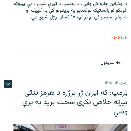
د اوکراین چارواکي وایي، د روسیې د تیرې شپې د بې‌ پیلوټه
الوتکو او بالستیک توغندیو په بریدونو کې په کییف او
شاوخوا سیمو کې لږ تر لږه ۱۷ کسان وژل شوي دي.
نور ولولئ ...
شريکول
زمری ۱۴, ۱۴۰۵
ټرمپ: که ایران ژر ترژره د هرمز تنګی
بیرته خلاص نکړي سخت برید په پرې
وشي