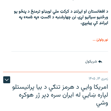
د افغانستان او ایرلنډ د کرکټ ملي لوبډلو ترمنځ د پنځو یو
ورځنیو سیالیو لړۍ نن چهارشنبه د اګسټ «په ۵مه» په
ایرلنډ کې پیلېږي.
نور ولولئ ...
شريکول
زمری ۱۴, ۱۴۰۵
امریکا وايي د هرمز تنګي د بیا پرانیستلو
لپاره ښایي له ایران سره ډېر ژر هوکړه
وشي