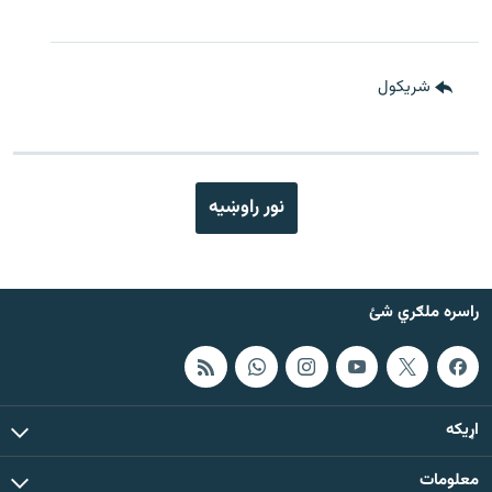
شريکول
نور راوښيه
راسره ملګري شئ
اړيکه
معلومات