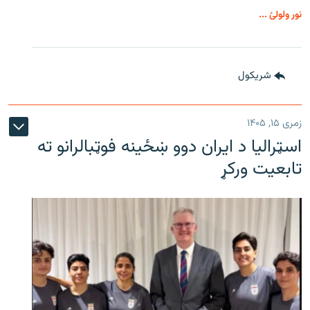
نور ولولئ ...
شريکول
زمری ۱۵, ۱۴۰۵
اسټرالیا د ایران دوو ښځینه فوټبالرانو ته
تابعیت ورکړ