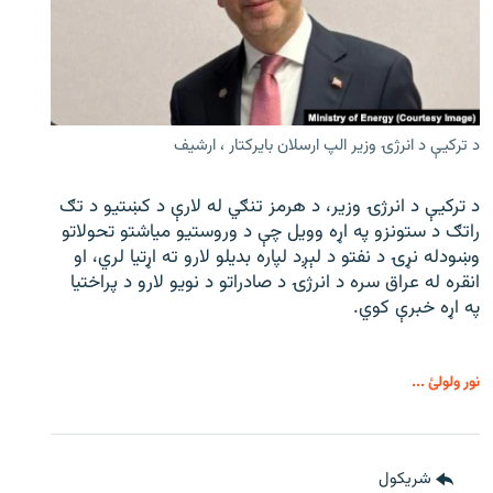
د ترکیې د انرژۍ وزیر الپ ارسلان بایرکتار ، ارشیف
د ترکیې د انرژۍ وزیر، د هرمز تنګي له لارې د کښتیو د تګ
راتګ د ستونزو په اړه وویل چې د وروستیو میاشتو تحولاتو
وښودله نړۍ د نفتو د لېږد لپاره بدیلو لارو ته اړتیا لري، او
انقره له عراق سره د انرژۍ د صادراتو د نویو لارو د پراختیا
په اړه خبرې کوي.
نور ولولئ ...
شريکول