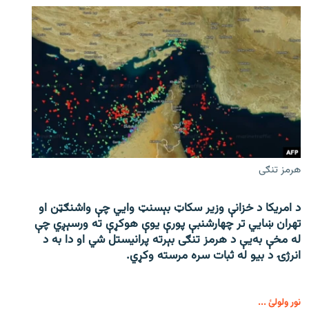
هرمز تنګی
د امریکا د خزانې وزیر سکاټ بېسنټ وایي چې واشنګټن او
تهران ښايي تر چهارشنبې پورې یوې هوکړې ته ورسېږي چې
له مخې به‌یې د هرمز تنګی بېرته پرانیستل شي او دا به د
انرژۍ د بیو له ثبات سره مرسته وکړي.
نور ولولئ ...