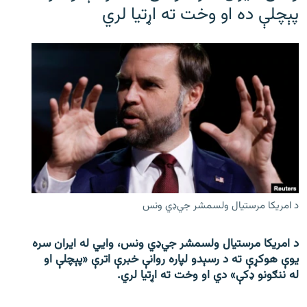
پېچلې ده او وخت ته اړتیا لري
د امریکا مرستیال ولسمشر جي‌ډي ونس
د امریکا مرستیال ولسمشر جي‌ډي ونس، وايي له ایران سره
یوې هوکړې ته د رسېدو لپاره روانې خبرې اترې «پېچلې او
له ننګونو ډکې» دي او وخت ته اړتیا لري.