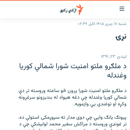
اسرسۍ
ړ
شنبه ۱۷ زمری ۱۴۰۵ کابل ۰۲:۴۶
ېنکونه
کورپاڼه
نړۍ
صلي
راپورونه
تن
خبرونه
افغانستان
ه
لیندۍ ۲۳, ۱۳۹۱
رتلل
د خپرونو جدول
سیمه
افغانستان
د ملګرو ملتو امنیت شورا شمالي کوریا
صلي
مرکې
نړۍ
منځنی ختیځ
ېنو
وغندله
ه
اونیزې خپرونې
نړۍ
رتلل
د ملګرو ملتو امنیت شورا پرون څو ساعته وروسته تر دې
انځوریزه برخه
شمالي کوریا وغندله چې دغه هیواد له بندیزونو سرغړونه
ټون
ورزش
وکړه او توغندی یې وازمویه.
اڼې
ه
د کډوالۍ بحران
پیونګ یانګ وایي چې دوی مدار ته سپوږمکۍ استولې ده.
راجعه
تر غونډې وروسته د مراکش سفیر محمد لولیشکي چې د
'کووېډ-۱۹'