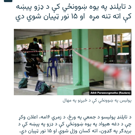
د تایلنډ په یوه ښوونځي کې د ډزو پیښه
کې اته تنه مړه او ۱۵ نور ټپیان شوي دي
پولیس په ښوونځي کې د څیړنو په مهال
د تایلنډ پولیسو د جمعې په ورځ، د زمري ۱۶مه، اعلان وکړ
چې د دغه هېواد په یوه ښوونځي کې د ډزو په پېښه کې د
بریدګر په ګډون، اته کسان وژل شوي او ۱۵ نور ټپیان دي.