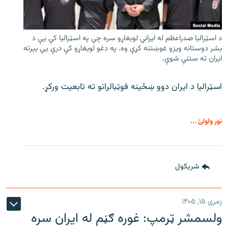
د اسټرالیا صدراعظم له ایراني لوبغاړو سره چې په اسټرالیا کې يې د
بشر دوستانه ویزو غوښتنه کړې وه. په دغو لوبغاړو کې درې يې بیرته
ایران ته ستنې شوې.
اسټرالیا د ایران دوو ښځینه فوټبالرانو ته تابعیت ورکړ.
نور ولولئ ...
شريکول
زمری ۱۵, ۱۴۰۵
ولسمشر ټرمپ: غوره ګڼم له ایران سره