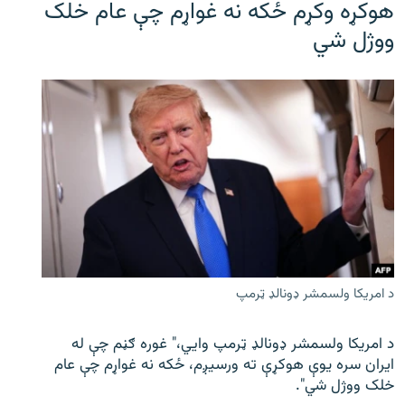
هوکړه وکړم ځکه نه غواړم چې عام خلک
ووژل شي
د امریکا ولسمشر ډونالډ ټرمپ
د امریکا ولسمشر ډونالډ ټرمپ وايي،" غوره ګڼم چې له
ایران سره یوې هوکړې ته ورسیږم، ځکه نه غواړم چې عام
خلک ووژل شي".