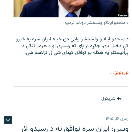
د متحدو ایالاتو ولسمشر ډونالډ ترمپ
د متحدو ایالاتو ولسمشر وايي دی خپله ایران سره په خبرو
کې دخیل دی، جګړه ژر پای ته رسیږي او د هرمز تنګي د
پرانیستلو په هکله یو توافق کیدای شي ژر ترلاسه شي.
نور ولولئ ...
شريکول
زمری ۱۶, ۱۴۰۵
ونس: ایران سره توافق ته د رسېدو لار