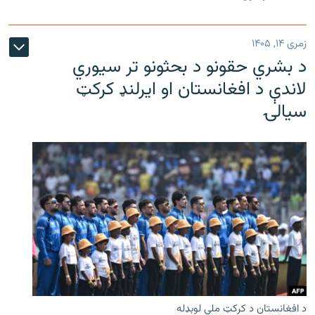
زمری ۱۴, ۱۴۰۵
د بشري حقونو د بحثونو تر سیوري
لاندې د افغانستان او ایرلنډ کرکټ
سیالۍ
د افغانستان د کرکټ ملي لوبډله