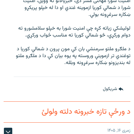
امنیت شورا مهالنی مشر دی، خبریالانو ته وویل، امنیت
اړیکه
شورا د شمالي کوریا ازموینه غندي او دا له خپلو پریکړو
ښکاره سرغړونه بولي.
دري پاڼه
لولیشکي زیاته کړه چې امنیت شورا به خپلو سلامشورو ته
Azadi English
دوام ورکړي، څو شمالي کوریا ته مناسب ځواب ورکړي.
راسره ملګري شئ
د ملګرو ملتو سرمنشي بان کي مون پرون د شمالي کوریا د
توغندي تر ازموینې وروسته په یوه بیان کې دا د ملګرو ملتو
له بندیزونو ښکاره سرغړونه وبلله.
د ازادې اروپا/ ازادي راډيو ټولې پاڼې
شريکول
د ورځې تازه خبرونه دلته ولولئ
زمری ۱۶, ۱۴۰۵