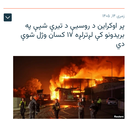
زمری ۱۴, ۱۴۰۵
پر اوکراین د روسیې د تیرې شپې په
بریدونو کې لږترلږه ۱۷ کسان وژل شوې
دي