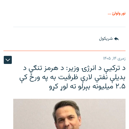
نور ولولئ ...
شريکول
زمری ۱۴, ۱۴۰۵
د ترکیې د انرژۍ وزیر: د هرمز تنګي د
بدیلې نفتي لارې ظرفیت به په ورځ کې
۲.۵ میلیونه بېرلو ته لوړ کړو