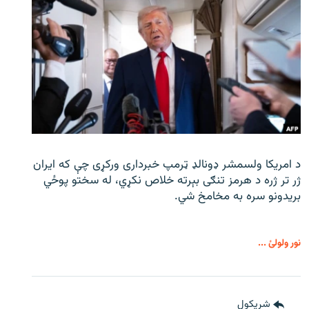
د امریکا ولسمشر ډونالډ ټرمپ خبرداری ورکړی چې که ایران
ژر تر ژره د هرمز تنګی بېرته خلاص نکړي، له سختو پوځي
بریدونو سره به مخامخ شي.
نور ولولئ ...
شريکول