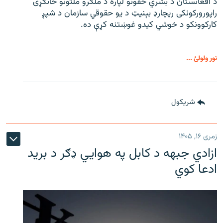
د افغانستان د بشري حقونو لپاره د ملګرو ملتونو ځانګړی
راپورورکونکی ریچارډ بېنیټ د یو حقوقي سازمان د شپږ
کارکوونکو د خوشي کیدو غوښتنه کړې ده.
نور ولولئ ...
شريکول
زمری ۱۶, ۱۴۰۵
ازادي جبهه د کابل په هوايي ډګر د برید
ادعا کوي