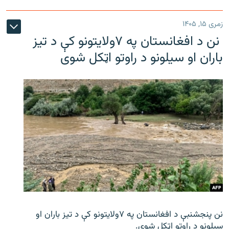
زمری ۱۵, ۱۴۰۵
نن د افغانستان په ۷ولایتونو کې د تیز
باران او سیلونو د راوتو اټکل شوی
نن پنجشنبې د افغانستان په ۷ولایتونو کې د تیز باران او
سیلونو د راوتو اټکل شوی.