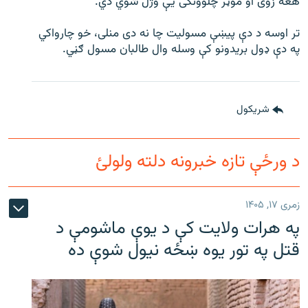
هغه زوی او موټر چلوونکی یې وژل شوي دي.
اړیکه
تر اوسه د دې پیښې مسولیت چا نه دی منلی، خو چارواکي
دري پاڼه
په دې ډول بریدونو کې وسله وال طالبان مسول ګڼي.
Azadi English
راسره ملګري شئ
شريکول
د ورځې تازه خبرونه دلته ولولئ
د ازادې اروپا/ ازادي راډيو ټولې پاڼې
زمری ۱۷, ۱۴۰۵
په هرات ولایت کې د یوې ماشومې د
قتل په تور یوه ښځه نیول شوې ده