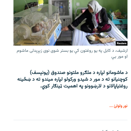
ارشیف، د کابل په یو روغتون کې یو بستر شوی نوی زېږېدلی ماشوم
او مور یې
د ماشومانو لپاره د ملګرو ملتونو صندوق (یونېسف)
کوچنیانو ته د مور د شیدو ورکولو لپاره میندو ته د ښځینه
روغتیاپالانو د لارښوونو په اهمیت ټینګار کوي.
نور ولولئ ...