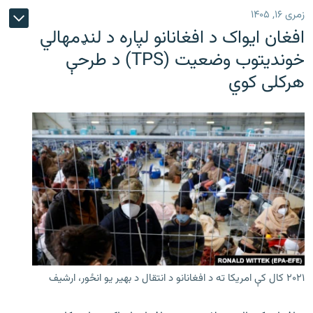
زمری ۱۶, ۱۴۰۵
افغان ایواک د افغانانو لپاره د لنډمهالي
خوندیتوب وضعیت (TPS) د طرحې
هرکلی کوي
۲۰۲۱ کال کې امریکا ته د افغانانو د انتقال د بهیر یو انځور، ارشیف