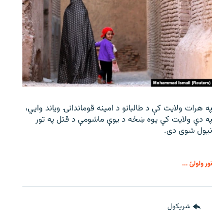
په هرات ولایت کې د طالبانو د امینه قوماندانۍ ویاند وايي،
په دې ولایت کې یوه ښځه د یوې ماشومې د قتل په تور
نیول شوی دی.
نور ولولئ ...
شريکول