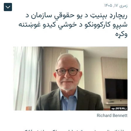
زمری ۱۷, ۱۴۰۵
ریچارډ بېنیټ د یو حقوقي سازمان د
شپږو کارکوونکو د خوشي کیدو غوښتنه
وکړه
Richard Bennett