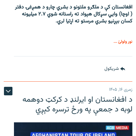
افغانستان کې د ملګرو ملتونو د بشري چارو د همږغۍ دفتر
( اوچا) وايي سږکال هېواد ته راستانه شوي ۲.۷ میلیونه
کسان بېړنیو بشري مرستو ته اړتیا لري.
نور ولولئ ...
شريکول
زمری ۱۶, ۱۴۰۵
د افغانستان او ایرلنډ د کرکټ دوهمه
لوبه د جمعې په ورځ ترسره کېږي