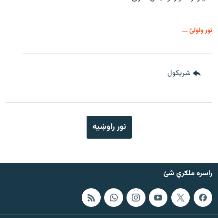
نور ولولئ ...
شريکول
نور راوښيه
راسره ملګري شئ