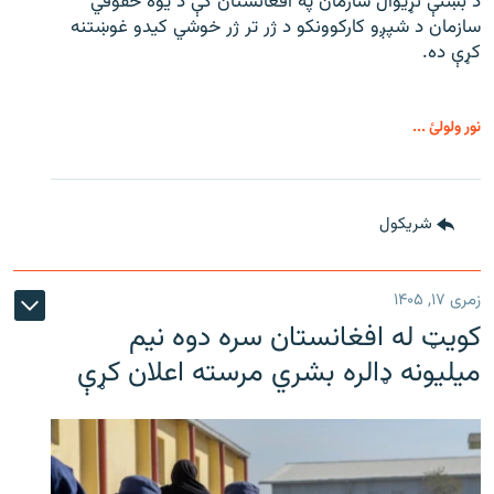
د بښنې نړیوال سازمان په افغانستان کې د یوه حقوقي
سازمان د شپږو کارکوونکو د ژر تر ژر خوشي کیدو غوښتنه
کړې ده.
نور ولولئ ...
شريکول
زمری ۱۷, ۱۴۰۵
کویټ له افغانستان سره دوه نیم
میلیونه ډالره بشري مرسته اعلان کړې