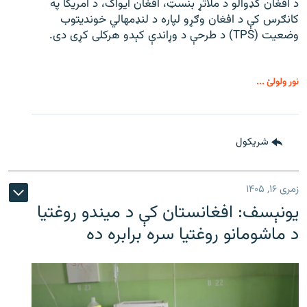
د افغان کډوالو د ملاتړ بنسټ، افغان ایواک، د امریکا په
کانګرس کې د افغان وګړو لپاره د لنډمهالي خوندیتوب
وضعیت (TPS) د طرحې د وړاندې کېدو هرکلی کړی دی.
نور ولولئ ...
شريکول
زمری ۱۶, ۱۴۰۵
یونېسف: افغانستان کې د میندو روغتیا
د ماشومانو روغتیا سره برابره ده