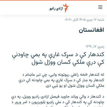
اسرسۍ
ړ
شنبه ۱۷ زمری ۱۴۰۵ کابل ۰۶:۲۰
ېنکونه
کورپاڼه
افغانستان
صلي
راپورونه
تن
خبرونه
افغانستان
ه
زمری ۱۷, ۱۳۹۱
رتلل
د خپرونو جدول
سیمه
افغانستان
کندهار کې د سړک غاړې په بمي چاودنې
صلي
مرکې
نړۍ
منځنی ختیځ
ېنو
کې درې ملکي کسان ووژل شول
ه
اونیزې خپرونې
نړۍ
رتلل
له کندهار څخه راغلي رپوټونه وایي، چې تیر ماښام د
انځوریزه برخه
کندهار په ښار کې د سړک غاړې په بمي چاودنه کې درې
ټون
ورزش
ملکي کسان ووژل شول او یو ټپي دی.
اڼې
ه
د کډوالۍ بحران
د کندهار د والي ویاند جاوید فیصل ازادۍ رادیو وویل، په دې
راجعه
چاودنه کې په کندهار کې د ملي راډيو ټلویزیون د امر ورور د
'کووېډ-۱۹'