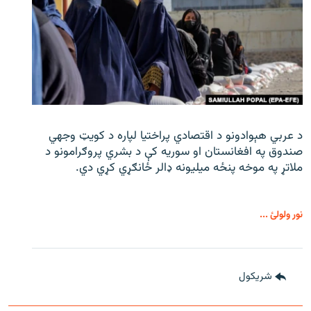
د عربي هېوادونو د اقتصادي پراختیا لپاره د کویټ وجهي
صندوق په افغانستان او سوریه کې د بشري پروګرامونو د
ملاتړ په موخه پنځه میلیونه ډالر ځانګړي کړي دي.
نور ولولئ ...
شريکول