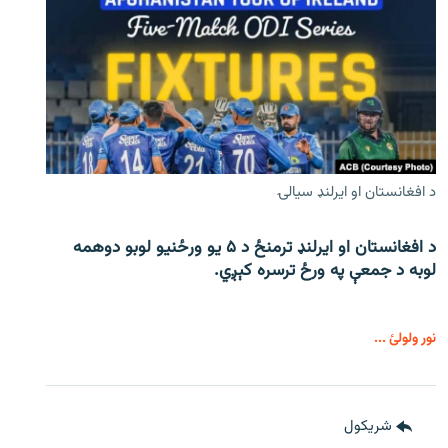
د افغانستان او ایرلنډ سیالۍ
د افغانستان او ایرلنډ ترمنځ د ۵ یو ورځنیو لوبو دوهمه
لوبه د جمعې په ورځ ترسره کېږي.
نور ولولئ ...
شريکول