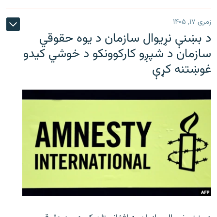
زمری ۱۷, ۱۴۰۵
د بښنې نړیوال سازمان د یوه حقوقي
سازمان د شپږو کارکوونکو د خوشي کیدو
غوښتنه کړې