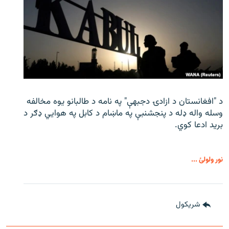
د "افغانستان د ازادۍ دجبهې" په نامه د طالبانو یوه مخالفه
وسله واله ډله د پنجشنبې په ماښام د کابل په هوايي ډګر د
برید ادعا کوي.
نور ولولئ ...
شريکول