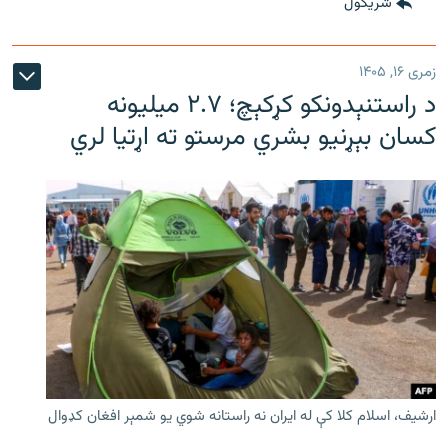
شريکول
زمری ۱۶, ۱۴۰۵
د راستنېدونکو کړکېچ؛ ۲.۷ میلیونه
کسان بېړنیو بشري مرستو ته اړتیا لري
ارشیف، اسلام کلا کې له ایران نه راستانه شوي یو شمېر افغان کډوال