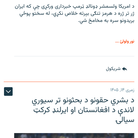
د امریکا ولسمشر ډونالډ ټرمپ خبرداری ورکړی چې که ایران
ژر تر ژره د هرمز تنګی بېرته خلاص نکړي، له سختو پوځي
بریدونو سره به مخامخ شي.
نور ولولئ ...
شريکول
زمری ۱۴, ۱۴۰۵
د بشري حقونو د بحثونو تر سیوري
لاندې د افغانستان او ایرلنډ کرکټ
سیالۍ