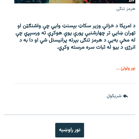
هرمز تنګی
د امریکا د خزانې وزیر سکاټ بېسنټ وایي چې واشنګټن او
تهران ښايي تر چهارشنبې پورې یوې هوکړې ته ورسېږي چې
له مخې به‌یې د هرمز تنګی بېرته پرانیستل شي او دا به د
انرژۍ د بیو له ثبات سره مرسته وکړي.
نور ولولئ ...
شريکول
نور راوښيه