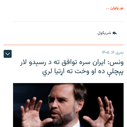
نور ولولئ ...
شريکول
زمری ۱۶, ۱۴۰۵
ونس: ایران سره توافق ته د رسېدو لار
پېچلې ده او وخت ته اړتیا لري