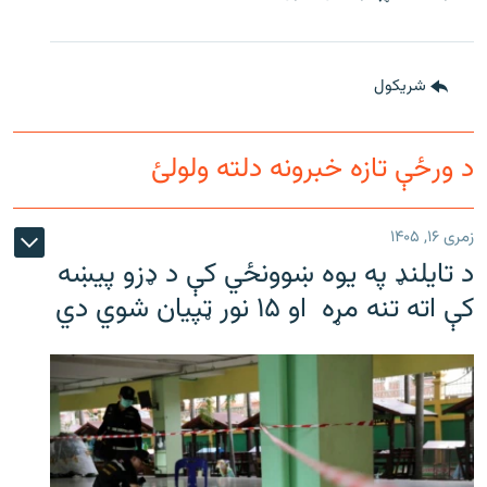
شريکول
د ورځې تازه خبرونه دلته ولولئ
زمری ۱۶, ۱۴۰۵
د تایلنډ په یوه ښوونځي کې د ډزو پیښه
کې اته تنه مړه او ۱۵ نور ټپیان شوي دي