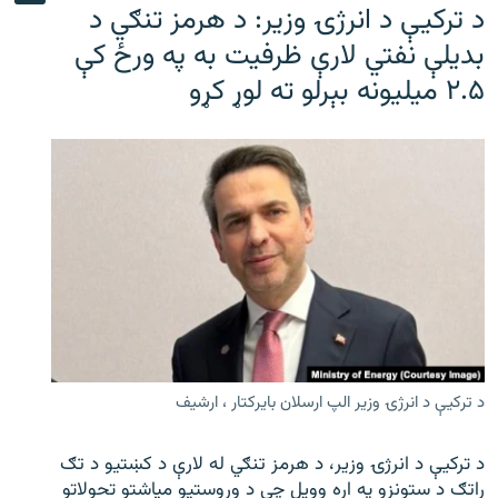
د ترکیې د انرژۍ وزیر: د هرمز تنګي د
بدیلې نفتي لارې ظرفیت به په ورځ کې
۲.۵ میلیونه بېرلو ته لوړ کړو
د ترکیې د انرژۍ وزیر الپ ارسلان بایرکتار ، ارشیف
د ترکیې د انرژۍ وزیر، د هرمز تنګي له لارې د کښتیو د تګ
راتګ د ستونزو په اړه وویل چې د وروستیو میاشتو تحولاتو