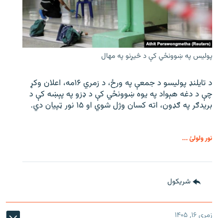
پولیس په ښوونځي کې د څیړنو په مهال
د تایلنډ پولیسو د جمعې په ورځ، د زمري ۱۶مه، اعلان وکړ
چې د دغه هېواد په یوه ښوونځي کې د ډزو په پېښه کې د
بریدګر په ګډون، اته کسان وژل شوي او ۱۵ نور ټپیان دي.
نور ولولئ ...
شريکول
زمری ۱۶, ۱۴۰۵