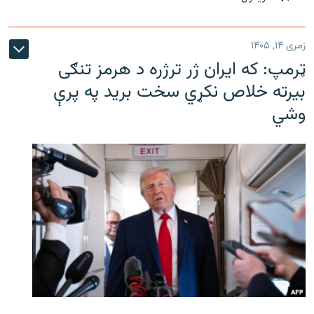
زمری ۱۴, ۱۴۰۵
ټرمپ: که ایران ژر ترژره د هرمز تنګی
بیرته خلاص نکړي سخت برید په پرې
وشي