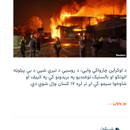
د اوکراین چارواکي وایي، د روسیې د تیرې شپې د بې‌ پیلوټه
الوتکو او بالستیک توغندیو په بریدونو کې په کییف او
شاوخوا سیمو کې لږ تر لږه ۱۷ کسان وژل شوي دي.
نور ولولئ ...
شريکول