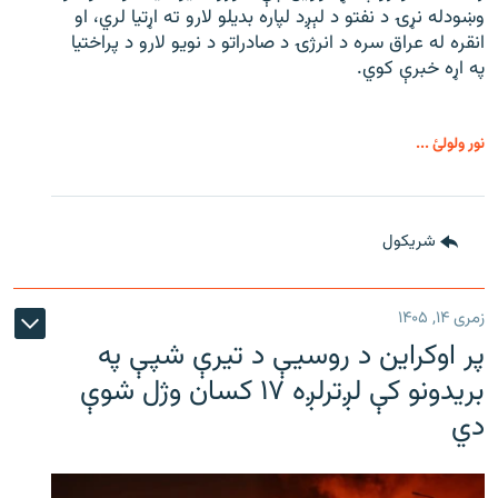
وښودله نړۍ د نفتو د لېږد لپاره بدیلو لارو ته اړتیا لري، او
انقره له عراق سره د انرژۍ د صادراتو د نویو لارو د پراختیا
په اړه خبرې کوي.
نور ولولئ ...
شريکول
زمری ۱۴, ۱۴۰۵
پر اوکراین د روسیې د تیرې شپې په
بریدونو کې لږترلږه ۱۷ کسان وژل شوې
دي