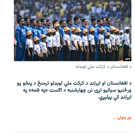
د افغانستان د کرکټ ملي لوبډله
د افغانستان او ایرلنډ د کرکټ ملي لوبډلو ترمنځ د پنځو یو
ورځنیو سیالیو لړۍ نن چهارشنبه د اګسټ «په ۵مه» په
ایرلنډ کې پیلېږي.
نور ولولئ ...