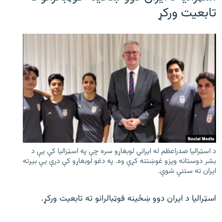
تابعیت ورکړ
د اسټرالیا صدراعظم له ایراني لوبغاړو سره چې په اسټرالیا کې يې د
بشر دوستانه ویزو غوښتنه کړې وه. په دغو لوبغاړو کې درې يې بیرته
ایران ته ستنې شوې.
اسټرالیا د ایران دوو ښځینه فوټبالرانو ته تابعیت ورکړ.