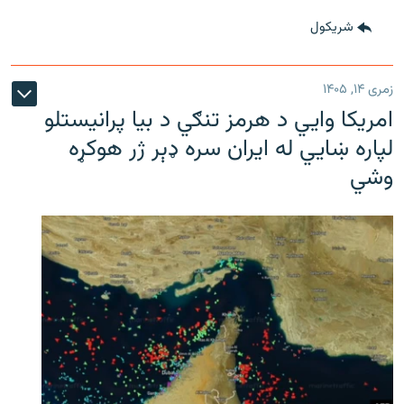
شريکول
زمری ۱۴, ۱۴۰۵
امریکا وايي د هرمز تنګي د بیا پرانیستلو
لپاره ښایي له ایران سره ډېر ژر هوکړه
وشي