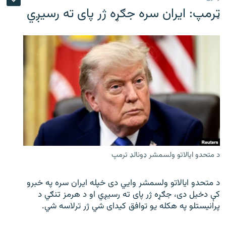
ټرمپ: ایران سره جګړه ژر پای ته رسیږي
د متحدو ایالاتو ولسمشر ډونالډ ترمپ
د متحدو ایالاتو ولسمشر وايي دی خپله ایران سره په خبرو
کې دخیل دی، جګړه ژر پای ته رسیږي او د هرمز تنګي د
پرانیستلو په هکله یو توافق کیدای شي ژر ترلاسه شي.