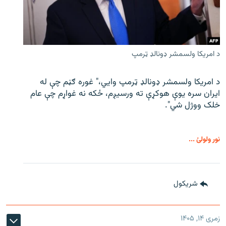
د امریکا ولسمشر ډونالډ ټرمپ
د امریکا ولسمشر ډونالډ ټرمپ وايي،" غوره ګڼم چې له
ایران سره یوې هوکړې ته ورسیږم، ځکه نه غواړم چې عام
خلک ووژل شي".
نور ولولئ ...
شريکول
زمری ۱۴, ۱۴۰۵