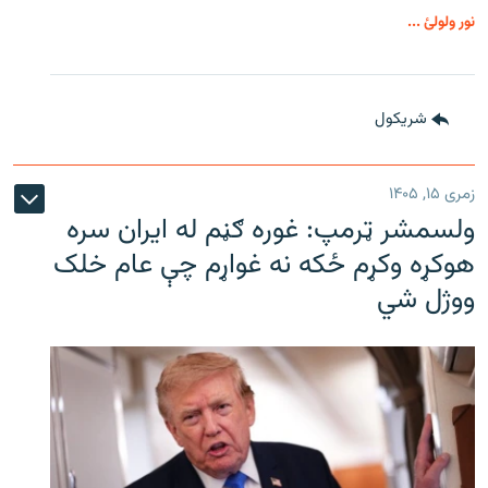
نور ولولئ ...
شريکول
زمری ۱۵, ۱۴۰۵
ولسمشر ټرمپ: غوره ګڼم له ایران سره
هوکړه وکړم ځکه نه غواړم چې عام خلک
ووژل شي