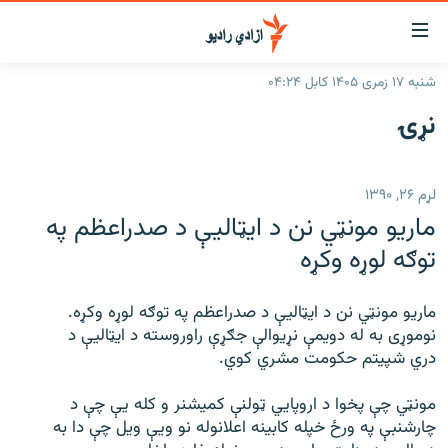
اسرسۍ
ړ
شنبه ۱۷ زمری ۱۴۰۵ کابل ۰۴:۲۴
ېنکونه
کورپاڼه
نړۍ
صلي
راپورونه
تن
خبرونه
افغانستان
ه
لړم ۲۶, ۱۳۹۰
رتلل
د خپرونو جدول
سیمه
افغانستان
ماریو مونټي نن د ایټاليې د صدراعظم په
صلي
مرکې
نړۍ
منځنی ختیځ
ېنو
توګه لوړه وکړه
ه
اونیزې خپرونې
نړۍ
رتلل
ماریو مونټي نن د ایټاليې د صدراعظم په توګه لوړه وکړه.
انځوریزه برخه
نوموړی به له دویمې نړیوالې جګړې راوروسته د ایټالیې د
ټون
ورزش
دري شپیتم حکومت مشري کوي.
اڼې
ه
د کډوالۍ بحران
مونټي چې پخوا د اروپايي ټولنې کمیشنر و کله یې چې د
راجعه
چارشنبې په ورځ خپله کابینه اعلانوله نو ویې ویل چې دا به
'کووېډ-۱۹'