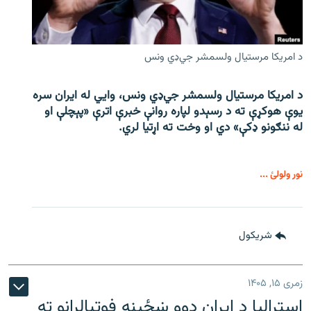
د امریکا مرستیال ولسمشر جي‌ډي ونس
د امریکا مرستیال ولسمشر جي‌ډي ونس، وايي له ایران سره
یوې هوکړې ته د رسېدو لپاره روانې خبرې اترې «پېچلې او
له ننګونو ډکې» دي او وخت ته اړتیا لري.
نور ولولئ ...
شريکول
زمری ۱۵, ۱۴۰۵
اسټرالیا د ایران دوو ښځینه فوټبالرانو ته