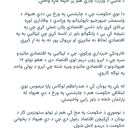
د ماليې د وزارت چارې هم پر خپله غاړه واخلي.
اړیکه
دا نوي حکومت چې د چارشنبې په ورځ یې ددې هیواد د
دري پاڼه
ولسمشر جیورجیو ناپولیتانو په وړاندې د وفادارۍ لوړه
پرځای کړي باید داسې اقتصادي پلان عملي کړي چې په
Azadi English
نتیجه کې یې د پانګوالو باور تر لاسه کړي چې ایټاليې به په
اقتصادي لحاظ نه ماتیږي او نړیوال پور ته به نه اړ کېږي.
راسره ملګري شئ
څارونکي خبرداري ورکوي، چې د ایټاليې په اقتصادي ماتیدو
سره چې د ایرو زون دریم لوی اقتصاد دی د هغو ټولو ۱۷
هېوادونو د اقتصادي ماتیدو ویره شته چې ایرو د پولي واحد
د ازادې اروپا/ ازادي راډيو ټولې پاڼې
په توګه کاروي.
له بلې په یونان کې د صدراعظم لوکاس پاپا ډیموس نوي
ایتلافي حکومت هم د چارشنبې په ورځ د دې هېواد له
پارلمان څخه د باور رايې واخیستي.
د نوموړي د حکومت په مخ کې هم تر ټولو ستونزمن کار د
یونان د کړکیچن اقتصاد رغول دي چې د دې هېواد د پخواني
حکومت د نړېدو لامل شول.