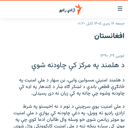
اسرسۍ
ړ
جمعه ۱۶ زمری ۱۴۰۵ کابل ۰۱:۲۰
ېنکونه
کورپاڼه
افغانستان
صلي
راپورونه
تن
خبرونه
افغانستان
ه
غویی ۲۹, ۱۳۹۰
رتلل
د خپرونو جدول
سیمه
افغانستان
د هلمند په مرکز کې چاودنه شوې
صلي
مرکې
نړۍ
منځنی ختیځ
ېنو
ه
د هلمند امنیتي مسولین وایي، نن سهار د ملي امنیت په
اونیزې خپرونې
نړۍ
رتلل
ځانګړې قطعې باندې د لښکر ګاه ښار د کندهار په اډه کې
انځوریزه برخه
چاودنه وشوه چې چاته په کې زیان نه دی رسیدلی.
ټون
ورزش
اڼې
د ملي امنیت یوې سرچینې د نوم د نه اخیستو په شرط
ه
د کډوالۍ بحران
ازادۍ راډیو ته وویل، په دغې چاودنه کې یوازې د ملي امنیت
راجعه
یو موټر زیانمن شوی خو وسله وال طالبان ادعا کوي چې په
'کووېډ-۱۹'
موټر کې سپاره پنځه تنه د ملي امنیت کارکوونکي وژل شوي.