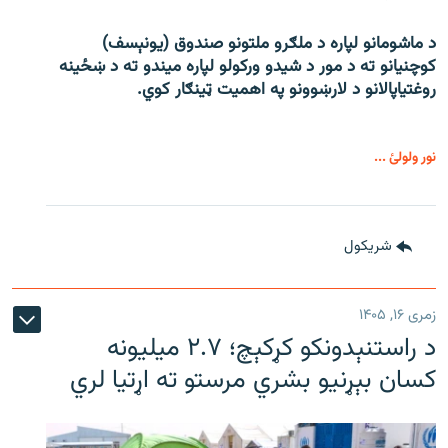
د ماشومانو لپاره د ملګرو ملتونو صندوق (یونېسف)
کوچنیانو ته د مور د شیدو ورکولو لپاره میندو ته د ښځینه
روغتیاپالانو د لارښوونو په اهمیت ټینګار کوي.
نور ولولئ ...
شريکول
زمری ۱۶, ۱۴۰۵
د راستنېدونکو کړکېچ؛ ۲.۷ میلیونه
کسان بېړنیو بشري مرستو ته اړتیا لري