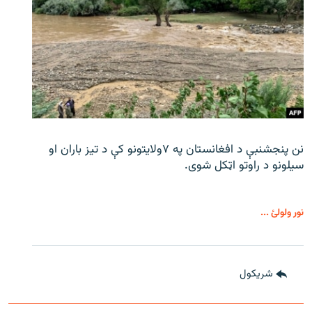
نن پنجشنبې د افغانستان په ۷ولایتونو کې د تیز باران او
سیلونو د راوتو اټکل شوی.
نور ولولئ ...
شريکول