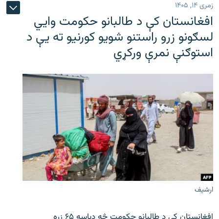
زمری ۱۴, ۱۴۰۵
افغانستان کې د طالبانو حکومت وايي
لسګونو زرو راستنو شویو کورنیو ته یې د
استوګنې نمرې ورکړي
ارشیف
افغانستان کې د طالبانو حکومت څه دپاسه ۶۵ زره