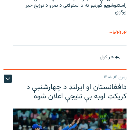
راستنوشویو کورنیو ته د استوګنې د نمرو د توزیع خبر
ورکوي.
نور ولولئ ...
شريکول
زمری ۱۴, ۱۴۰۵
دافغانستان او ایرلنډ د چهارشنبې د
کریکټ لوبه بې نتیجې اعلان شوه