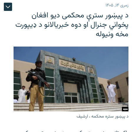
زمری ۱۴, ۱۴۰۵
د پیښور سترې محکمی دیو افغان
پخواني جنرال او دوه خبریالانو د ډیپورت
مخه ونیوله
د پیښور ستره محکمه ، ارشیف