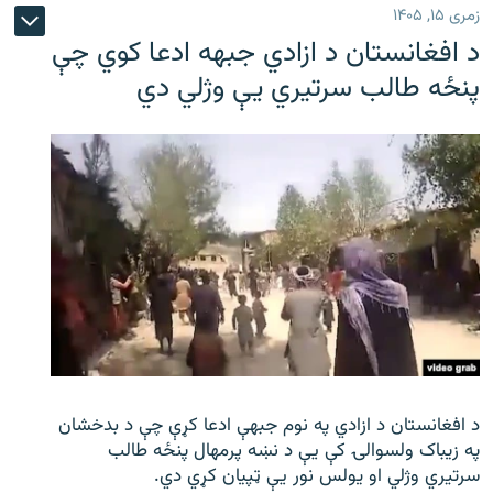
زمری ۱۵, ۱۴۰۵
د افغانستان د ازادي جبهه ادعا کوي چې
پنځه طالب سرتیري يې وژلي دي
د افغانستان د ازادي په نوم جبهې ادعا کړې چې د بدخشان
په زیباک ولسوالۍ کې يې د نښه پرمهال پنځه طالب
سرتیري وژلي او یولس نور يې ټپیان کړي دي.