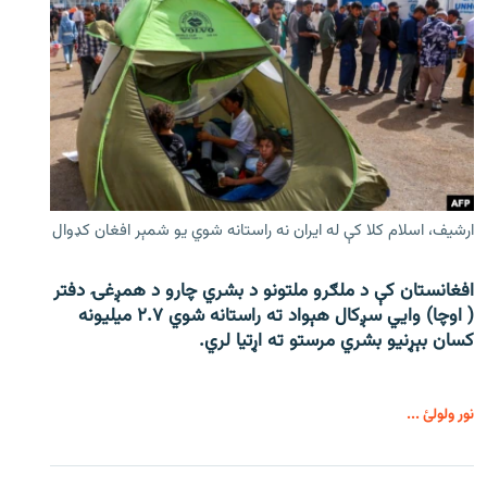
ارشیف، اسلام کلا کې له ایران نه راستانه شوي یو شمېر افغان کډوال
افغانستان کې د ملګرو ملتونو د بشري چارو د همږغۍ دفتر
( اوچا) وايي سږکال هېواد ته راستانه شوي ۲.۷ میلیونه
کسان بېړنیو بشري مرستو ته اړتیا لري.
نور ولولئ ...