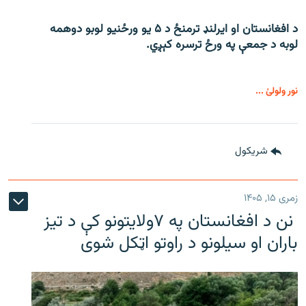
د افغانستان او ایرلنډ ترمنځ د ۵ یو ورځنیو لوبو دوهمه
لوبه د جمعې په ورځ ترسره کېږي.
نور ولولئ ...
شريکول
زمری ۱۵, ۱۴۰۵
نن د افغانستان په ۷ولایتونو کې د تیز
باران او سیلونو د راوتو اټکل شوی