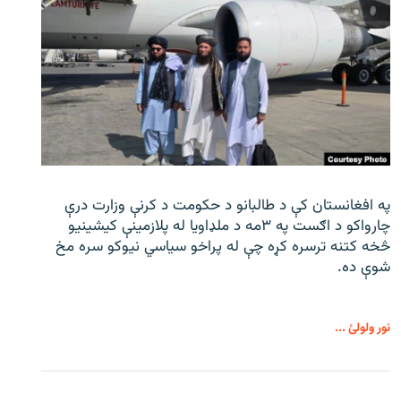
په افغانستان کې د طالبانو د حکومت د کرنې وزارت درې
چارواکو د اګست په ۳مه د ملډاویا له پلازمینې کیشینیو
څخه کتنه ترسره کړه چې له پراخو سیاسي نیوکو سره مخ
شوې ده.
نور ولولئ ...