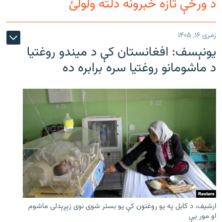
د ورځې تازه خبرونه دلته ولولئ
زمری ۱۶, ۱۴۰۵
یونېسف: افغانستان کې د میندو روغتیا
د ماشومانو روغتیا سره برابره ده
ارشیف، د کابل په یو روغتون کې یو بستر شوی نوی زېږېدلی ماشوم
او مور یې