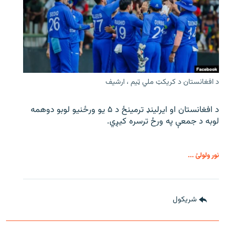
د افغانستان د کریکټ ملي ټیم ، ارشیف
د افغانستان او ایرلینډ ترمینځ د ۵ یو ورځنیو لوبو دوهمه
لوبه د جمعې په ورځ ترسره کیږي.
نور ولولئ ...
شريکول