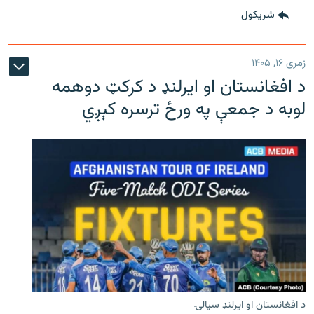
شريکول
زمری ۱۶, ۱۴۰۵
د افغانستان او ایرلنډ د کرکټ دوهمه
لوبه د جمعې په ورځ ترسره کېږي
د افغانستان او ایرلنډ سیالۍ