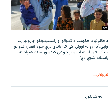
د طالبانو د حکومت د کډوالو او راستنیدونکو چارو وزارت
وايي،"په روانه اوونۍ کې څه باندې درې سوه افغان کډوالو
د پاکستان له زندانونو تر خوشي کیدو وروسته هېواد ته
راستانه شوي دي".
نور ولولئ ...
شريکول