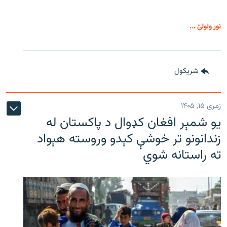
نور ولولئ ...
شريکول
زمری ۱۵, ۱۴۰۵
یو شمېر افغان کډوال د پاکستان له
زندانونو تر خوشې کېدو وروسته هېواد
ته راستانه شوي