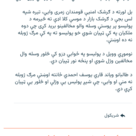
اړیکه
بل لورته د ګرشک امنیې قومندان زمری وایي، تیره شپه
لس بجې د ګرشک بازار د موسې کلا اډې ته څیرمه د
دري پاڼه
پولیسو پر پوستې وسله والو مخالفینو برید کړی چې دوه
Azadi English
ملکیان په کې ټپیان شوي خو پولیسو ته په کې مرګ ژوبله
نه ده اوښتې.
راسره ملګري شئ
نوموړي وویل د پولیسو په ځوابي ډزو کې څلور وسله وال
مخالفین وژل شوي او پنځه نور ټپیان دي.
د طالبانو ویاند قاري یوسف احمدي ځانته اوښتې مرګ ژوبله
د ازادې اروپا/ ازادي راډيو ټولې پاڼې
نه مني او وایي، چې شپږ پولیس یې وژلې او څلور یې ټپیان
کړي دي.
شريکول