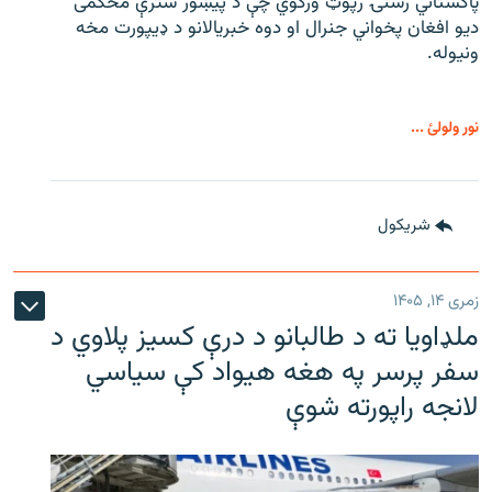
پاکستاني رسنۍ رپوټ ورکوي چې د پیښور سترې محکمی
دیو افغان پخواني جنرال او دوه خبریالانو د ډیپورت مخه
ونیوله.
نور ولولئ ...
شريکول
زمری ۱۴, ۱۴۰۵
ملډاویا ته د طالبانو د درې کسیز پلاوي د
سفر پرسر په هغه هیواد کې سیاسي
لانجه راپورته شوې