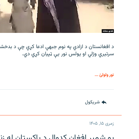
د افغانستان د ازادي په نوم جبهې ادعا کړې چې د بدخش
سرتیري وژلي او یولس نور يې ټپیان کړي دي.
نور ولولئ ...
شريکول
زمری ۱۵, ۱۴۰۵
یو شمېر افغان کډوال د پاکستان له زن