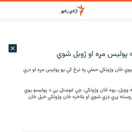
 يوې ځان وژونكي حملې په ترڅ كې يو پوليس مړه او درې
ته وويل، يوه ځان وژونكي، چې غوښتل يې د پوليسو يوې
و وروسته پرې ډزي شوي او بلاخره ځان وژونكي خپل ځان