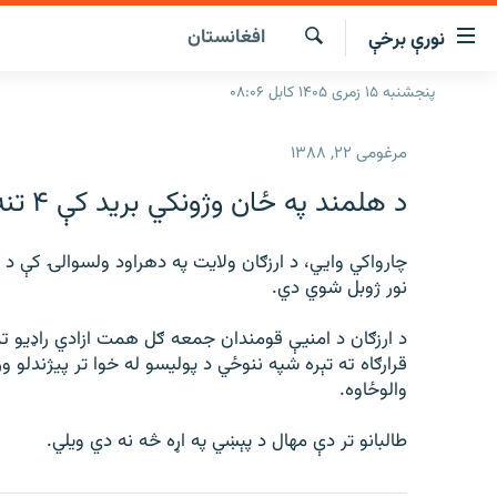
افغانستان
نورې برخې
اسرسۍ
ړ
لټون
پنجشنبه ۱۵ زمری ۱۴۰۵ کابل ۰۸:۰۶
کورپاڼه
ېنکونه
راپورونه
صلي
مرغومی ۲۲, ۱۳۸۸
تن
خبرونه
افغانستان
د هلمند په ځان وژونکي برید کې ۴ تنه پولیس مړه او ژوبل شوي
ه
د خپرونو جدول
سیمه
افغانستان
رتلل
صلي
مرکې
چارواكي وايي، د ارزګان ولايت په دهراود ولسوالۍ كې د
نړۍ
منځنی ختیځ
ېنو
نور ژوبل شوي دي.
اونیزې خپرونې
نړۍ
ه
رتلل
د ارزګان د امنيې قومندان جمعه ګل همت ازادي راډيو 
انځوریزه برخه
قرارګاه ته تېره شپه ننوځي د پوليسو له خوا تر پيژندل
ورزش
ټون
والوځاوه.
اڼې
د کډوالۍ بحران
ه
طالبانو تر دې مهال د پېښي په اړه څه نه دي ويلي.
راجعه
'کووېډ-۱۹'