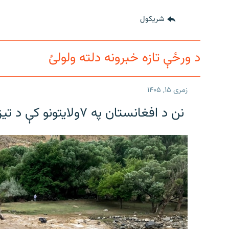
اړیکه
شريکول
د ورځې تازه خبرونه دلته ولولئ
زمری ۱۵, ۱۴۰۵
نن د افغانستان په ۷ولایتونو کې د تیز باران او سیلونو د راوتو اټکل شوی