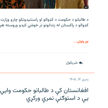
د طالبانو د حکومت د کډوالو او راستنیدونکو چارو وزارت
کډوالو د پاکستان له زندانونو تر خوشي کیدو وروسته هې
نور ولولئ ...
شريکول
زمری ۱۴, ۱۴۰۵
افغانستان کې د طالبانو حکومت وايي ل
یې د استوګنې نمرې ورکړي