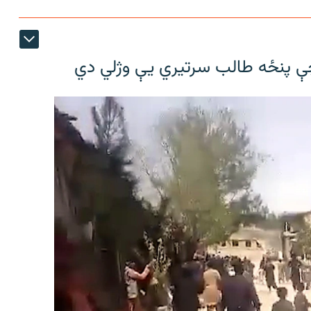
چې پنځه طالب سرتیري يې وژلي دي