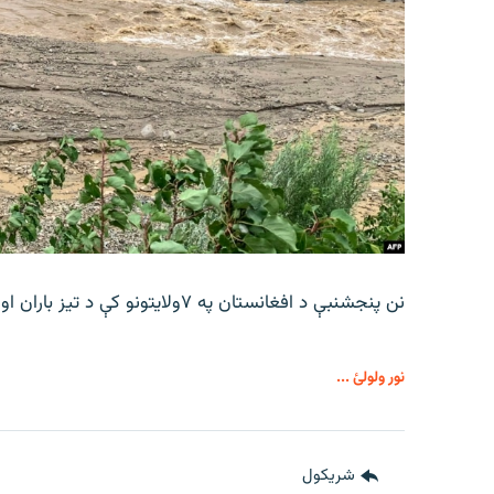
نن پنجشنبې د افغانستان په ۷ولایتونو کې د تیز باران او سیلونو د راوتو اټکل شوی.
نور ولولئ ...
شريکول