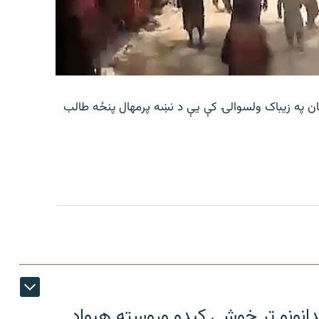
ان په زیباک ولسوالۍ کې يې د نښه پرمهال پنځه طالب
دانونو تر خوشې کېدو وروسته هېواد