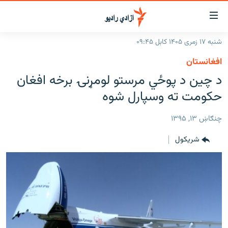
اسرسۍ
ړ
شنبه ۱۷ زمری ۱۴۰۵ کابل ۰۹:۴۵
ېنکونه
کورپاڼه
افغانستان
صلي
راپورونه
د چین د پوځي مرستو لومړنۍ برخه افغان
تن
خبرونه
افغانستان
حکومت ته وسپارل شوه
ه
رتلل
د خپرونو جدول
سیمه
افغانستان
صلي
چنګاښ ۱۳, ۱۳۹۵
مرکې
نړۍ
منځنی ختیځ
ېنو
شريکول
ه
اونیزې خپرونې
نړۍ
رتلل
انځوریزه برخه
ټون
ورزش
اڼې
ه
د کډوالۍ بحران
راجعه
'کووېډ-۱۹'