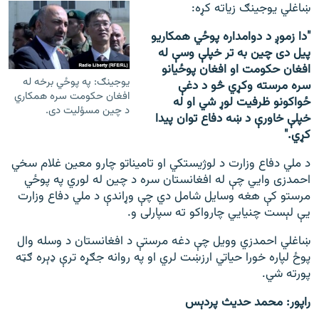
ښاغلي یوجینګ زیاته کړه:
"دا زموږ د دوامداره پوځي همکاریو
پیل دی چین به تر خپلې وسې له
افغان حکومت او افغان پوځيانو
یوجینګ: په پوځي برخه له
سره مرسته وکړي څو د دغې
افغان حکومت سره همکاري
ځواکونو ظرفیت لوړ شي او له
د چین مسؤلیت دی.
خپلې خاورې د ښه دفاع توان پیدا
کړي."
د ملي دفاع وزارت د لوژیستکي او تامیناتو چارو معین غلام سخي
احمدزی وايي چې له افغانستان سره د چین له لوري په پوځي
مرستو کې هغه وسایل شامل دي چې وړاندې د ملي دفاع وزارت
یې لېست چنیايي چارواکو ته سپارلی و.
ښاغلي احمدزي وویل چې دغه مرستې د افغانستان د وسله وال
پوځ لپاره خورا حیاتي ارزښت لري او په روانه جګړه ترې ډېره ګټه
پورته شي.
راپور: محمد حدیث پردېس