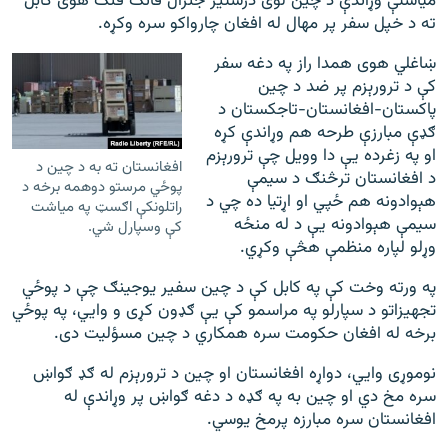
میاشتې وړاندې د چین لوی درستیز جنرال فانګ فنګ هوی کابل
ته د خپل سفر پر مهال له افغان چارواکو سره وکړه.
ښاغلي هوی همدا راز په دغه سفر
کې د ترورېزم پر ضد د چین
پاکستان-افغانستان-تاجکستان د
ګډې مبارزې طرحه هم وړاندې کړه
او په زغرده یې دا وویل چې ترورېزم
افغانستان ته به د چین د
د افغانستان ترڅنګ د سیمې
پوځي مرستو دوهمه برخه د
هېوادونه هم ځپي او اړتیا ده چي د
راتلونکې اګسټ په میاشت
سیمې هېوادونه یې د له منځه
کې وسپارل شي.
وړلو لپاره منظمې هڅې وکړي.
په ورته وخت کې په کابل کې د چین سفیر یوجینګ چې د پوځي
تجهیزاتو د سپارلو په مراسمو کې یې ګډون کړی و وايي، په پوځي
برخه له افغان حکومت سره همکاري د چین مسؤلیت دی.
نوموړی وايي، دواړه افغانستان او چین د ترورېزم له ګډ ګواښ
سره مخ دي او چین به په ګډه د دغه ګواښ پر وړاندې له
افغانستان سره مبارزه پرمخ یوسي.