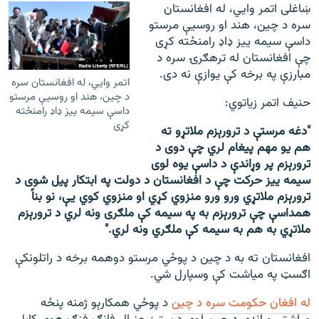
ښاغلی اتمر وايي، له افغانستان
سره د چین، هند او روسیې مرستو
داسې سیمه ییز ډاډ رامنځته کړی
چې افغانستان له ترهګرۍ سره د
مبارزې په برخه کې یوازې نه دی.
اتمر وايي، له افغانستان سره
د چین، هند او روسیې مرستو
حنیف اتمر زیاتوي:
داسې سیمه ییز ډاډ رامنځته
کړی
"دغه مرستې د ترورېزم ملاتړو ته
هم یو مهم پیغام لري چې دوی د
ترورېزم پر وړاندې د داسې یوه لوی
سیمه ییز حرکت چې د افغانستان د دولت په ابتکار پیل شوی د
ترورېزم ملاتړي ورو ورو منزوي کړي او منزوي کوي یې، نو بناً
همداسې چې ترورېزم به په سیمه کې ملګری ونه لري د ترورېزم
ملاتړي به هم به سیمه کې ملګري ونه لري."
افغانستان ته به د چین د پوځي مرستو دوهمه برخه د راتلونکې
اګسټ په میاشت کې وسپارل شي.
له افغان حکومت سره د چین
د پوځي همکارېو ژمنه پنځه