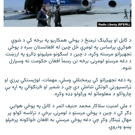
اړیکه
دري پاڼه
Azadi English
د کابل او پیکینګ ترمنځ د پوځي همکاریو په برخه کې د شوې
هوکړې پراساس په لومړي ځل چین له افغانستان سره د پوځي
راسره ملګري شئ
تجهیزاتو مرسته وکړه، د چین د لسګونو میلیونو ډالرو په ارزښت
د دغه مرستو لومړنۍ برخه نن رسماً افغان حکومت ته وسپارل
شوه.
د ازادې اروپا/ ازادي راډيو ټولې پاڼې
په دغه تجهیزاتو کې پرمختللې وسلې، مهمات، لوژیستکي پرزې او
ټرانسپورټي الوتکې شاملې دي چې د شمېر او څرنګوالي په اړه یې
چارواکو د معلوماتو له ورکولو ډډه وکړه.
د ملي امنیت سلاکار محمد حنیف اتمر د کابل په پوځي هوايي
ډګر کې د چین د پوځي مرستو د لومړنۍ برخې د ترلاسه کولو پر
مهال ټینګار وکړ چې دغه پوځي مرستې به افغان ځواکونه پرخپلو
پښو ودروي.