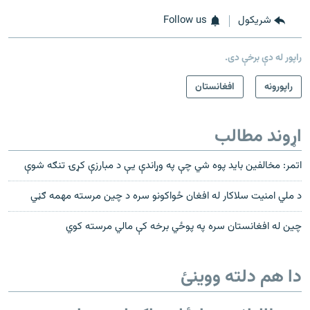
شريکول
Follow us
راپور له دې برخې دی.
راپورونه
افغانستان
اړوند مطالب
اتمر: مخالفین باید پوه شي چې په وړاندې یې د مبارزې کړۍ تنګه شوې
د ملي امنیت سلاکار له افغان ځواکونو سره د چین مرسته مهمه ګڼي
چین له افغانستان سره په پوځي برخه کې مالي مرسته کوي
دا هم دلته ووینئ