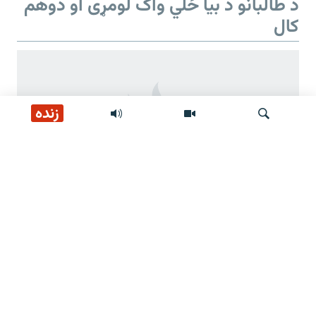
د طالبانو د بیا ځلي واک لومړی او دوهم
کال
زنده
لټون
د طالبانو د بیا ځلي واک دوهم کال
د طالبانو ژمنې